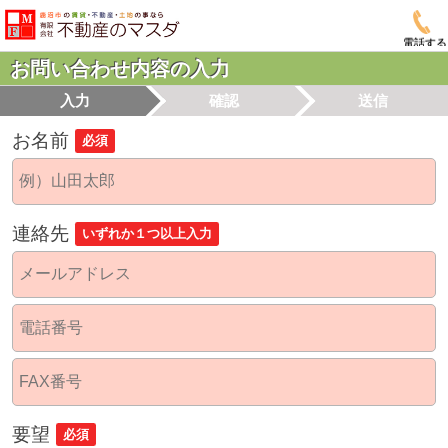
電話する
お問い合わせ内容の入力
入力
確認
送信
お名前
必須
連絡先
いずれか１つ以上入力
要望
必須