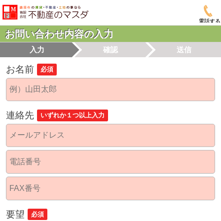
電話する
お問い合わせ内容の入力
入力
確認
送信
お名前
必須
連絡先
いずれか１つ以上入力
要望
必須