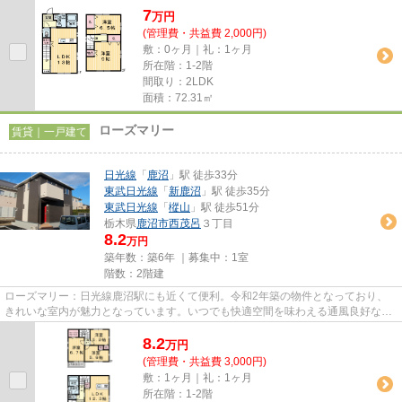
7
万
円
(管理費・共益費 2,000円)
敷：0ヶ月｜礼：1ヶ月
所在階：1-2階
間取り：2LDK
面積：72.31㎡
ローズマリー
賃貸｜一戸建て
日光線
「
鹿沼
」駅 徒歩33分
東武日光線
「
新鹿沼
」駅 徒歩35分
東武日光線
「
樅山
」駅 徒歩51分
栃木県
鹿沼市
西茂呂
３丁目
8.2
万円
築年数：築6年 ｜募集中：
1室
階数：2階建
ローズマリー：日光線鹿沼駅にも近くて便利。令和2年築の物件となっており、
きれいな室内が魅力となっています。いつでも快適空間を味わえる通風良好な気
持ちよい物件。こちらの物件は...
8.2
万
円
(管理費・共益費 3,000円)
敷：1ヶ月｜礼：1ヶ月
所在階：1-2階