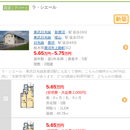
ラ・シエール
賃貸｜アパート
東武日光線
「
新鹿沼
」駅 徒歩16分
東武日光線
「
樅山
」駅 徒歩25分
日光線
「
鹿沼
」駅 徒歩44分
栃木県
鹿沼市
上殿町
312
5.65
5.75
万円～
万円
築年数：築1年未満 ｜募集中：
5室
階数：2階建
ラ・シエール：東武日光線新鹿沼駅にも近くて便利。こちらの物件から347m以
内に「生鮮市場TOP」があります。2つの路線が利用可能で、どちらかの路線に
トラブルがあっても別ルートが使...
5.65
万
円
(管理費・共益費 2,000円)
敷：0ヶ月｜礼：0ヶ月
所在階：1階
間取り：1LDK
面積：40.78㎡
5.65
万
円