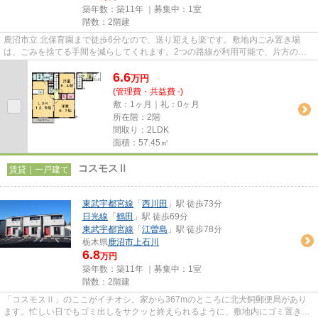
築年数：築11年 ｜募集中：
1室
階数：2階建
鹿沼市立 北保育園まで徒歩6分なので、送り迎えも楽です。敷地内ごみ置き場
は、ごみを捨てる手間を減らしてくれます。2つの路線が利用可能で、片方の路
線にトラブルがあっても別ルート...
6.6
万
円
(管理費・共益費 -)
敷：1ヶ月｜礼：0ヶ月
所在階：2階
間取り：2LDK
面積：57.45㎡
コスモスⅡ
賃貸｜一戸建て
東武宇都宮線
「
西川田
」駅 徒歩73分
日光線
「
鶴田
」駅 徒歩69分
東武宇都宮線
「
江曽島
」駅 徒歩78分
栃木県
鹿沼市
上石川
6.8
万円
築年数：築11年 ｜募集中：
1室
階数：2階建
「コスモスⅡ」のここがイチオシ。家から367mのところに北犬飼郵便局があり
ます。忙しい日でもゴミ出しをサクッと終えられるように、敷地内にゴミ置き場