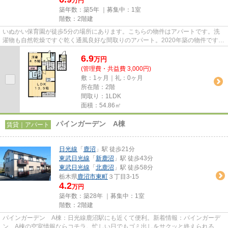
万円
築年数：築5年 ｜募集中：
1室
階数：2階建
いぬかい保育園が徒歩5分の場所にあります。こちらの物件はアパートです。洗
濯物も自然乾燥ですぐ乾く通風良好な間取りのアパート。2020年築の物件です。
不動産のマスダでは、東武宇都...
6.9
万
円
(管理費・共益費 3,000円)
敷：1ヶ月｜礼：0ヶ月
所在階：2階
間取り：1LDK
面積：54.86㎡
パインガーデン A棟
賃貸｜アパート
日光線
「
鹿沼
」駅 徒歩21分
東武日光線
「
新鹿沼
」駅 徒歩43分
東武日光線
「
北鹿沼
」駅 徒歩58分
栃木県
鹿沼市
東町
３丁目3-15
4.2
万円
築年数：築28年 ｜募集中：
1室
階数：2階建
パインガーデン A棟：日光線鹿沼駅にも近くて便利。新着情報：パインガーデ
ン A棟の空室情報ならコチラ。忙しい日でもゴミ出しをサクッと終えられるよ