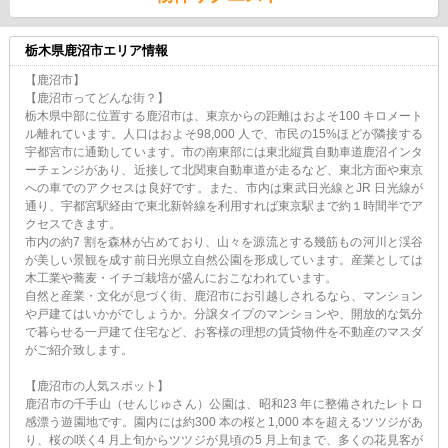
栃木県鹿沼市エリア情報
【鹿沼市】
【鹿沼市ってどんな街？】
栃木県中部に位置する鹿沼市は、東京からの距離はおよそ100 キロメート
ル離れています。人口はおよそ98,000 人で、市民の15%ほどが隣接する
宇都宮市に通勤しています。市の南東部には東北縦貫自動車道鹿沼インタ
ーチェンジがあり、近接して北関東自動車道が走るなど、東北方面や東京
への車でのアクセスは良好です。また、市内は東武日光線とJR 日光線が
通り、宇都宮駅経由で東北新幹線を利用すれば東京駅まで約１時間半でア
クセスできます。
市内の約7 割を森林が占めており、山々を源流とする幾筋もの河川と渓谷
が美しい景観を成す前日光県立自然公園を形成しています。産業としては
木工業や蕎麦・イチゴ栽培が盛んにおこなわれています。
自然と産業・文化が息づく街、鹿沼市にお引越しされるなら、マンション
や戸建てはいかがでしょうか。分譲タイプのマンションや、開放的な気分
で暮らせる一戸建て住宅など、お客様の理想の賃貸物件を不動産のマスダ
がご紹介致します。
【鹿沼市の人気スポット】
鹿沼市の千手山（せんじゅさん）公園は、昭和23 年に整備されたレトロ
感漂う遊園地です。園内には約300 本の桜と1,000 本を超えるツツジがあ
り、桜の咲く4 月上旬からツツジが見頃の5 月上旬まで、多くの花見客が