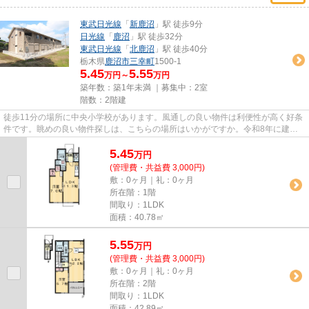
東武日光線
「
新鹿沼
」駅 徒歩9分
日光線
「
鹿沼
」駅 徒歩32分
東武日光線
「
北鹿沼
」駅 徒歩40分
栃木県
鹿沼市
三幸町
1500-1
5.45
5.55
万円～
万円
築年数：築1年未満 ｜募集中：
2室
階数：2階建
徒歩11分の場所に中央小学校があります。風通しの良い物件は利便性が高く好条
件です。眺めの良い物件探しは、こちらの場所はいかがですか。令和8年に建設
された物件です。東武日光線新...
5.45
万
円
(管理費・共益費 3,000円)
敷：0ヶ月｜礼：0ヶ月
所在階：1階
間取り：1LDK
面積：40.78㎡
5.55
万
円
(管理費・共益費 3,000円)
敷：0ヶ月｜礼：0ヶ月
所在階：2階
間取り：1LDK
面積：42.89㎡