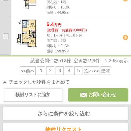
所在階：1階
間取り：1LDK
面積：44.95㎡
5.4
万
円
(管理費・共益費 3,000円)
敷：1ヶ月｜礼：0ヶ月
所在階：2階
間取り：2LDK
面積：59.95㎡
該当公開件数
512
棟 空き数
159
件
1-20
棟表示
1
2
3
4
5
<<前へ
次へ>>
最初
チェックした物件をまとめて
検討リストに追加
お問い合わせ
さらに条件を絞り込む
物件リクエスト