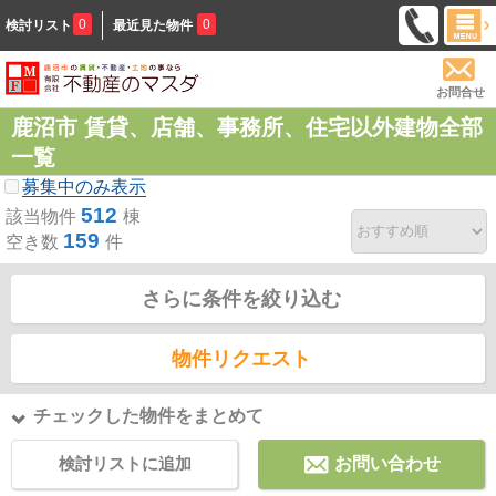
0
0
検討リスト
最近見た物件
お問合せ
鹿沼市 賃貸、店舗、事務所、住宅以外建物全部
一覧
募集中のみ表示
512
該当物件
棟
159
空き数
件
さらに条件を絞り込む
物件リクエスト
チェックした物件をまとめて
検討リストに追加
お問い合わせ