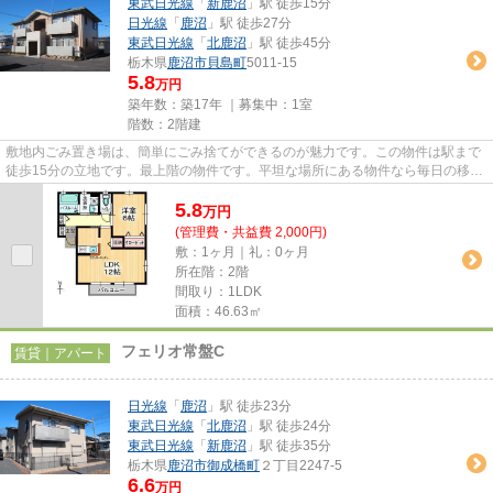
東武日光線
「
新鹿沼
」駅 徒歩15分
日光線
「
鹿沼
」駅 徒歩27分
東武日光線
「
北鹿沼
」駅 徒歩45分
栃木県
鹿沼市
貝島町
5011-15
5.8
万円
築年数：築17年 ｜募集中：
1室
階数：2階建
敷地内ごみ置き場は、簡単にごみ捨てができるのが魅力です。この物件は駅まで
徒歩15分の立地です。最上階の物件です。平坦な場所にある物件なら毎日の移動
も快適です。東武日光線新鹿...
5.8
万
円
(管理費・共益費 2,000円)
敷：1ヶ月｜礼：0ヶ月
所在階：2階
間取り：1LDK
面積：46.63㎡
フェリオ常盤C
賃貸｜アパート
日光線
「
鹿沼
」駅 徒歩23分
東武日光線
「
北鹿沼
」駅 徒歩24分
東武日光線
「
新鹿沼
」駅 徒歩35分
栃木県
鹿沼市
御成橋町
２丁目2247-5
6.6
万円