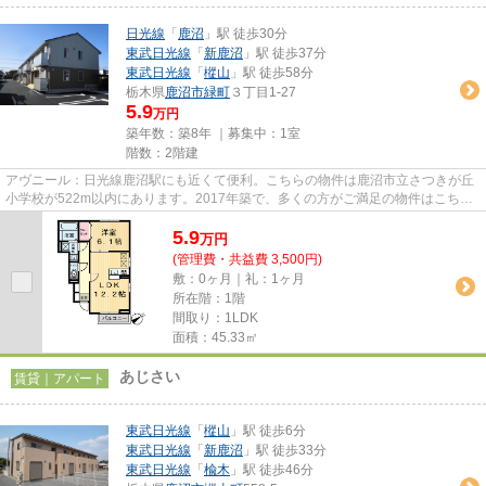
日光線
「
鹿沼
」駅 徒歩30分
東武日光線
「
新鹿沼
」駅 徒歩37分
東武日光線
「
樅山
」駅 徒歩58分
栃木県
鹿沼市
緑町
３丁目1-27
5.9
万円
築年数：築8年 ｜募集中：
1室
階数：2階建
アヴニール：日光線鹿沼駅にも近くて便利。こちらの物件は鹿沼市立さつきが丘
小学校が522m以内にあります。2017年築で、多くの方がご満足の物件はこちら
です。こちらの物件はアパート...
5.9
万
円
(管理費・共益費 3,500円)
敷：0ヶ月｜礼：1ヶ月
所在階：1階
間取り：1LDK
面積：45.33㎡
あじさい
賃貸｜アパート
東武日光線
「
樅山
」駅 徒歩6分
東武日光線
「
新鹿沼
」駅 徒歩33分
東武日光線
「
楡木
」駅 徒歩46分