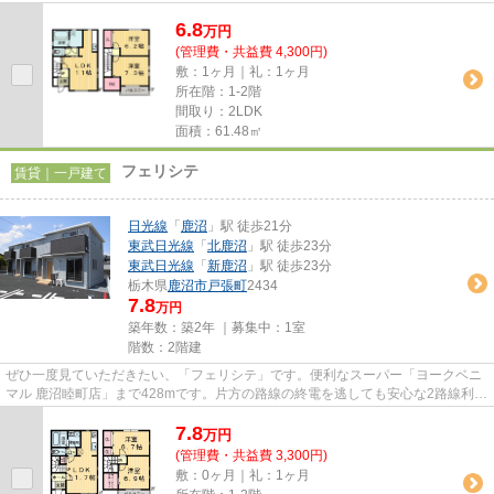
を備えております。広々とした室...
6.8
万
円
(管理費・共益費 4,300円)
敷：1ヶ月｜礼：1ヶ月
所在階：1-2階
間取り：2LDK
面積：61.48㎡
フェリシテ
賃貸｜一戸建て
日光線
「
鹿沼
」駅 徒歩21分
東武日光線
「
北鹿沼
」駅 徒歩23分
東武日光線
「
新鹿沼
」駅 徒歩23分
栃木県
鹿沼市
戸張町
2434
7.8
万円
築年数：築2年 ｜募集中：
1室
階数：2階建
ぜひ一度見ていただきたい、「フェリシテ」です。便利なスーパー「ヨークベニ
マル 鹿沼睦町店」まで428mです。片方の路線の終電を逃しても安心な2路線利用
可物件です。通風良好の物件...
7.8
万
円
(管理費・共益費 3,300円)
敷：0ヶ月｜礼：1ヶ月