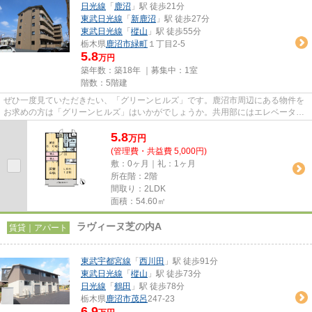
日光線
「
鹿沼
」駅 徒歩21分
東武日光線
「
新鹿沼
」駅 徒歩27分
東武日光線
「
樅山
」駅 徒歩55分
栃木県
鹿沼市
緑町
１丁目2-5
5.8
万円
築年数：築18年 ｜募集中：
1室
階数：5階建
ぜひ一度見ていただきたい、「グリーンヒルズ」です。鹿沼市周辺にある物件を
お求めの方は「グリーンヒルズ」はいかがでしょうか。共用部にはエレベータ・
敷地内ごみ置き場など様々な...
5.8
万
円
(管理費・共益費 5,000円)
敷：0ヶ月｜礼：1ヶ月
所在階：2階
間取り：2LDK
面積：54.60㎡
ラヴィーヌ芝の内A
賃貸｜アパート
東武宇都宮線
「
西川田
」駅 徒歩91分
東武日光線
「
樅山
」駅 徒歩73分
日光線
「
鶴田
」駅 徒歩78分
栃木県
鹿沼市
茂呂
247-23
6.9