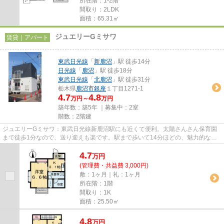
所在階：1-2階
間取り：2LDK
面積：65.31㎡
ジュエリーGミサワ
賃貸｜アパート
東武日光線
「
新鹿沼
」駅 徒歩14分
日光線
「
鹿沼
」駅 徒歩18分
東武日光線
「
北鹿沼
」駅 徒歩31分
栃木県
鹿沼市
銀座
１丁目1271-1
4.7
4.8
万円～
万円
築年数：築5年 ｜募集中：
2室
階数：2階建
ジュエリーGミサワ：東武日光線新鹿沼駅にも近くて便利。太陽さんさん保育園
まで徒歩1分なので、送り迎えも楽です。駅まで歩いて14分ほどの、魅力的な立
地の物件です。2つの沿線をご利...
4.7
万
円
(管理費・共益費 3,000円)
敷：1ヶ月｜礼：1ヶ月
所在階：1階
間取り：1K
面積：25.50㎡
4.8
万
円