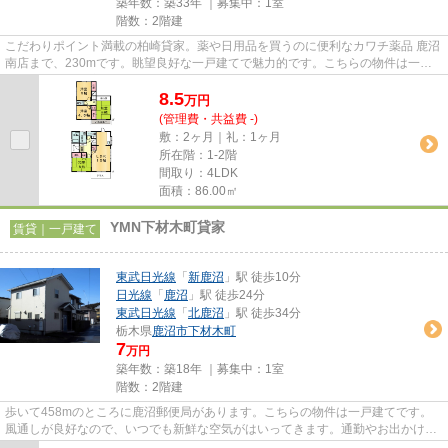
築年数：築33年 ｜募集中：
1室
階数：2階建
こだわりポイント満載の柏崎貸家。薬や日用品を買うのに便利なカワチ薬品 鹿沼
南店まで、230mです。眺望良好な一戸建てで魅力的です。こちらの物件は一戸
建てです。不動産のマスダでは...
8.5
万
円
(管理費・共益費 -)
敷：2ヶ月｜礼：1ヶ月
所在階：1-2階
間取り：4LDK
面積：86.00㎡
YMN下材木町貸家
賃貸｜一戸建て
東武日光線
「
新鹿沼
」駅 徒歩10分
日光線
「
鹿沼
」駅 徒歩24分
東武日光線
「
北鹿沼
」駅 徒歩34分
栃木県
鹿沼市
下材木町
7
万円
築年数：築18年 ｜募集中：
1室
階数：2階建
歩いて458mのところに鹿沼郵便局があります。こちらの物件は一戸建てです。
風通しが良好なので、いつでも新鮮な空気がはいってきます。通勤やお出かけに
便利な、徒歩10分に駅のある物...