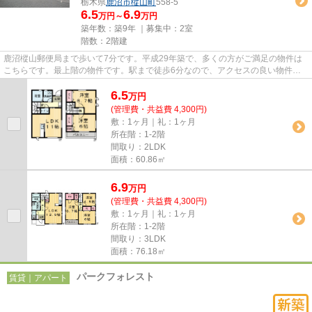
栃木県
鹿沼市
樅山町
558-5
6.5
6.9
万円～
万円
築年数：築9年 ｜募集中：
2室
階数：2階建
鹿沼樅山郵便局まで歩いて7分です。平成29年築で、多くの方がご満足の物件は
こちらです。最上階の物件です。駅まで徒歩6分なので、アクセスの良い物件で
す。不動産のマスダスタッフが...
6.5
万
円
(管理費・共益費 4,300円)
敷：1ヶ月｜礼：1ヶ月
所在階：1-2階
間取り：2LDK
面積：60.86㎡
6.9
万
円
(管理費・共益費 4,300円)
敷：1ヶ月｜礼：1ヶ月
所在階：1-2階
間取り：3LDK
面積：76.18㎡
パークフォレスト
賃貸｜アパート