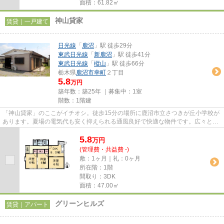
面積：61.82㎡
神山貸家
賃貸｜一戸建て
日光線
「
鹿沼
」駅 徒歩29分
東武日光線
「
新鹿沼
」駅 徒歩41分
東武日光線
「
樅山
」駅 徒歩66分
栃木県
鹿沼市
幸町
２丁目
5.8
万円
築年数：築25年 ｜募集中：
1室
階数：1階建
「神山貸家」のここがイチオシ。徒歩15分の場所に鹿沼市立さつきが丘小学校が
あります。夏場の電気代も安く抑えられる通風良好で快適な物件です。広々とし
た室内のある一戸建て物件は...
5.8
万
円
(管理費・共益費 -)
敷：1ヶ月｜礼：0ヶ月
所在階：1階
間取り：3DK
面積：47.00㎡
グリーンヒルズ
賃貸｜アパート