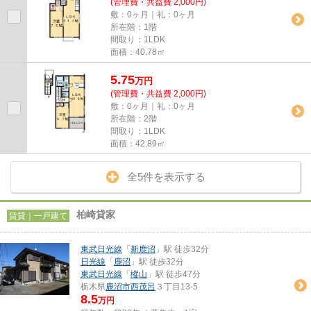
(管理費・共益費 2,000円)
敷：0ヶ月｜礼：0ヶ月
所在階：1階
間取り：1LDK
面積：40.78㎡
5.75
万
円
(管理費・共益費 2,000円)
敷：0ヶ月｜礼：0ヶ月
所在階：2階
間取り：1LDK
面積：42.89㎡
全5件を表示する
柏崎貸家
賃貸｜一戸建て
東武日光線
「
新鹿沼
」駅 徒歩32分
日光線
「
鹿沼
」駅 徒歩32分
東武日光線
「
樅山
」駅 徒歩47分
栃木県
鹿沼市
西茂呂
３丁目13-5
8.5
万円