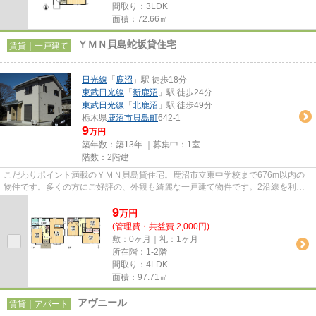
間取り：3LDK
面積：72.66㎡
ＹＭＮ貝島蛇坂貸住宅
賃貸｜一戸建て
日光線
「
鹿沼
」駅 徒歩18分
東武日光線
「
新鹿沼
」駅 徒歩24分
東武日光線
「
北鹿沼
」駅 徒歩49分
栃木県
鹿沼市
貝島町
642-1
9
万円
築年数：築13年 ｜募集中：
1室
階数：2階建
こだわりポイント満載のＹＭＮ貝島貸住宅。鹿沼市立東中学校まで676m以内の
物件です。多くの方にご好評の、外観も綺麗な一戸建て物件です。2沿線を利用
できる、利便性の高い一戸建てで...
9
万
円
(管理費・共益費 2,000円)
敷：0ヶ月｜礼：1ヶ月
所在階：1-2階
間取り：4LDK
面積：97.71㎡
アヴニール
賃貸｜アパート