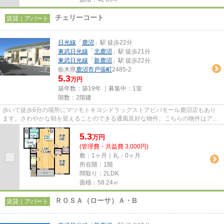
チェリーコート
賃貸｜アパート
日光線
「
鹿沼
」駅 徒歩22分
東武日光線
「
北鹿沼
」駅 徒歩21分
東武日光線
「
新鹿沼
」駅 徒歩22分
栃木県
鹿沼市
戸張町
2485-2
5.3
万円
築年数：築19年 ｜募集中：
1室
階数：2階建
歩いて徒歩6分の場所にマツモトキヨシドラッグストアビバモール鹿沼店もあり
ます。さわやかな朝を迎えることのできる通風良好な物件。こちらの物件はアパ
ートです。敷地内ごみ置き場は...
5.3
万
円
(管理費・共益費 3,000円)
敷：1ヶ月｜礼：0ヶ月
所在階：1階
間取り：2LDK
面積：58.24㎡
ＲＯＳＡ（ローサ）Ａ・B
賃貸｜アパート