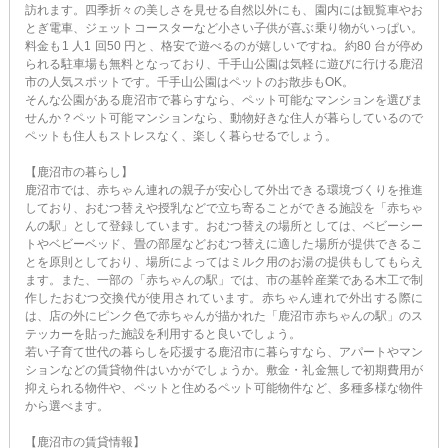
訪れます。四季折々の美しさを見せる自然以外にも、園内には観覧車やお
とぎ電車、ジェットコースターなど小さい子供が喜ぶ乗り物がいっぱい。
料金も1 人1 回50 円と、格安で遊べるのが嬉しいですね。約80 台が停め
られる駐車場も無料となっており、千手山公園は気軽に遊びに行ける鹿沼
市の人気スポットです。千手山公園はペットのお散歩もOK。
そんな公園がある鹿沼市で暮らすなら、ペット可能なマンションを選びま
せんか？ペット可能マンションなら、動物好きな住人が暮らしているので
ペットも住人もストレスなく、楽しく暮らせるでしょう。
【鹿沼市の暮らし】
鹿沼市では、赤ちゃん連れの親子が安心して外出できる環境づくりを推進
しており、おむつ替えや授乳などで立ち寄ることができる施設を「赤ちゃ
んの駅」として登録しています。おむつ替えの場所としては、ベビーシー
トやベビーベッド、畳の部屋などおむつ替えに適した場所が提供できるこ
とを原則としており、場所によってはミルク用のお湯の提供もしてもらえ
ます。また、一部の「赤ちゃんの駅」では、市の基幹産業である木工で制
作したおむつ交換代が使用されています。赤ちゃん連れで外出する際に
は、店の外にピンク色で赤ちゃんが描かれた「鹿沼市赤ちゃんの駅」のス
テッカーを貼った施設を利用すると良いでしょう。
若い子育て世代の暮らしを応援する鹿沼市に暮らすなら、アパートやマン
ションなどの賃貸物件はいかがでしょうか。敷金・礼金無しで初期費用が
抑えられる物件や、ペットと住めるペット可能物件など、多種多様な物件
から選べます。
【鹿沼市の賃貸情報】