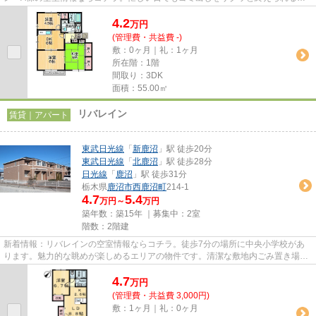
うに、敷地内にゴミ置き場をつ...
4.2
万
円
(管理費・共益費 -)
敷：0ヶ月｜礼：1ヶ月
所在階：1階
間取り：3DK
面積：55.00㎡
リバレイン
賃貸｜アパート
東武日光線
「
新鹿沼
」駅 徒歩20分
東武日光線
「
北鹿沼
」駅 徒歩28分
日光線
「
鹿沼
」駅 徒歩31分
栃木県
鹿沼市
西鹿沼町
214-1
4.7
5.4
万円～
万円
築年数：築15年 ｜募集中：
2室
階数：2階建
新着情報：リバレインの空室情報ならコチラ。徒歩7分の場所に中央小学校があ
ります。魅力的な眺めが楽しめるエリアの物件です。清潔な敷地内ごみ置き場の
ある物件。より多くの不動産情...
4.7
万
円
(管理費・共益費 3,000円)
敷：1ヶ月｜礼：0ヶ月