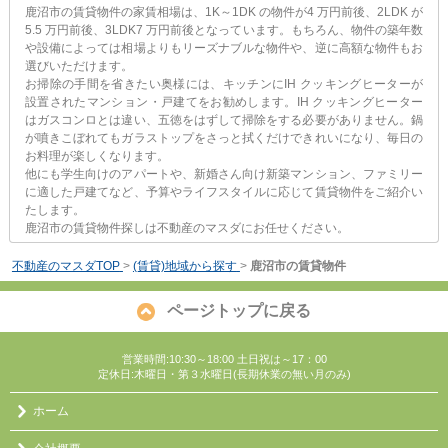
鹿沼市の賃貸物件の家賃相場は、1K～1DK の物件が4 万円前後、2LDK が
5.5 万円前後、3LDK7 万円前後となっています。もちろん、物件の築年数
や設備によっては相場よりもリーズナブルな物件や、逆に高額な物件もお
選びいただけます。
お掃除の手間を省きたい奥様には、キッチンにIH クッキングヒーターが
設置されたマンション・戸建てをお勧めします。IH クッキングヒーター
はガスコンロとは違い、五徳をはずして掃除をする必要がありません。鍋
が噴きこぼれてもガラストップをさっと拭くだけできれいになり、毎日の
お料理が楽しくなります。
他にも学生向けのアパートや、新婚さん向け新築マンション、ファミリー
に適した戸建てなど、予算やライフスタイルに応じて賃貸物件をご紹介い
たします。
鹿沼市の賃貸物件探しは不動産のマスダにお任せください。
不動産のマスダTOP
>
(賃貸)地域から探す
>
鹿沼市の賃貸物件
ページトップに戻る
営業時間:10:30～18:00 土日祝は～17：00
定休日:木曜日・第３水曜日(長期休業の無い月のみ)
ホーム