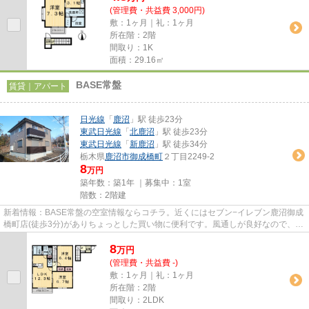
(管理費・共益費 3,000円)
敷：1ヶ月｜礼：1ヶ月
所在階：2階
間取り：1K
面積：29.16㎡
BASE常盤
賃貸｜アパート
日光線
「
鹿沼
」駅 徒歩23分
東武日光線
「
北鹿沼
」駅 徒歩23分
東武日光線
「
新鹿沼
」駅 徒歩34分
栃木県
鹿沼市
御成橋町
２丁目2249-2
8
万円
築年数：築1年 ｜募集中：
1室
階数：2階建
新着情報：BASE常盤の空室情報ならコチラ。近くにはセブン−イレブン鹿沼御成
橋町店(徒歩3分)がありちょっとした買い物に便利です。風通しが良好なので、夏
も涼しい風がはいってきます...
8
万
円
(管理費・共益費 -)
敷：1ヶ月｜礼：1ヶ月
所在階：2階
間取り：2LDK