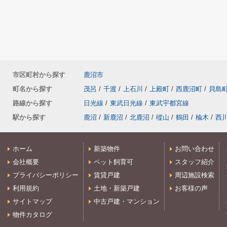
市区町村から探す
鹿沼市
町名から探す
茂呂
/
千渡
/
上石川
/
上殿町
/
西鹿沼町
/
貝島
路線から探す
日光線
/
東武日光線
/
東武宇都宮線
駅から探す
鹿沼
/
新鹿沼
/
北鹿沼
/
樅山
/
鶴田
/
楡木
/
西
ホーム
新築物件
お問い合わせ
会社概要
ペット飼育可
スタッフ紹介
プライバシーポリシー
賃貸戸建
周辺施設検索
利用規約
土地・新築戸建
お客様の声
サイトマップ
中古戸建・マンション
物件カタログ