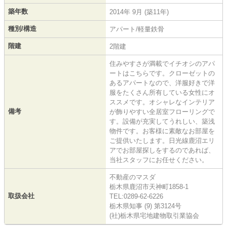
築年数
2014年 9月 (築11年)
種別/構造
アパート/軽量鉄骨
階建
2階建
住みやすさが満載でイチオシのアパ
ートはこちらです。クローゼットの
あるアパートなので、洋服好きで洋
服をたくさん所有している女性にオ
ススメです。オシャレなインテリア
備考
が飾りやすい全居室フローリングで
す。設備が充実してうれしい、築浅
物件です。お客様に素敵なお部屋を
ご提供いたします。日光線鹿沼エリ
アでお部屋探しをするのであれば、
当社スタッフにお任せください。
不動産のマスダ
栃木県鹿沼市天神町1858-1
取扱会社
TEL:0289-62-6226
栃木県知事 (9) 第3124号
(社)栃木県宅地建物取引業協会