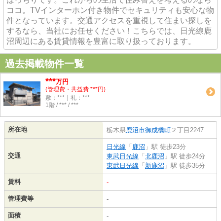
ココ。TVインターホン付き物件でセキュリティも安心な物
件となっています。交通アクセスを重視して住まい探しを
するなら、当社にお任せください！こちらでは、日光線鹿
沼周辺にある賃貸情報を豊富に取り扱っております。
過去掲載物件一覧
***
万円
(管理費・共益費 ***円)
敷：***｜礼：***
1階 / *** / ***
所在地
栃木県
鹿沼市
御成橋町
２丁目2247
日光線
「
鹿沼
」駅 徒歩23分
交通
東武日光線
「
北鹿沼
」駅 徒歩24分
東武日光線
「
新鹿沼
」駅 徒歩35分
賃料
-
管理費等
-
面積
-