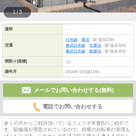
1 / 3
賃料
-
日光線
「
鹿沼
」駅 徒歩23分
交通
東武日光線
「
北鹿沼
」駅 徒歩24分
東武日光線
「
新鹿沼
」駅 徒歩35分
間取り(面積)
-(-)
築年月
2014年 9月(築11年)
メールでお問い合わせする(無料)
電話でお問い合わせする
多くの方からご好評頂いているフェリオ常盤Bのご紹介で
す。駐輪場が用意されているので、自慢の自転車の管理も
ばっちりです。これからの生活で住み替えを考えるのなら