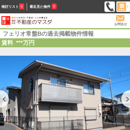
0
0
検討リスト
最近見た物件
お問合せ
フェリオ常盤Bの過去掲載物件情報
賃料
***
万円