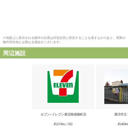
※地図上に表示される物件の位置は付近住所に所在することを表すものであり、実際の
物件所在地とは異なる場合がございます。
周辺施設
セブン−イレブン鹿沼御成橋町店
鹿沼市立
約174m／3分
約404