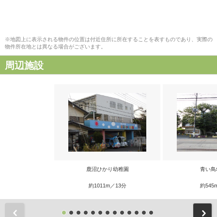
※地図上に表示される物件の位置は付近住所に所在することを表すものであり、実際の
物件所在地とは異なる場合がございます。
周辺施設
鹿沼ひかり幼稚園
青い鳥
約1011m／13分
約545
前