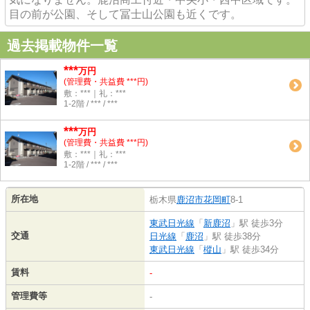
目の前が公園、そして冨士山公園も近くです。
過去掲載物件一覧
***
万円
(管理費・共益費 ***円)
敷：***｜礼：***
1-2階 / *** / ***
***
万円
(管理費・共益費 ***円)
敷：***｜礼：***
1-2階 / *** / ***
所在地
栃木県
鹿沼市
花岡町
8-1
東武日光線
「
新鹿沼
」駅 徒歩3分
交通
日光線
「
鹿沼
」駅 徒歩38分
東武日光線
「
樅山
」駅 徒歩34分
賃料
-
管理費等
-