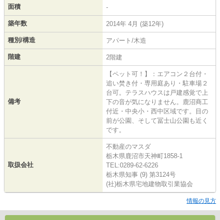
面積
-
築年数
2014年 4月 (築12年)
種別/構造
アパート/木造
階建
2階建
【ペット可！】：エアコン２台付・
追い焚き付・専用庭あり・駐車場２
台可。テラスハウスは戸建感覚で上
備考
下の音が気になりません。鹿沼商工
付近・中央小・西中区域です。目の
前が公園、そして冨士山公園も近く
です。
不動産のマスダ
栃木県鹿沼市天神町1858-1
取扱会社
TEL:0289-62-6226
栃木県知事 (9) 第3124号
(社)栃木県宅地建物取引業協会
情報の見方