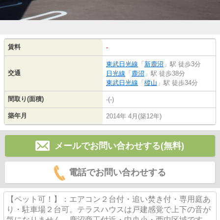
賃料
-
東武日光線
「
新鹿沼
」駅 徒歩3分
交通
日光線
「
鹿沼
」駅 徒歩38分
東武日光線
「
樅山
」駅 徒歩34分
間取り(面積)
-(-)
築年月
2014年 4月(築12年)
メールでお問い合わせする(無料)
電話でお問い合わせする
【ペット可！】：エアコン２台付・追い焚き付・専用庭あ
り・駐車場２台可。テラスハウスは戸建感覚で上下の音が
気になりません。鹿沼商工付近・中央小・西中区域です。