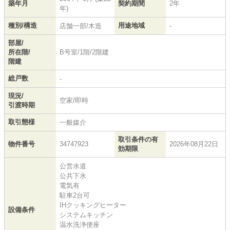
築年月
契約期間
2年
年)
種別/構造
用途地域
店舗一部/木造
-
部屋/
所在階/
B号室/1階/2階建
階建
総戸数
-
現況/
空家/即時
引渡時期
取引態様
一般媒介
取引条件の有
物件番号
34747923
2026年08月22日
効期限
公営水道
公共下水
電気有
駐車2台可
IHクッキングヒーター
設備条件
システムキッチン
温水洗浄便座