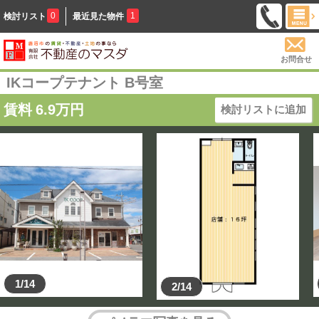
0
1
検討リスト
最近見た物件
お問合せ
IKコープテナント B号室
賃料
6.9
万円
検討リストに追加
1/14
2/14