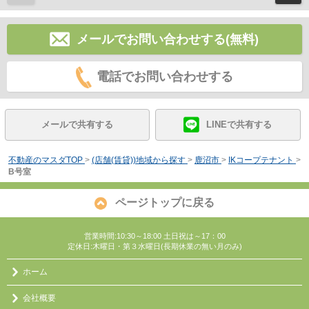
メールでお問い合わせする(無料)
電話でお問い合わせする
メールで共有する
LINEで共有する
不動産のマスダTOP
>
(店舗(賃貸))地域から探す
>
鹿沼市
>
IKコープテナント
>
B号室
ページトップに戻る
営業時間:10:30～18:00 土日祝は～17：00
定休日:木曜日・第３水曜日(長期休業の無い月のみ)
ホーム
会社概要