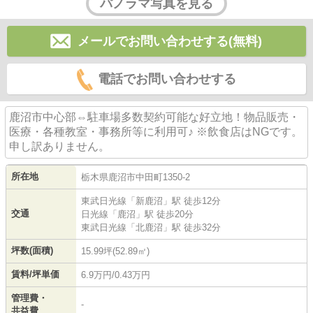
パノラマ写真を見る
メールでお問い合わせする(無料)
電話でお問い合わせする
鹿沼市中心部⇔駐車場多数契約可能な好立地！物品販売・
医療・各種教室・事務所等に利用可♪ ※飲食店はNGです。
申し訳ありません。
所在地
栃木県
鹿沼市
中田町
1350-2
東武日光線
「
新鹿沼
」駅 徒歩12分
交通
日光線
「
鹿沼
」駅 徒歩20分
東武日光線
「
北鹿沼
」駅 徒歩32分
坪数(面積)
15.99坪(52.89㎡)
賃料/坪単価
6.9万円/0.43万円
管理費・
-
共益費