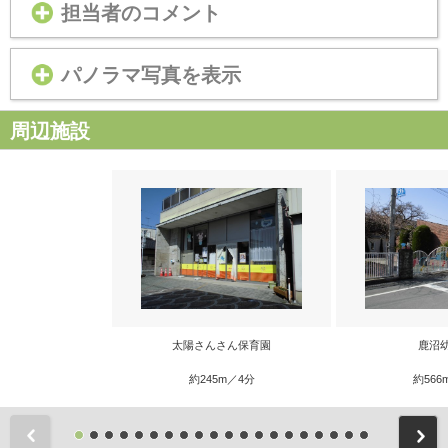
担当者のコメント
パノラマ写真を表示
周辺施設
太陽さんさん保育園
鹿沼
約245m／4分
約566
前