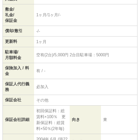
敷金/
礼金/
1ヶ月/1ヶ月/-
保証金
償却/敷引
-/-
更新料
1ヶ月
駐車場/
空有(2台)/5,000円 2台目駐車場：5000円
月額料金
保険加入 / 料
有 / -
金
保証人代行義
必加入
務
保証会社
その他
初回保証料：総
賃料×100％ 更
保証会社詳細
向き
東
新保証料：総賃
料×50％(2年毎)
2004年 6月 (築22