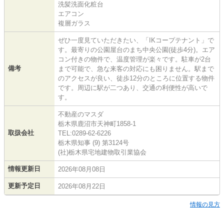
洗髪洗面化粧台
エアコン
複層ガラス
ぜひ一度見ていただきたい、「IKコープテナント」で
す。最寄りの公園屋台のまち中央公園(徒歩4分)。エア
コン付きの物件で、温度管理が楽々です。駐車が2台
備考
まで可能で、急な来客の対応にも困りません。駅まで
のアクセスが良い、徒歩12分のところに位置する物件
です。周辺に駅が二つあり、交通の利便性が高いで
す。
不動産のマスダ
栃木県鹿沼市天神町1858-1
取扱会社
TEL:0289-62-6226
栃木県知事 (9) 第3124号
(社)栃木県宅地建物取引業協会
情報更新日
2026年08月08日
更新予定日
2026年08月22日
情報の見方