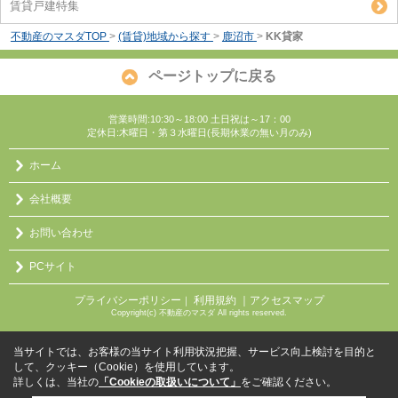
賃貸戸建特集
不動産のマスダTOP
>
(賃貸)地域から探す
>
鹿沼市
>
KK貸家
ページトップに戻る
営業時間:10:30～18:00 土日祝は～17：00
定休日:木曜日・第３水曜日(長期休業の無い月のみ)
ホーム
会社概要
お問い合わせ
PCサイト
プライバシーポリシー
利用規約
｜アクセスマップ
｜
Copyright(c) 不動産のマスダ All rights reserved.
当サイトでは、お客様の当サイト利用状況把握、サービス向上検討を目的と
して、クッキー（Cookie）を使用しています。
詳しくは、当社の
「Cookieの取扱いについて」
をご確認ください。