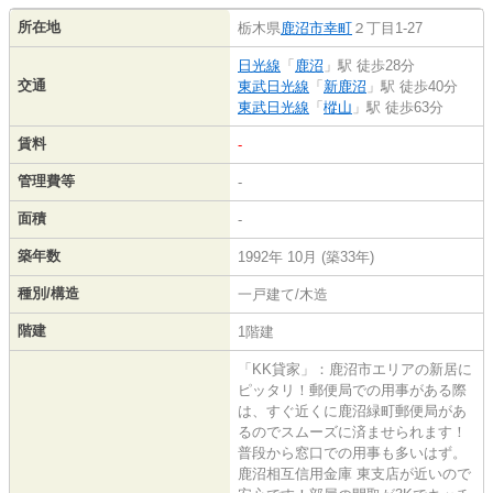
所在地
栃木県
鹿沼市
幸町
２丁目1-27
日光線
「
鹿沼
」駅 徒歩28分
交通
東武日光線
「
新鹿沼
」駅 徒歩40分
東武日光線
「
樅山
」駅 徒歩63分
賃料
-
管理費等
-
面積
-
築年数
1992年 10月 (築33年)
種別/構造
一戸建て/木造
階建
1階建
「KK貸家」：鹿沼市エリアの新居に
ピッタリ！郵便局での用事がある際
は、すぐ近くに鹿沼緑町郵便局があ
るのでスムーズに済ませられます！
普段から窓口での用事も多いはず。
鹿沼相互信用金庫 東支店が近いので