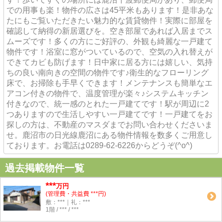
での用事も楽！物件の広さは45平米もあります！是非あな
たにもご覧いただきたい魅力的な賃貸物件！実際に部屋を
確認して納得の新居選びを。空き部屋であれば入居までス
ムーズです！多くの方にご好評の、外観も綺麗な一戸建て
物件です！浴室に窓がついているので、空気の入れ替えが
できてカビも防げます！日中家に居る方には嬉しい、気持
ちの良い南向きの空間の物件です♪衛生的なフローリング
床で、お掃除も手早くできます！メンテナンスも簡単なエ
アコン付きの物件で、温度管理が楽々♪システムキッチン
付きなので、統一感のとれた一戸建てです！駅が周辺に2
つありますので生活しやすい一戸建てです！一戸建てをお
探しの方は、不動産のマスダまでお問い合わせくださいま
せ。鹿沼市の日光線鹿沼にある物件情報を数多くご用意し
ております。お電話は0289-62-6226からどうぞ(^o^)
過去掲載物件一覧
***
万円
(管理費・共益費 ***円)
敷：***｜礼：***
1階 / *** / ***