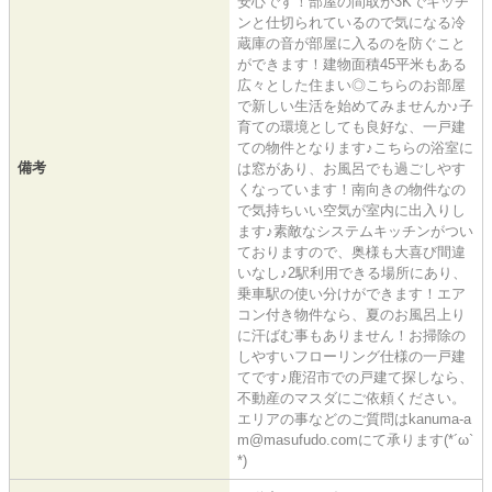
安心です！部屋の間取が3Kでキッチ
ンと仕切られているので気になる冷
蔵庫の音が部屋に入るのを防ぐこと
ができます！建物面積45平米もある
広々とした住まい◎こちらのお部屋
で新しい生活を始めてみませんか♪子
育ての環境としても良好な、一戸建
ての物件となります♪こちらの浴室に
備考
は窓があり、お風呂でも過ごしやす
くなっています！南向きの物件なの
で気持ちいい空気が室内に出入りし
ます♪素敵なシステムキッチンがつい
ておりますので、奥様も大喜び間違
いなし♪2駅利用できる場所にあり、
乗車駅の使い分けができます！エア
コン付き物件なら、夏のお風呂上り
に汗ばむ事もありません！お掃除の
しやすいフローリング仕様の一戸建
てです♪鹿沼市での戸建て探しなら、
不動産のマスダにご依頼ください。
エリアの事などのご質問はkanuma-a
m@masufudo.comにて承ります(*´ω`
*)