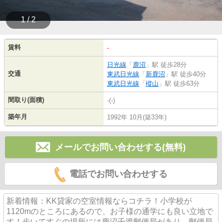
1 / 2
賃料
-
日光線
「
鹿沼
」駅 徒歩28分
交通
東武日光線
「
新鹿沼
」駅 徒歩40分
東武日光線
「
樅山
」駅 徒歩63分
間取り(面積)
-(-)
築年月
1992年 10月(築33年)
メールでお問い合わせする(無料)
電話でお問い合わせする
新着情報：KK貸家の空室情報ならコチラ！小学校が
1120mのところにあるので、お子様の通学にも良い立地で
す！歩いてすぐの場所には鹿沼千渡郵便局があり、郵便局