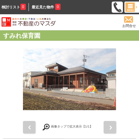
0
0
検討リスト
最近見た物件
お問合せ
すみれ保育園
前
次
画像タップで拡大表示【
1
/1】