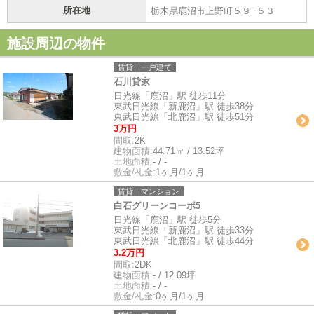
所在地
栃木県鹿沼市上野町５９−５３
施設周辺の物件
賃貸｜一戸建て
石川貸家
日光線「鹿沼」駅 徒歩11分
東武日光線「新鹿沼」駅 徒歩38分
東武日光線「北鹿沼」駅 徒歩51分
3万円
間取:
2K
建物面積:
44.71㎡ / 13.52坪
土地面積:
- / -
敷金/礼金:
1ヶ月/1ヶ月
賃貸｜マンション
白石グリーンコーポ5
日光線「鹿沼」駅 徒歩5分
東武日光線「新鹿沼」駅 徒歩33分
東武日光線「北鹿沼」駅 徒歩44分
3.2万円
間取:
2DK
建物面積:
- / 12.09坪
土地面積:
- / -
敷金/礼金:
0ヶ月/1ヶ月