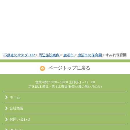
不動産のマスダTOP
>
周辺施設案内
>
鹿沼市
>
鹿沼市の保育園
>
すみれ保育園
ページトップに戻る
営業時間:10:30～18:00 土日祝は～17：00
定休日:木曜日・第３水曜日(長期休業の無い月のみ)
ホーム
会社概要
お問い合わせ