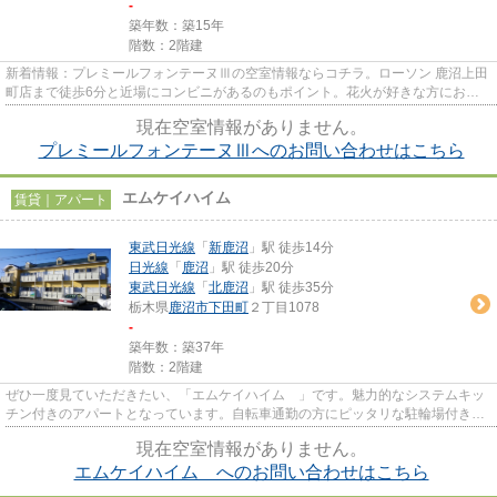
-
築年数：築15年
階数：2階建
新着情報：プレミールフォンテーヌⅢの空室情報ならコチラ。ローソン 鹿沼上田
町店まで徒歩6分と近場にコンビニがあるのもポイント。花火が好きな方におす
すめの、自宅から花火が観れる...
現在空室情報がありません。
プレミールフォンテーヌⅢへのお問い合わせはこちら
エムケイハイム
賃貸｜アパート
東武日光線
「
新鹿沼
」駅 徒歩14分
日光線
「
鹿沼
」駅 徒歩20分
東武日光線
「
北鹿沼
」駅 徒歩35分
栃木県
鹿沼市
下田町
２丁目1078
-
築年数：築37年
階数：2階建
ぜひ一度見ていただきたい、「エムケイハイム 」です。魅力的なシステムキッ
チン付きのアパートとなっています。自転車通勤の方にピッタリな駐輪場付きの
物件です。スイッチ一つで温...
現在空室情報がありません。
エムケイハイム へのお問い合わせはこちら