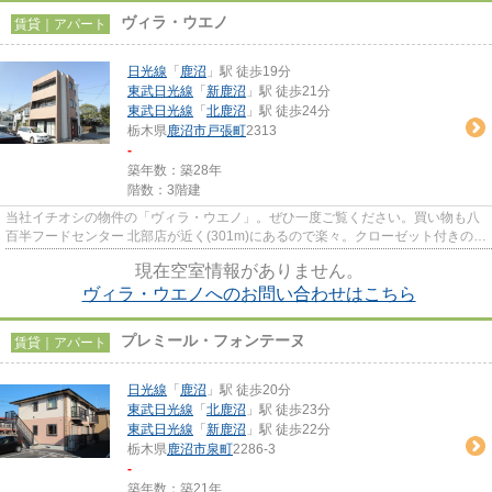
ヴィラ・ウエノ
賃貸｜アパート
日光線
「
鹿沼
」駅 徒歩19分
東武日光線
「
新鹿沼
」駅 徒歩21分
東武日光線
「
北鹿沼
」駅 徒歩24分
栃木県
鹿沼市
戸張町
2313
-
築年数：築28年
階数：3階建
当社イチオシの物件の「ヴィラ・ウエノ」。ぜひ一度ご覧ください。買い物も八
百半フードセンター 北部店が近く(301m)にあるので楽々。クローゼット付きの物
件なら、お洋服の整頓も快適...
現在空室情報がありません。
ヴィラ・ウエノへのお問い合わせはこちら
プレミール・フォンテーヌ
賃貸｜アパート
日光線
「
鹿沼
」駅 徒歩20分
東武日光線
「
北鹿沼
」駅 徒歩23分
東武日光線
「
新鹿沼
」駅 徒歩22分
栃木県
鹿沼市
泉町
2286-3
-
築年数：築21年