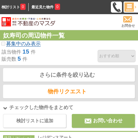
0
0
検討リスト
最近見た物件
お問合せ
奴寿司の周辺物件一覧
募集中のみ表示
15
該当物件
件
5
販売数
件
さらに条件を絞り込む
物件リクエスト
チェックした物件をまとめて
検討リストに追加
お問い合わせ
レジデンスアート
賃貸｜マンション