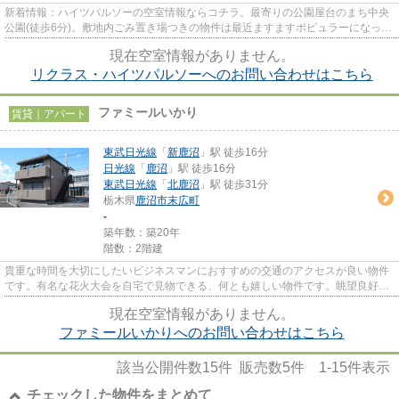
新着情報：ハイツパルソーの空室情報ならコチラ。最寄りの公園屋台のまち中央
公園(徒歩6分)。敷地内ごみ置き場つきの物件は最近ますますポピュラーになって
きています。往復の交通渋滞...
現在空室情報がありません。
リクラス・ハイツパルソーへのお問い合わせはこちら
ファミールいかり
賃貸｜アパート
東武日光線
「
新鹿沼
」駅 徒歩16分
日光線
「
鹿沼
」駅 徒歩16分
東武日光線
「
北鹿沼
」駅 徒歩31分
栃木県
鹿沼市
末広町
-
築年数：築20年
階数：2階建
貴重な時間を大切にしたいビジネスマンにおすすめの交通のアクセスが良い物件
です。有名な花火大会を自宅で見物できる、何とも嬉しい物件です。眺望良好な
エリアの物件です。風通しの...
現在空室情報がありません。
ファミールいかりへのお問い合わせはこちら
該当公開件数
15
件 販売数
5
件
1-15
件表示
チェックした物件をまとめて