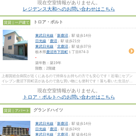
現在空室情報がありません。
レジデンス大和へのお問い合わせはこちら
トロア・ポルト
賃貸｜一戸建て
東武日光線
「
新鹿沼
」駅 徒歩14分
日光線
「
鹿沼
」駅 徒歩21分
東武日光線
「
北鹿沼
」駅 徒歩37分
栃木県
鹿沼市
下田町
１丁目874-3
-
築年数：築19年
階数：2階建
上都賀総合病院が近くにあるので持病をお持ちの方でも安心です！近場にセブン
イレブン鹿沼下田町店があるので急な買い物にも便利です！落ち着いた生活がし
たい方には、広く間取りに余...
現在空室情報がありません。
トロア・ポルトへのお問い合わせはこちら
グランドハイツ
賃貸｜アパート
東武日光線
「
新鹿沼
」駅 徒歩14分
日光線
「
鹿沼
」駅 徒歩24分
東武日光線
「
北鹿沼
」駅 徒歩41分