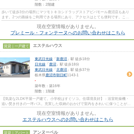
階数：2階建
歩いて徒歩3分の場所にマツモトキヨシドラッグストアビバモール鹿沼店もあり
ます。2つの路線をご利用できる場所にあり、アクセスはとても便利です。こち
らの物件はアパートです。遠く...
現在空室情報がありません。
プレミール・フォンテーヌへのお問い合わせはこちら
エステルハウス
賃貸｜一戸建て
東武日光線
「
新鹿沼
」駅 徒歩18分
日光線
「
鹿沼
」駅 徒歩18分
東武日光線
「
北鹿沼
」駅 徒歩37分
栃木県
鹿沼市
朝日町
1143-1
-
築年数：築16年
階数：1階建
【気楽な2LDK平屋一戸建て。小学校はすぐソコ。住環境良好】：浴室乾燥機・
追い焚き付きの一坪バス。充実した収納のおかげで室内をきれいに保つことがで
きます。百貨店・病院・スーパ...
現在空室情報がありません。
エステルハウスへのお問い合わせはこちら
アンヌーベル
賃貸｜アパート