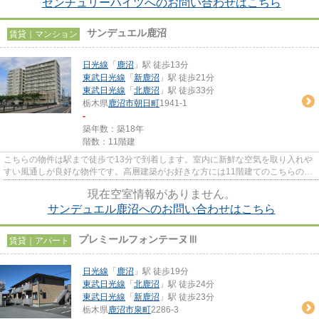
センチュリーハイツへのお問い合わせはこちら
サンデュエル鹿沼
賃貸｜マンション
日光線
「
鹿沼
」駅 徒歩13分
東武日光線
「
新鹿沼
」駅 徒歩21分
東武日光線
「
北鹿沼
」駅 徒歩33分
栃木県
鹿沼市
朝日町
1941-1
-
築年数：築18年
階数：11階建
こちらの物件は駅まで徒歩で13分で到着します。室内に新鮮な空気を取り入れや
すい風通しが良好な物件です。高層建築がお好きな方には11階建てのこちらの物
件が好評です。防犯対策もバ...
現在空室情報がありません。
サンデュエル鹿沼へのお問い合わせはこちら
プレミールフォンテーヌⅢ
賃貸｜アパート
日光線
「
鹿沼
」駅 徒歩19分
東武日光線
「
北鹿沼
」駅 徒歩24分
東武日光線
「
新鹿沼
」駅 徒歩23分
栃木県
鹿沼市
泉町
2286-3