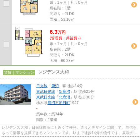
敷：1ヶ月｜礼：0ヶ月
所在階：1階
間取り：2LDK
面積：53.10㎡
6.3
万
円
(管理費・共益費 -)
敷：1ヶ月｜礼：0ヶ月
所在階：2階
間取り：2LDK
面積：66.28㎡
レジデンス大和
賃貸｜マンション
日光線
「
鹿沼
」駅 徒歩14分
東武日光線
「
新鹿沼
」駅 徒歩21分
東武日光線
「
北鹿沼
」駅 徒歩30分
栃木県
鹿沼市
朝日町
1947
-
築年数：築34年
階数：4階建
レジデンス大和：日光線鹿沼にも近くて便利。造りとデザインに関して、自信を
もって情報を提供できるマンションです。駅まで徒歩14分の物件です。夏場の電
気代も安く抑えられる通風良...