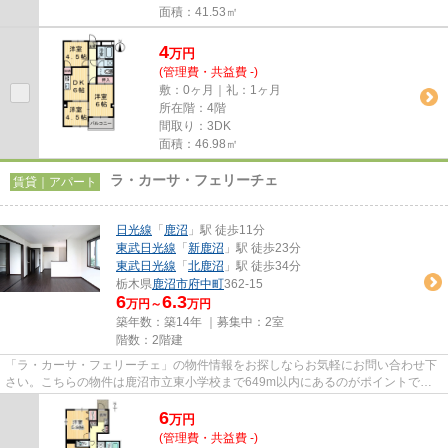
面積：41.53㎡
4
万
円
(管理費・共益費 -)
敷：0ヶ月｜礼：1ヶ月
所在階：4階
間取り：3DK
面積：46.98㎡
ラ・カーサ・フェリーチェ
賃貸｜アパート
日光線
「
鹿沼
」駅 徒歩11分
東武日光線
「
新鹿沼
」駅 徒歩23分
東武日光線
「
北鹿沼
」駅 徒歩34分
栃木県
鹿沼市
府中町
362-15
6
6.3
万円～
万円
築年数：築14年 ｜募集中：
2室
階数：2階建
「ラ・カーサ・フェリーチェ」の物件情報をお探しならお気軽にお問い合わせ下
さい。こちらの物件は鹿沼市立東小学校まで649m以内にあるのがポイントで
す。こちらの物件はアパートです...
6
万
円
(管理費・共益費 -)