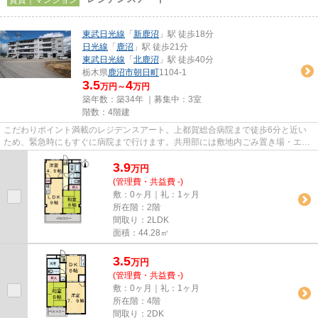
東武日光線
「
新鹿沼
」駅 徒歩18分
日光線
「
鹿沼
」駅 徒歩21分
東武日光線
「
北鹿沼
」駅 徒歩40分
栃木県
鹿沼市
朝日町
1104-1
3.5
4
万円～
万円
築年数：築34年 ｜募集中：
3室
階数：4階建
こだわりポイント満載のレジデンスアート。上都賀総合病院まで徒歩6分と近い
ため、緊急時にもすぐに病院まで行けます。共用部には敷地内ごみ置き場・エレ
ベータなどが揃っております。...
3.9
万
円
(管理費・共益費 -)
敷：0ヶ月｜礼：1ヶ月
所在階：2階
間取り：2LDK
面積：44.28㎡
3.5
万
円
(管理費・共益費 -)
敷：0ヶ月｜礼：1ヶ月
所在階：4階
間取り：2DK