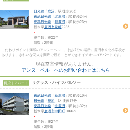
日光線
「
鹿沼
」駅 徒歩20分
東武日光線
「
北鹿沼
」駅 徒歩24分
東武日光線
「
新鹿沼
」駅 徒歩23分
栃木県
鹿沼市
泉町
2286
-
築年数：築22年
階数：2階建
こだわりポイント満載のアンヌーベル 。徒歩7分の場所に鹿沼市立北小学校が
あります。きれいな花火を間近で観ることができるイチオシのアパートです。1
フロア2住戸であり、窓も2面あ...
現在空室情報がありません。
アンヌーベル へのお問い合わせはこちら
リクラス・ハイツパルソー
賃貸｜アパート
東武日光線
「
新鹿沼
」駅 徒歩16分
日光線
「
鹿沼
」駅 徒歩17分
東武日光線
「
北鹿沼
」駅 徒歩32分
栃木県
鹿沼市
中田町
1066-9
-
築年数：築27年
階数：3階建