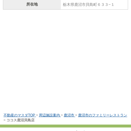
所在地
栃木県鹿沼市貝島町６３３−１
不動産のマスダTOP
>
周辺施設案内
>
鹿沼市
>
鹿沼市のファミリーレストラン
>
ココス鹿沼貝島店