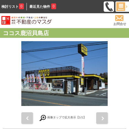
0
0
検討リスト
最近見た物件
お問合せ
ココス鹿沼貝島店
前
次
画像タップで拡大表示【
1
/1】