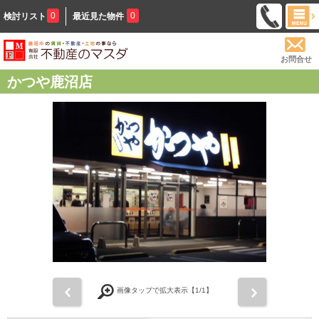
0
0
検討リスト
最近見た物件
お問合せ
かつや鹿沼店
前
次
画像タップで拡大表示【
1
/1】