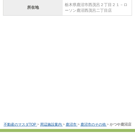
栃木県鹿沼市西茂呂２丁目２１－ロ
所在地
ーソン鹿沼西茂呂二丁目店
不動産のマスダTOP
>
周辺施設案内
>
鹿沼市
>
鹿沼市のその他
>
かつや鹿沼店