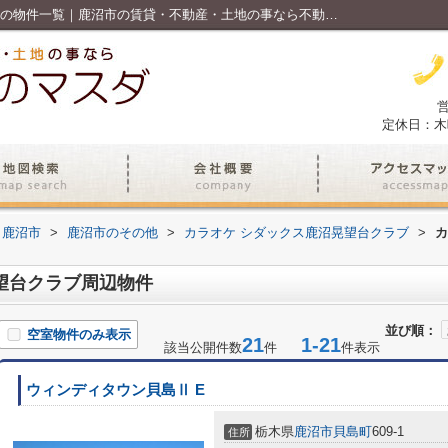
カラオケ シダックス鹿沼晃望台クラブ周辺の物件一覧｜鹿沼市の賃貸・不動産・土地の事なら不動産のマスダ
営
定休日：木
鹿沼市
>
鹿沼市のその他
>
カラオケ シダックス鹿沼晃望台クラブ
>
カ
望台クラブ周辺物件
並び順：
空室物件のみ表示
21
1-21
該当公開件数
件
件表示
ウィンディタウン貝島Ⅱ E
栃木県
鹿沼市
貝島町
609-1
住所