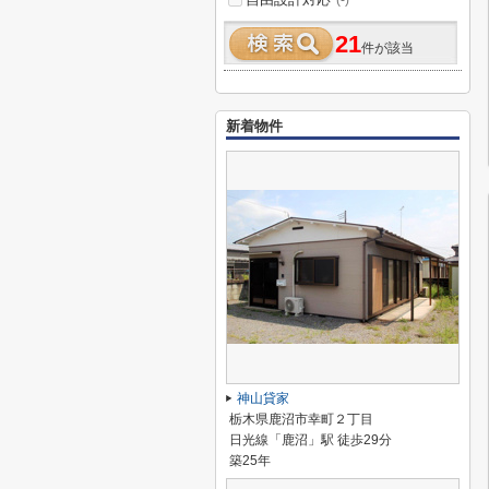
(-)
21
件が該当
新着物件
神山貸家
栃木県鹿沼市幸町２丁目
日光線「鹿沼」駅 徒歩29分
築25年