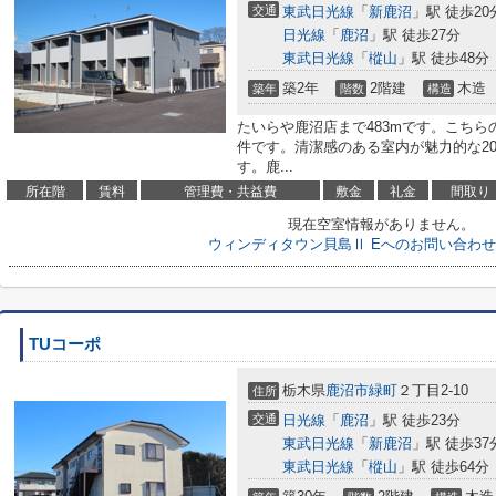
交通
東武日光線
「
新鹿沼
」駅 徒歩20
日光線
「
鹿沼
」駅 徒歩27分
東武日光線
「
樅山
」駅 徒歩48分
築2年
2階建
木造
築年
階数
構造
たいらや鹿沼店まで483mです。こち
件です。清潔感のある室内が魅力的な2
す。鹿...
所在階
賃料
管理費・共益費
敷金
礼金
間取り
現在空室情報がありません。
ウィンディタウン貝島Ⅱ Eへのお問い合わ
TUコーポ
栃木県
鹿沼市
緑町
２丁目2-10
住所
交通
日光線
「
鹿沼
」駅 徒歩23分
東武日光線
「
新鹿沼
」駅 徒歩37
東武日光線
「
樅山
」駅 徒歩64分