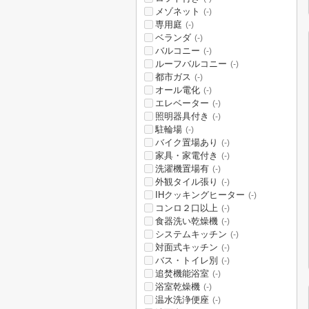
メゾネット
(-)
専用庭
(-)
ベランダ
(-)
バルコニー
(-)
ルーフバルコニー
(-)
都市ガス
(-)
オール電化
(-)
エレベーター
(-)
照明器具付き
(-)
駐輪場
(-)
バイク置場あり
(-)
家具・家電付き
(-)
洗濯機置場有
(-)
外観タイル張り
(-)
IHクッキングヒーター
(-)
コンロ２口以上
(-)
食器洗い乾燥機
(-)
システムキッチン
(-)
対面式キッチン
(-)
バス・トイレ別
(-)
追焚機能浴室
(-)
浴室乾燥機
(-)
温水洗浄便座
(-)