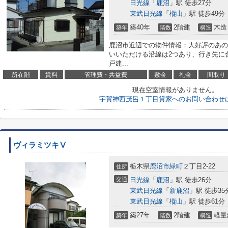
日光線
「
鹿沼
」駅 徒歩27分
東武日光線
「
樅山
」駅 徒歩49分
築40年
2階建
木造
築年
階数
構造
鹿沼市近辺での物件情報：大好評のあの
いいただける沿線は2つあり、行き先に
戸建...
所在階
賃料
管理費・共益費
敷金
礼金
間取り
現在空室情報がありません。
宇賀神西茂呂１丁目貸家へのお問い合わせ
ヴィラミツキⅤ
栃木県
鹿沼市
緑町
２丁目2-22
住所
交通
日光線
「
鹿沼
」駅 徒歩26分
東武日光線
「
新鹿沼
」駅 徒歩35
東武日光線
「
樅山
」駅 徒歩61分
築27年
2階建
軽量
築年
階数
構造