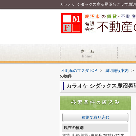
不動産のマスダTOP
>
周辺施設案内
>
の物件
カラオケ シダックス鹿沼晃
種別で絞り込む
現在の種別
賃貸,店舗(賃貸),事務所(賃貸),住宅以