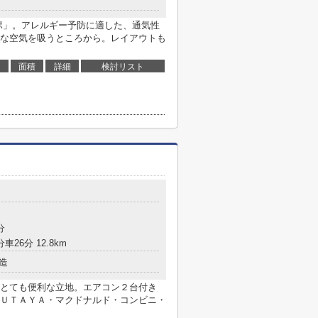
ポ」。アレルギー予防に適した、通気性
な空気を吸うところから。レイアウトも
面積
詳細
検討リスト
ら
分
車26分 12.8km
造
とても便利な立地。エアコン２台付き
ＵＴＡＹＡ・マクドナルド・コンビニ・