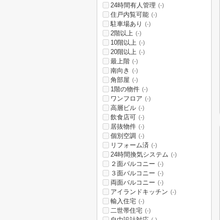
24時間有人管理
(-)
住戸内覧可能
(-)
駐車場あり
(-)
2階以上
(-)
10階以上
(-)
20階以上
(-)
最上階
(-)
南向き
(-)
角部屋
(-)
1階の物件
(-)
ワンフロア
(-)
高層ビル
(-)
飲食店可
(-)
居抜物件
(-)
個別空調
(-)
リフォーム済
(-)
24時間換気システム
(-)
２面バルコニー
(-)
３面バルコニー
(-)
両面バルコニー
(-)
アイランドキッチン
(-)
輸入住宅
(-)
二世帯住宅
(-)
自由設計対応