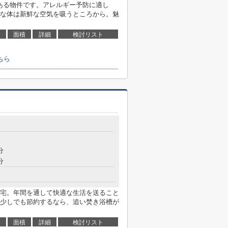
にある物件です。アレルギー予防に適し
な体は新鮮な空気を吸うところから。魅
面積
詳細
検討リスト
ちら
分
分
宅。年間を通して快適な生活を送ること
少しでも節約するなら、追い焚き浴槽が
面積
詳細
検討リスト