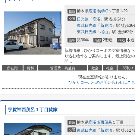
栃木県
鹿沼市
緑町
２丁目1-29
住所
交通
日光線
「
鹿沼
」駅 徒歩24分
東武日光線
「
新鹿沼
」駅 徒歩36
東武日光線
「
樅山
」駅 徒歩62分
築36年
2階建
木造
築年
階数
構造
新着情報：ひかりコーポの空室情報なら
り込む物件をご案内します。最上階なの
問...
所在階
賃料
管理費・共益費
敷金
礼金
間取り
現在空室情報がありません。
ひかりコーポへのお問い合わせはこち
宇賀神西茂呂１丁目貸家
栃木県
鹿沼市
西茂呂
１丁目
住所
交通
東武日光線
「
新鹿沼
」駅 徒歩27