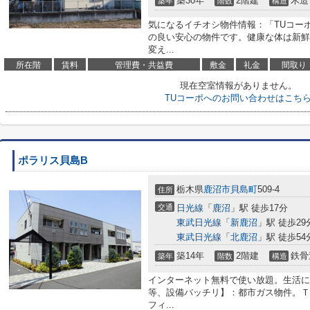
築30年
2階建
木造
築年
階数
構造
気になるイチオシ物件情報：「TUコー
の良い安心の物件です。健康な体は新鮮
変え...
所在階
賃料
管理費・共益費
敷金
礼金
間取り
現在空室情報がありません。
TUコーポへのお問い合わせはこち
ポラリス貝島B
栃木県
鹿沼市
貝島町
509-4
住所
交通
日光線
「
鹿沼
」駅 徒歩17分
東武日光線
「
新鹿沼
」駅 徒歩29
東武日光線
「
北鹿沼
」駅 徒歩54分
築14年
2階建
鉄骨
築年
階数
構造
インターネット無料で使い放題。生活に
等、設備バッチリ】：都市ガス物件。Ｔ
フィ...