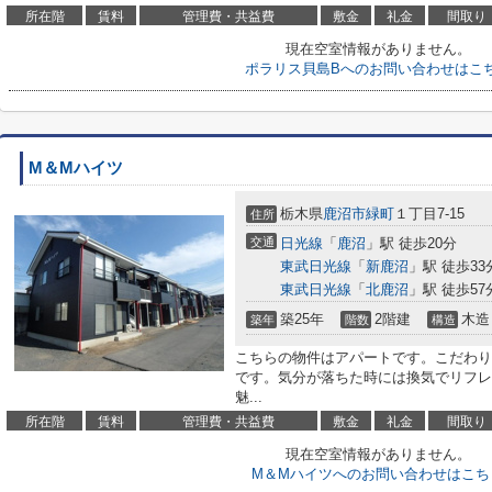
所在階
賃料
管理費・共益費
敷金
礼金
間取り
現在空室情報がありません。
ポラリス貝島Bへのお問い合わせはこ
M＆Mハイツ
栃木県
鹿沼市
緑町
１丁目7-15
住所
交通
日光線
「
鹿沼
」駅 徒歩20分
東武日光線
「
新鹿沼
」駅 徒歩33
東武日光線
「
北鹿沼
」駅 徒歩57
築25年
2階建
木造
築年
階数
構造
こちらの物件はアパートです。こだわり
です。気分が落ちた時には換気でリフレ
魅...
所在階
賃料
管理費・共益費
敷金
礼金
間取り
現在空室情報がありません。
M＆Mハイツへのお問い合わせはこち