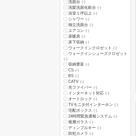
洗面台
(-)
洗髪洗面化粧台
(-)
浴室１坪以上
(-)
シャワー
(-)
独立洗面台
(-)
エアコン
(-)
床暖房
(-)
床下収納
(-)
ウォークインクロゼット
(-)
ウォークインシューズクロゼット
(-)
収納豊富
(-)
CS
(-)
BS
(-)
CATV
(-)
光ファイバー
(-)
インターネット対応
(-)
オートロック
(-)
TVモニタ付インターホン
(-)
宅配ボックス
(-)
24時間緊急通報システム
(-)
複層ガラス
(-)
ディンプルキー
(-)
防犯カメラ
(-)