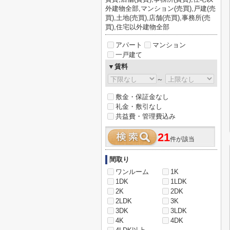
外建物全部,マンション(売買),戸建(売
買),土地(売買),店舗(売買),事務所(売
買),住宅以外建物全部
アパート
マンション
一戸建て
▼賃料
～
敷金・保証金なし
礼金・敷引なし
共益費・管理費込み
21
件が該当
間取り
ワンルーム
1K
1DK
1LDK
2K
2DK
2LDK
3K
3DK
3LDK
4K
4DK