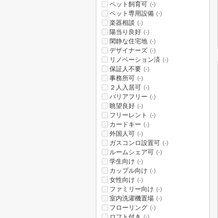
ペット飼育可
(-)
ペット専用設備
(-)
楽器相談
(-)
陽当り良好
(-)
閑静な住宅地
(-)
デザイナーズ
(-)
リノベーション済
(-)
保証人不要
(-)
事務所可
(-)
２人入居可
(-)
バリアフリー
(-)
眺望良好
(-)
フリーレント
(-)
カードキー
(-)
外国人可
(-)
ガスコンロ設置可
(-)
ルームシェア可
(-)
学生向け
(-)
カップル向け
(-)
女性向け
(-)
ファミリー向け
(-)
室内洗濯機置場
(-)
フローリング
(-)
ロフト付き
(-)