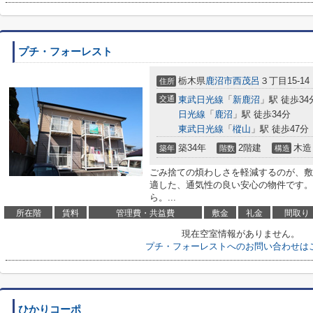
プチ・フォーレスト
栃木県
鹿沼市
西茂呂
３丁目15-14
住所
交通
東武日光線
「
新鹿沼
」駅 徒歩34
日光線
「
鹿沼
」駅 徒歩34分
東武日光線
「
樅山
」駅 徒歩47分
築34年
2階建
木造
築年
階数
構造
ごみ捨ての煩わしさを軽減するのが、敷
適した、通気性の良い安心の物件です。
ら。...
所在階
賃料
管理費・共益費
敷金
礼金
間取り
現在空室情報がありません。
プチ・フォーレストへのお問い合わせは
ひかりコーポ