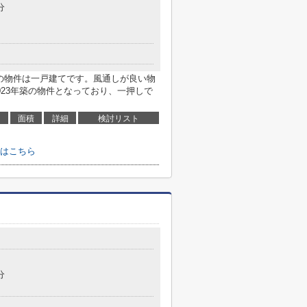
分
らの物件は一戸建てです。風通しが良い物
023年築の物件となっており、一押しで
面積
詳細
検討リスト
せはこちら
分