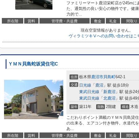
ファミリーマート鹿沼栄町店が245m
た、通気性の良い安心の物件です。健康
力的で...
所在階
賃料
管理費・共益費
敷金
礼金
間取り
現在空室情報がありません。
ヴィラミツキⅤへのお問い合わせはこ
ＹＭＮ貝島蛇坂貸住宅C
栃木県
鹿沼市
貝島町
642-1
住所
交通
日光線
「
鹿沼
」駅 徒歩18分
東武日光線
「
新鹿沼
」駅 徒歩24
東武日光線
「
北鹿沼
」駅 徒歩49
築11年
2階建
木造
築年
階数
構造
こだわりポイント満載のＹＭＮ貝島貸住
の出来る、エアコン付き物件。水道代を
あ...
所在階
賃料
管理費・共益費
敷金
礼金
間取り