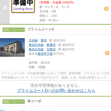
(管理費・共益費 3,000円)
敷：0ヶ月｜礼：0ヶ月
所在階：2階
間取り：2DK
面積：40.00㎡
プライムコートD
賃貸｜アパート
日光線
「
鹿沼
」駅 徒歩38分
東武日光線
「
新鹿沼
」駅 徒歩55分
東武日光線
「
北鹿沼
」駅 徒歩76分
栃木県
鹿沼市
千渡
1675-61
-
築年数：築14年
階数：2階建
プライムコートD：日光線鹿沼駅にも近くて便利。新着情報：プライムコートDの
空室情報ならコチラ。1フロア2住戸なので、風通しも良く快適な環境となってい
ます。ごみをもって歩く距離...
現在空室情報がありません。
プライムコートDへのお問い合わせはこちら
幸コーポ
賃貸｜アパート