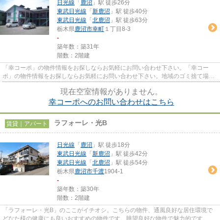
日光線
「
鹿沼
」駅 徒歩26分
東武日光線
「
新鹿沼
」駅 徒歩40分
東武日光線
「
北鹿沼
」駅 徒歩63分
栃木県
鹿沼市
幸町
１丁目8-3
-
築年数：築31年
階数：2階建
「幸コーポ」の物件情報をお探しならお気軽にお問い合わせ下さい。「幸コー
ポ」の物件情報をお探しならお気軽にお問い合わせ下さい。地域のゴミ捨て場ま
で行かずにサッとゴミ出しでき...
現在空室情報がありません。
幸コーポへのお問い合わせはこちら
ラフォーレ・光B
賃貸｜アパート
日光線
「
鹿沼
」駅 徒歩18分
東武日光線
「
新鹿沼
」駅 徒歩42分
東武日光線
「
北鹿沼
」駅 徒歩54分
栃木県
鹿沼市
千渡
1904-1
-
築年数：築30年
階数：2階建
「ラフォーレ・光B」のここがイチオシ。こちらの物件、通風良好な居住環境で
どなた様の健康にも良いおすすめの物件です。眺望良好な物件で魅力的です。こ