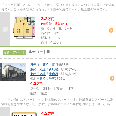
「コーポ石川 A」のここがイチオシ。送り迎えも楽々。あづま保育園まで徒歩6
分です。こちらの物件からなら、2沿線を利用できます。最上階の物件です。日
光線鹿沼をよくご利用されるな...
3.2
万
円
(管理費・共益費 -)
敷：0ヶ月｜礼：1ヶ月
所在階：2階
間取り：2DK
面積：45.00㎡
ルナコートⅢ
賃貸｜アパート
日光線
「
鹿沼
」駅 徒歩33分
東武日光線
「
新鹿沼
」駅 徒歩54分
東武日光線
「
北鹿沼
」駅 徒歩72分
栃木県
鹿沼市
千渡
1755-1
4.2
万円
築年数：築34年 ｜募集中：
1室
階数：2階建
こちらの物件はアパートです。最上階のアパートです。通風良好なアパートは洗
濯物も乾きやすくなっています。お客様のご希望の条件をお聞かせ下さい。当社
からお客様のお求めの条件に...
4.2
万
円