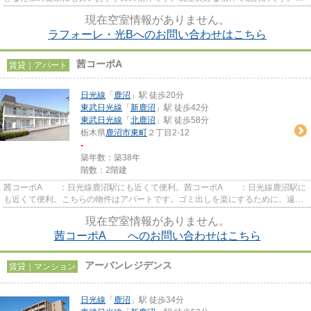
ちらの物件はアパートです。不...
現在空室情報がありません。
ラフォーレ・光Bへのお問い合わせはこちら
茜コーポA
賃貸｜アパート
日光線
「
鹿沼
」駅 徒歩20分
東武日光線
「
新鹿沼
」駅 徒歩42分
東武日光線
「
北鹿沼
」駅 徒歩58分
栃木県
鹿沼市
東町
２丁目2-12
-
築年数：築38年
階数：2階建
茜コーポA ：日光線鹿沼駅にも近くて便利。茜コーポA ：日光線鹿沼駅に
も近くて便利。こちらの物件はアパートです。ゴミ出しを楽にするために、遠く
まで行かずに済むゴミ置き場...
現在空室情報がありません。
茜コーポA へのお問い合わせはこちら
アーバンレジデンス
賃貸｜マンション
日光線
「
鹿沼
」駅 徒歩34分