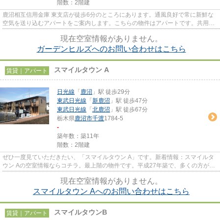
階数：2階建
鹿沼相互信用金庫 東支店が徒歩6分のところにあります。通風良好で常に新鮮な
空気を送り込むアパートをご案内します。こちらの物件はアパートです。共用部
にゴミ置き場があるので、外...
現在空室情報がありません。
ガーデンヒルズへのお問い合わせはこちら
スマイルタウン A
賃貸｜アパート
日光線
「
鹿沼
」駅 徒歩29分
東武日光線
「
新鹿沼
」駅 徒歩47分
東武日光線
「
北鹿沼
」駅 徒歩67分
栃木県
鹿沼市
千渡
1784-5
-
築年数：築11年
階数：2階建
ぜひ一度見ていただきたい、「スマイルタウン A」です。新着情報：スマイルタ
ウン Aの空室情報ならコチラ。最上階の物件です。平成27年築で、多くの方がご
満足の物件はこちらです。コ...
現在空室情報がありません。
スマイルタウン Aへのお問い合わせはこちら
スマイルタウンB
賃貸｜アパート