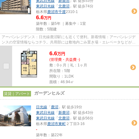
東武日光線
「
新鹿沼
」駅 徒歩53分
東武日光線
「
北鹿沼
」駅 徒歩74分
栃木県
鹿沼市
千渡
2310-1
6.6
万円
築年数：築5年 ｜募集中：
1室
階数：5階建
アーバンレジデンス：日光線鹿沼駅にも近くて便利。新着情報：アーバンレジデ
ンスの空室情報ならコチラ。共用部には敷地内ごみ置き場・エレベータなどが揃
っており、とても充実してい...
6.6
万
円
(管理費・共益費 -)
敷：0ヶ月｜礼：1ヶ月
所在階：5階
間取り：1LDK
面積：46.94㎡
ガーデンヒルズ
賃貸｜アパート
日光線
「
鹿沼
」駅 徒歩19分
東武日光線
「
新鹿沼
」駅 徒歩43分
東武日光線
「
北鹿沼
」駅 徒歩56分
栃木県
鹿沼市
東町
２丁目3-16
-
築年数：築22年