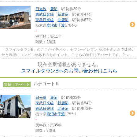
日光線
「
鹿沼
」駅 徒歩29分
東武日光線
「
新鹿沼
」駅 徒歩47分
東武日光線
「
北鹿沼
」駅 徒歩67分
栃木県
鹿沼市
千渡
1784-5
-
築年数：築11年
階数：2階建
「スマイルタウンB」のここがイチオシ。セブンｰイレブン 鹿沼千渡店まで徒歩5
分と近場にコンビニがあるのもポイント。こちらの物件はアパートです。2つの
沿線をご利用可能で、電車での...
現在空室情報がありません。
スマイルタウンBへのお問い合わせはこちら
ルナコートⅡ
賃貸｜アパート
日光線
「
鹿沼
」駅 徒歩33分
東武日光線
「
新鹿沼
」駅 徒歩54分
東武日光線
「
北鹿沼
」駅 徒歩72分
栃木県
鹿沼市
千渡
1755-1
-
築年数：築35年
階数：2階建