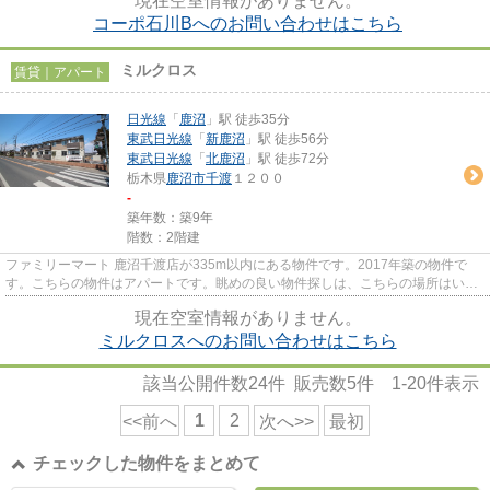
現在空室情報がありません。
コーポ石川Bへのお問い合わせはこちら
ミルクロス
賃貸｜アパート
日光線
「
鹿沼
」駅 徒歩35分
東武日光線
「
新鹿沼
」駅 徒歩56分
東武日光線
「
北鹿沼
」駅 徒歩72分
栃木県
鹿沼市
千渡
１２００
-
築年数：築9年
階数：2階建
ファミリーマート 鹿沼千渡店が335m以内にある物件です。2017年築の物件で
す。こちらの物件はアパートです。眺めの良い物件探しは、こちらの場所はいか
がですか。物件探しの第一歩を当...
現在空室情報がありません。
ミルクロスへのお問い合わせはこちら
該当公開件数
24
件 販売数
5
件
1-20
件表示
1
2
<<前へ
次へ>>
最初
チェックした物件をまとめて