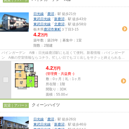
日光線
「
鹿沼
」駅 徒歩21分
東武日光線
「
新鹿沼
」駅 徒歩43分
東武日光線
「
北鹿沼
」駅 徒歩58分
栃木県
鹿沼市
東町
３丁目3-15
4.2
万円
築年数：築28年 ｜募集中：
1室
階数：2階建
パインガーデン A棟：日光線鹿沼駅にも近くて便利。新着情報：パインガーデ
ン A棟の空室情報ならコチラ。忙しい日でもゴミ出しをサクッと終えられるよ
うに、敷地内にゴミ置き場をつ...
4.2
万
円
(管理費・共益費 -)
敷：0ヶ月｜礼：1ヶ月
所在階：1階
間取り：3DK
面積：55.00㎡
クィーンハイツ
賃貸｜アパート
日光線
「
鹿沼
」駅 徒歩26分
東武日光線
「
新鹿沼
」駅 徒歩46分