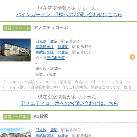
にあり、使い勝手もいいです。...
現在空室情報がありません。
パインガーデン B棟へのお問い合わせはこちら
アメニティコーポ
賃貸｜アパート
日光線
「
鹿沼
」駅 徒歩26分
東武日光線
「
新鹿沼
」駅 徒歩47分
東武日光線
「
北鹿沼
」駅 徒歩65分
栃木県
鹿沼市
千渡
-
築年数：築35年
階数：2階建
【ワンルームの値段でツールーム！駐車場１台込み！！】：エアコン付き・バ
ス・トイレ別。２台目駐車場は3000円でご利用可能。閑静な立地ですが、鹿沼街
道へのアクセス良好。スーパー...
現在空室情報がありません。
アメニティコーポへのお問い合わせはこちら
KS貸家
賃貸｜一戸建て
日光線
「
鹿沼
」駅 徒歩20分
東武日光線
「
新鹿沼
」駅 徒歩42分