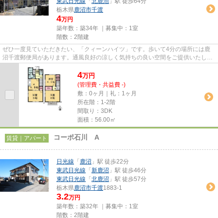
東武日光線
「
北鹿沼
」駅 徒歩64分
栃木県
鹿沼市
千渡
4
万円
築年数：築34年 ｜募集中：
1室
階数：2階建
ぜひ一度見ていただきたい、「クィーンハイツ」です。歩いて4分の場所には鹿
沼千渡郵便局があります。通風良好の涼しく気持ちの良い空間をご提供いたしま
す。こちらの物件はアパートで...
4
万
円
(管理費・共益費 -)
敷：0ヶ月｜礼：1ヶ月
所在階：1-2階
間取り：3DK
面積：56.00㎡
コーポ石川 A
賃貸｜アパート
日光線
「
鹿沼
」駅 徒歩22分
東武日光線
「
新鹿沼
」駅 徒歩46分
東武日光線
「
北鹿沼
」駅 徒歩57分
栃木県
鹿沼市
千渡
1883-1
3.2
万円
築年数：築32年 ｜募集中：
1室
階数：2階建