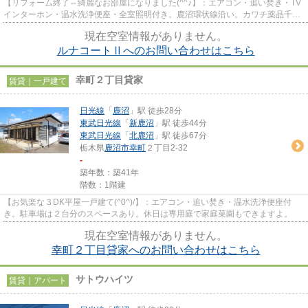
【リフォーム終了⇔綺麗なお部屋になりました(^^♪】：エアコン・追い焚き・TV
インターホン・温水洗浄便座・全室照明付き。鹿沼環状線沿い。カワチ薬品千渡
店・農産直売所あぜみち・サン...
現在空室情報がありません。
ルナコートⅡへのお問い合わせはこちら
幸町２丁目貸家
賃貸｜一戸建て
日光線
「
鹿沼
」駅 徒歩28分
東武日光線
「
新鹿沼
」駅 徒歩44分
東武日光線
「
北鹿沼
」駅 徒歩67分
栃木県
鹿沼市
幸町
２丁目2-32
-
築年数：築41年
階数：1階建
【お気楽な３DK平屋一戸建て(^0^)/】：エアコン・追い焚き・温水洗浄便座付
き。駐車場は２台分のスペースあり。休日は専用庭で家庭菜園もできますよ。
現在空室情報がありません。
幸町２丁目貸家へのお問い合わせはこちら
サトウハイツ
賃貸｜アパート