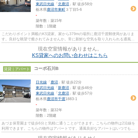
東武日光線
「
北鹿沼
」駅 徒歩58分
栃木県
鹿沼市
東町
３丁目5-6
-
築年数：築15年
階数：1階建
こだわりポイント満載のKS貸家。家から379mの場所に鹿沼千渡郵便局がありま
す。良好な眺望で癒されてみませんか。常に新鮮な空気を取り入れられる通風良
好な間取りの物件。賃貸戸建て...
現在空室情報がありません。
KS貸家へのお問い合わせはこちら
コーポ石川B
賃貸｜アパート
日光線
「
鹿沼
」駅 徒歩22分
東武日光線
「
新鹿沼
」駅 徒歩46分
東武日光線
「
北鹿沼
」駅 徒歩57分
栃木県
鹿沼市
千渡
1883-1
-
築年数：築32年
階数：2階建
あづま保育園まで徒歩6分と気軽に通うことができます。こちらの物件は2沿線を
利用できます。こちらの物件はアパートです。通風良好なアパートはいつでも気
持ちの良い空間です。できる...