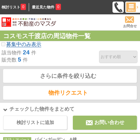
0
0
検討リスト
最近見た物件
お問合せ
コスモス千渡店の周辺物件一覧
募集中のみ表示
24
該当物件
件
5
販売数
件
さらに条件を絞り込む
物件リクエスト
チェックした物件をまとめて
検討リストに追加
お問い合わせ
パインガーデン A棟
賃貸｜アパート