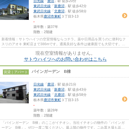
日光線
「
鹿沼
」駅 徒歩20分
東武日光線
「
新鹿沼
」駅 徒歩42分
東武日光線
「
北鹿沼
」駅 徒歩58分
栃木県
鹿沼市
東町
３丁目3-13
-
築年数：築37年
階数：2階建
新着情報：サトウハイツの空室情報ならコチラ。薬や日用品を買うのに便利なク
スリのアオキ 東町店まで386mです。通風良好な条件は健康面でも大切です。そ
んな観点からもおすすめの物件...
現在空室情報がありません。
サトウハイツへのお問い合わせはこちら
パインガーデン B棟
賃貸｜アパート
日光線
「
鹿沼
」駅 徒歩21分
東武日光線
「
新鹿沼
」駅 徒歩43分
東武日光線
「
北鹿沼
」駅 徒歩58分
栃木県
鹿沼市
東町
３丁目3-15
-
築年数：築28年
階数：2階建
「パインガーデン B棟」のここがイチオシ。当社イチオシの物件の「パインガ
ーデン B棟」。ぜひ一度ご覧ください。最上階の物件です。ごみ置き場も近く