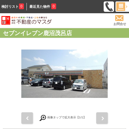
0
0
検討リスト
最近見た物件
お問合せ
セブンイレブン鹿沼茂呂店
前
次
画像タップで拡大表示【
1
/1】