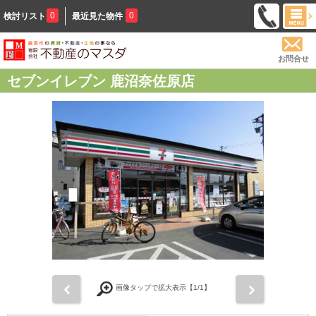
0
0
検討リスト
最近見た物件
お問合せ
セブンイレブン 鹿沼奈佐原店
前
次
画像タップで拡大表示【
1
/1】