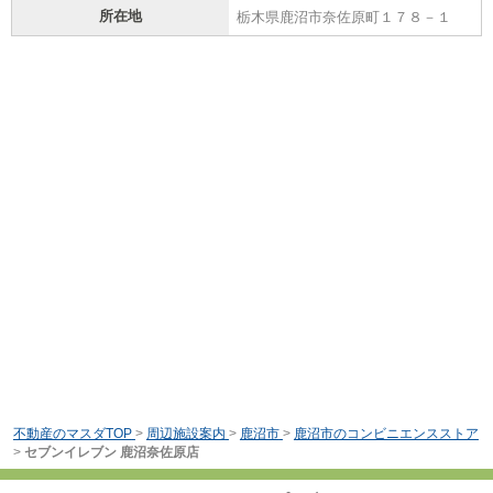
所在地
栃木県鹿沼市奈佐原町１７８－１
不動産のマスダTOP
>
周辺施設案内
>
鹿沼市
>
鹿沼市のコンビニエンスストア
>
セブンイレブン 鹿沼奈佐原店