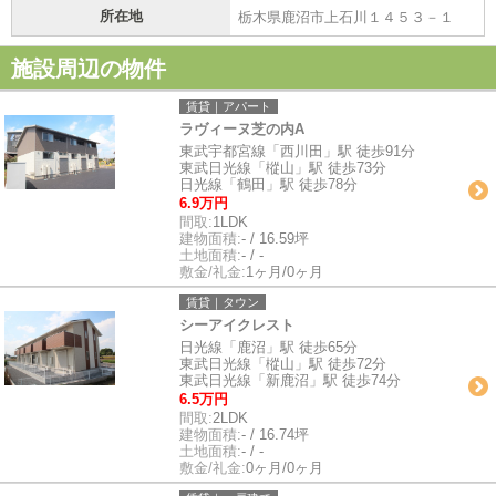
所在地
栃木県鹿沼市上石川１４５３－１
施設周辺の物件
賃貸｜アパート
ラヴィーヌ芝の内A
東武宇都宮線「西川田」駅 徒歩91分
東武日光線「樅山」駅 徒歩73分
日光線「鶴田」駅 徒歩78分
6.9万円
間取:
1LDK
建物面積:
- / 16.59坪
土地面積:
- / -
敷金/礼金:
1ヶ月/0ヶ月
賃貸｜タウン
シーアイクレスト
日光線「鹿沼」駅 徒歩65分
東武日光線「樅山」駅 徒歩72分
東武日光線「新鹿沼」駅 徒歩74分
6.5万円
間取:
2LDK
建物面積:
- / 16.74坪
土地面積:
- / -
敷金/礼金:
0ヶ月/0ヶ月