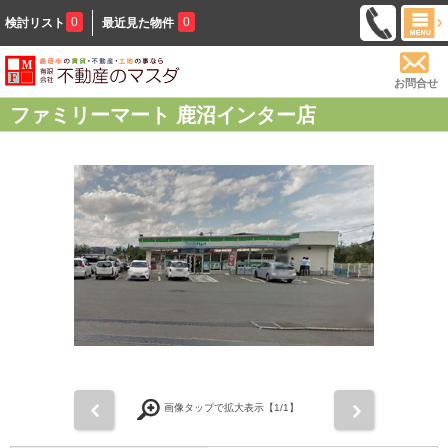
0
0
検討リスト
最近見た物件
お問合せ
ファミリーマート 鹿沼インター店
前
次
画像タップで拡大表示【
1
/1】