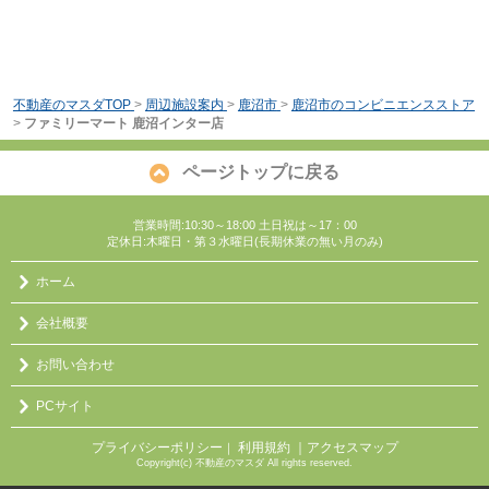
不動産のマスダTOP
>
周辺施設案内
>
鹿沼市
>
鹿沼市のコンビニエンスストア
>
ファミリーマート 鹿沼インター店
ページトップに戻る
営業時間:10:30～18:00 土日祝は～17：00
定休日:木曜日・第３水曜日(長期休業の無い月のみ)
ホーム
会社概要
お問い合わせ
PCサイト
プライバシーポリシー
利用規約
｜アクセスマップ
｜
Copyright(c) 不動産のマスダ All rights reserved.