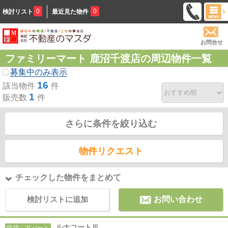
0
0
検討リスト
最近見た物件
お問合せ
ファミリーマート 鹿沼千渡店の周辺物件一覧
募集中のみ表示
16
該当物件
件
1
販売数
件
さらに条件を絞り込む
物件リクエスト
チェックした物件をまとめて
検討リストに追加
お問い合わせ
ルナコートⅢ
賃貸｜アパート