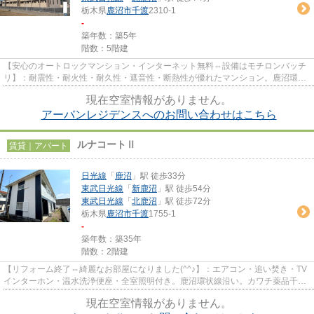
栃木県
鹿沼市
千渡
2310-1
-
築年数：築5年
階数：5階建
【安心のオートロックマンション・インターネット無料⇔設備はモチロンバッチ
リ】：耐震性・耐火性・耐久性・遮音性・断熱性が優れたマンション。鹿沼環状
線上の好立地⇔サンキまで徒歩...
現在空室情報がありません。
アーバンレジデンスへのお問い合わせはこちら
ルナコートⅡ
賃貸｜アパート
日光線
「
鹿沼
」駅 徒歩33分
東武日光線
「
新鹿沼
」駅 徒歩54分
東武日光線
「
北鹿沼
」駅 徒歩72分
栃木県
鹿沼市
千渡
1755-1
-
築年数：築35年
階数：2階建
【リフォーム終了⇔綺麗なお部屋になりました(^^♪】：エアコン・追い焚き・TV
インターホン・温水洗浄便座・全室照明付き。鹿沼環状線沿い。カワチ薬品千渡
店・農産直売所あぜみち・サン...
現在空室情報がありません。