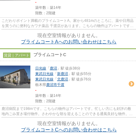
-
築年数：築14年
階数：2階建
こだわりポイント満載のプライムコートA。家から481mのところに、薬や日用品
を買うのに便利なカワチ薬品 千渡店があります。こちらの物件はアパートです。
風通しが良好な物件です。鹿...
現在空室情報がありません。
プライムコートAへのお問い合わせはこちら
プライムコートC
賃貸｜アパート
日光線
「
鹿沼
」駅 徒歩38分
東武日光線
「
新鹿沼
」駅 徒歩55分
東武日光線
「
北鹿沼
」駅 徒歩76分
栃木県
鹿沼市
千渡
-
築年数：築14年
階数：2階建
鹿沼病院まで198mです。こちらの物件はアパートです。忙しい方にも好評の敷
地内ごみ置き場付物件。さわやかな朝を迎えることのできる通風良好な物件。不
動産のマスダへのご連絡なら、k...
現在空室情報がありません。
プライムコートCへのお問い合わせはこちら