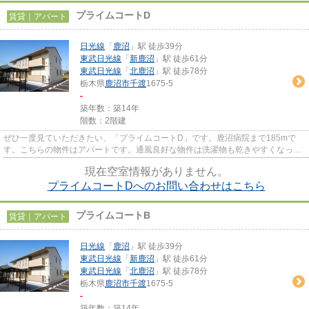
プライムコートD
賃貸｜アパート
日光線
「
鹿沼
」駅 徒歩39分
東武日光線
「
新鹿沼
」駅 徒歩61分
東武日光線
「
北鹿沼
」駅 徒歩78分
栃木県
鹿沼市
千渡
1675-5
-
築年数：築14年
階数：2階建
ぜひ一度見ていただきたい、「プライムコートD」です。鹿沼病院まで185mで
す。こちらの物件はアパートです。通風良好な物件は洗濯物も乾きやすくなって
います。日光線鹿沼近くには物件...
現在空室情報がありません。
プライムコートDへのお問い合わせはこちら
プライムコートB
賃貸｜アパート
日光線
「
鹿沼
」駅 徒歩39分
東武日光線
「
新鹿沼
」駅 徒歩61分
東武日光線
「
北鹿沼
」駅 徒歩78分
栃木県
鹿沼市
千渡
1675-5
-
築年数：築14年