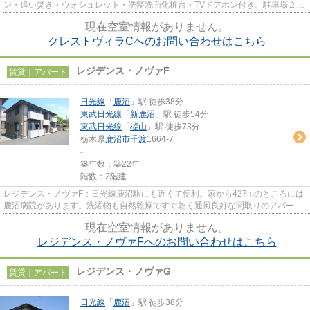
ン・追い焚き・ウォシュレット・洗髪洗面化粧台・TVドアホン付き。駐車場２台
込み。３台目駐車場は2200円...
現在空室情報がありません。
クレストヴィラCへのお問い合わせはこちら
レジデンス・ノヴァF
賃貸｜アパート
日光線
「
鹿沼
」駅 徒歩38分
東武日光線
「
新鹿沼
」駅 徒歩54分
東武日光線
「
樅山
」駅 徒歩73分
栃木県
鹿沼市
千渡
1664-7
-
築年数：築22年
階数：2階建
レジデンス・ノヴァF：日光線鹿沼駅にも近くて便利。家から427mのところには
鹿沼病院があります。洗濯物も自然乾燥ですぐ乾く通風良好な間取りのアパー
ト。最上階の物件です。日光線鹿...
現在空室情報がありません。
レジデンス・ノヴァFへのお問い合わせはこちら
レジデンス・ノヴァG
賃貸｜アパート
日光線
「
鹿沼
」駅 徒歩38分