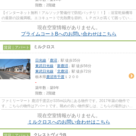
階数：2階建
【インターネット無料！アルソック警備付で防犯バッチリ！！】：浴室乾燥機等
の最新の設備満載。エコキュートで光熱費を節約、ＬＰガスが高くて困っている
方チャンスです。アルソック...
現在空室情報がありません。
プライムコートBへのお問い合わせはこちら
ミルクロス
賃貸｜アパート
日光線
「
鹿沼
」駅 徒歩35分
東武日光線
「
新鹿沼
」駅 徒歩56分
東武日光線
「
北鹿沼
」駅 徒歩72分
栃木県
鹿沼市
千渡
１２００
-
築年数：築9年
階数：2階建
ファミリーマート 鹿沼千渡店が335m以内にある物件です。2017年築の物件で
す。こちらの物件はアパートです。眺めの良い物件探しは、こちらの場所はいか
がですか。物件探しの第一歩を当...
現在空室情報がありません。
ミルクロスへのお問い合わせはこちら
クレストヴィラB
賃貸｜アパート