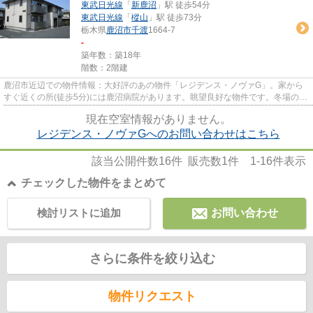
東武日光線
「
新鹿沼
」駅 徒歩54分
東武日光線
「
樅山
」駅 徒歩73分
栃木県
鹿沼市
千渡
1664-7
-
築年数：築18年
階数：2階建
鹿沼市近辺での物件情報：大好評のあの物件「レジデンス・ノヴァG」。家から
すぐ近くの所(徒歩5分)には鹿沼病院があります。眺望良好な物件です。冬場の換
気にも適した、風通しの良い...
現在空室情報がありません。
レジデンス・ノヴァGへのお問い合わせはこちら
該当公開件数
16
件 販売数
1
件
1-16
件表示
チェックした物件をまとめて
検討リストに追加
お問い合わせ
さらに条件を絞り込む
物件リクエスト