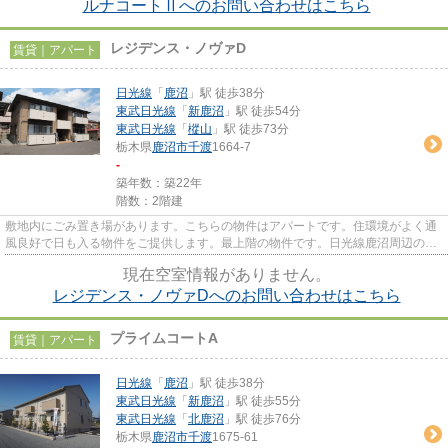
ルナコートⅡへのお問い合わせはこちら
レジデンス・ノヴァD
賃貸｜アパート
日光線
「
鹿沼
」駅 徒歩38分
東武日光線
「
新鹿沼
」駅 徒歩54分
東武日光線
「
樅山
」駅 徒歩73分
栃木県
鹿沼市
千渡
1664-7
-
築年数：築22年
階数：2階建
敷地内にごみ置き場があります。こちらの物件はアパートです。住環境がよく通
風良好で日も入る物件をご提供します。最上階の物件です。日光線鹿沼周辺の賃
貸情報のことなら、地域に特...
現在空室情報がありません。
レジデンス・ノヴァDへのお問い合わせはこちら
プライムコートA
賃貸｜アパート
日光線
「
鹿沼
」駅 徒歩38分
東武日光線
「
新鹿沼
」駅 徒歩55分
東武日光線
「
北鹿沼
」駅 徒歩76分
栃木県
鹿沼市
千渡
1675-61