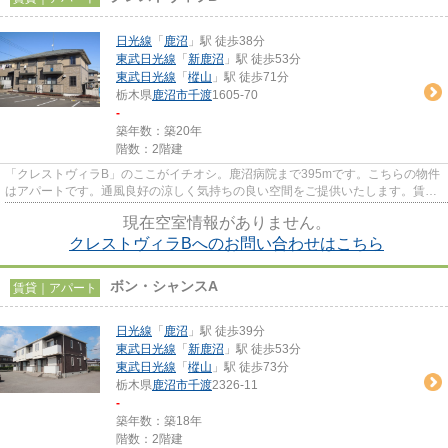
日光線
「
鹿沼
」駅 徒歩38分
東武日光線
「
新鹿沼
」駅 徒歩53分
東武日光線
「
樅山
」駅 徒歩71分
栃木県
鹿沼市
千渡
1605-70
-
築年数：築20年
階数：2階建
「クレストヴィラB」のここがイチオシ。鹿沼病院まで395mです。こちらの物件
はアパートです。通風良好の涼しく気持ちの良い空間をご提供いたします。賃貸
情報をスムーズに集めたい方は...
現在空室情報がありません。
クレストヴィラBへのお問い合わせはこちら
ボン・シャンスA
賃貸｜アパート
日光線
「
鹿沼
」駅 徒歩39分
東武日光線
「
新鹿沼
」駅 徒歩53分
東武日光線
「
樅山
」駅 徒歩73分
栃木県
鹿沼市
千渡
2326-11
-
築年数：築18年
階数：2階建