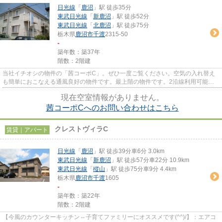
日光線
「
鹿沼
」駅 徒歩35分
東武日光線
「
新鹿沼
」駅 徒歩52分
東武日光線
「
北鹿沼
」駅 徒歩75分
栃木県
鹿沼市
千渡
2315-50
-
築年数：築37年
階数：2階建
当社イチオシの物件の「茜コーポC」。ぜひ一度ご覧ください。空気の入れ替え
も簡単におこなえる通風良好の物件です。最上階の物件です。2沿線利用可能な
ため、電車利用に便利な物件で...
現在空室情報がありません。
茜コーポCへのお問い合わせはこちら
クレストヴィラC
賃貸｜アパート
日光線
「
鹿沼
」駅 徒歩39分車6分 3.0km
東武日光線
「
新鹿沼
」駅 徒歩57分車22分 10.9km
東武日光線
「
樅山
」駅 徒歩75分車9分 4.4km
栃木県
鹿沼市
千渡
1605
-
築年数：築22年
階数：2階建
【今風のカウンターキッチン⇔子育てファミリーにオススメです(^^)/】：エアコ