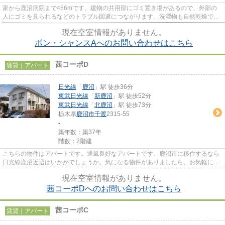
家から鹿沼病院まで466mです。建物の共用部にゴミ置き場があるので、外部の
人にゴミを見られるなどのトラブル回避につながります。洗濯物も自然乾燥です
ぐ乾く通風良好な間取りの物件...
現在空室情報がありません。
ボン・シャンスAへのお問い合わせはこちら
茜コーポD
賃貸｜アパート
日光線
「
鹿沼
」駅 徒歩36分
東武日光線
「
新鹿沼
」駅 徒歩52分
東武日光線
「
北鹿沼
」駅 徒歩73分
栃木県
鹿沼市
千渡
2315-55
-
築年数：築37年
階数：2階建
こちらの物件はアパートです。通風良好なアパートです。鹿沼市に移住するなら
日光線鹿沼近辺はいかがでしょうか。気になる物件がありましたら、お気軽に
0289-62-6226またはkanuma-am@m...
現在空室情報がありません。
茜コーポDへのお問い合わせはこちら
茜コーポC
賃貸｜アパート