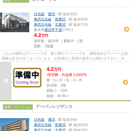
日光線
「
鹿沼
」駅 徒歩33分
東武日光線
「
新鹿沼
」駅 徒歩54分
東武日光線
「
北鹿沼
」駅 徒歩72分
栃木県
鹿沼市
千渡
1755-1
4.2
万円
築年数：築34年 ｜募集中：
1室
階数：2階建
こちらの物件はアパートです。最上階のアパートです。通風良好なアパートは洗
濯物も乾きやすくなっています。お客様のご希望の条件をお聞かせ下さい。当社
からお客様のお求めの条件に...
4.2
万
円
(管理費・共益費 3,000円)
敷：0ヶ月｜礼：0ヶ月
所在階：2階
間取り：2DK
面積：40.00㎡
アーバンレジデンス
賃貸｜マンション
日光線
「
鹿沼
」駅 徒歩34分
東武日光線
「
新鹿沼
」駅 徒歩53分
東武日光線
「
北鹿沼
」駅 徒歩74分