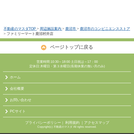
不動産のマスダTOP
>
周辺施設案内
>
鹿沼市
>
鹿沼市のコンビニエンスストア
>
ファミリーマート鹿沼村井店
ページトップに戻る
営業時間:10:30～18:00 土日祝は～17：00
定休日:木曜日・第３水曜日(長期休業の無い月のみ)
ホーム
会社概要
お問い合わせ
PCサイト
プライバシーポリシー
利用規約
｜アクセスマップ
｜
Copyright(c) 不動産のマスダ All rights reserved.