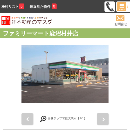
0
0
検討リスト
最近見た物件
お問合せ
ファミリーマート鹿沼村井店
前
次
画像タップで拡大表示【
1
/1】