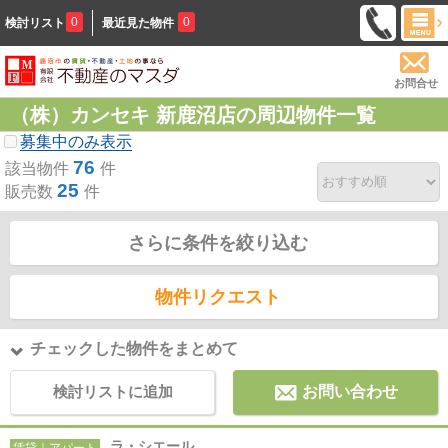
0
0
検討リスト
最近見た物件
お問合せ
（株）カンセキ 新鹿沼店の周辺物件一覧
募集中のみ表示
76
該当物件
件
25
販売数
件
さらに条件を絞り込む
物件リクエスト
チェックした物件をまとめて
検討リストに追加
お問い合わせ
ラ・シエール
賃貸｜アパート