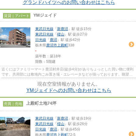
グランドハイツへのお問い合わせはこちら
YMジェイド
賃貸｜アパート
東武日光線
「
新鹿沼
」駅 徒歩15分
東武日光線
「
樅山
」駅 徒歩27分
日光線
「
鹿沼
」駅 徒歩42分
栃木県
鹿沼市
上殿町
338
-
築年数：築18年
階数：5階建
近くにはファミリーマート鹿沼村井店(徒歩4分)がありちょっとした買い物に便利
です。共用部には敷地内ごみ置き場・エレベータなどが揃っております。眺望良
好な物件はこちらです。空気...
現在空室情報がありません。
YMジェイドへのお問い合わせはこちら
上殿町土地74坪
売買｜売地
東武日光線
「
新鹿沼
」駅 徒歩19分
東武日光線
「
樅山
」駅 徒歩26分
日光線
「
鹿沼
」駅 徒歩45分
栃木県
鹿沼市
上殿町
72-5