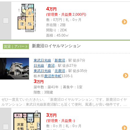
ルな作りの物件です。気分が...
4
万
円
(管理費・共益費 2,000円)
敷：0万円｜礼：0ヶ月
所在階：2階
間取り：2DK
面積：45.00㎡
新鹿沼ロイヤルマンション
賃貸｜アパート
東武日光線
「
新鹿沼
」駅 徒歩7分
日光線
「
鹿沼
」駅 徒歩27分
東武日光線
「
北鹿沼
」駅 徒歩35分
栃木県
鹿沼市
寺町
1335-1
3
万円
築年数：築41年 ｜募集中：
1室
階数：3階建
ぜひ一度見ていただきたい、「新鹿沼ロイヤルマンション」です。新鹿沼ロイヤ
ルマンション：東武日光線新鹿沼駅にも近くて便利。風通しが良い物件です。道
が平坦だと買い物も快適にで...
3
万
円
(管理費・共益費 -)
敷：0ヶ月｜礼：0ヶ月