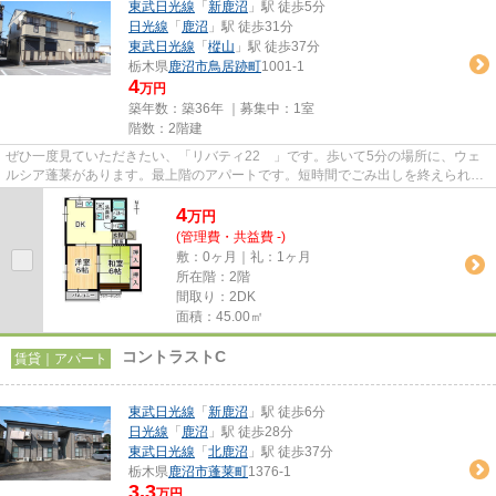
東武日光線
「
新鹿沼
」駅 徒歩5分
日光線
「
鹿沼
」駅 徒歩31分
東武日光線
「
樅山
」駅 徒歩37分
栃木県
鹿沼市
鳥居跡町
1001-1
4
万円
築年数：築36年 ｜募集中：
1室
階数：2階建
ぜひ一度見ていただきたい、「リバティ22 」です。歩いて5分の場所に、ウェ
ルシア蓬莱があります。最上階のアパートです。短時間でごみ出しを終えられる
ように、敷地内にゴミ置き場を...
4
万
円
(管理費・共益費 -)
敷：0ヶ月｜礼：1ヶ月
所在階：2階
間取り：2DK
面積：45.00㎡
コントラストC
賃貸｜アパート
東武日光線
「
新鹿沼
」駅 徒歩6分
日光線
「
鹿沼
」駅 徒歩28分
東武日光線
「
北鹿沼
」駅 徒歩37分
栃木県
鹿沼市
蓬莱町
1376-1
3.3
万円