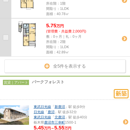
所在階：1階
間取り：1LDK
面積：40.78㎡
5.75
万
円
(管理費・共益費 2,000円)
敷：0ヶ月｜礼：0ヶ月
所在階：2階
間取り：1LDK
面積：42.89㎡
全5件を表示する
パークフォレスト
賃貸｜アパート
東武日光線
「
新鹿沼
」駅 徒歩9分
日光線
「
鹿沼
」駅 徒歩32分
東武日光線
「
北鹿沼
」駅 徒歩40分
栃木県
鹿沼市
三幸町
1500-1
5.45
5.55
万円～
万円