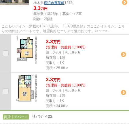
栃木県
鹿沼市
蓬莱町
1373
3.3
万円
築年数：築28年 ｜募集中：
2室
階数：2階建
こだわりポイント満載の1373倶楽部。「1373倶楽部」のここがイチオシ。こち
らの物件はアパートです。眺望良好なエリアで魅力的です。kanuma-
am@masufudo.comからのお問い合わせもお待...
3.3
万
円
(管理費・共益費 1,100円)
敷：0ヶ月｜礼：0ヶ月
所在階：1階
間取り：1K
面積：25.00㎡
3.3
万
円
(管理費・共益費 1,100円)
敷：0ヶ月｜礼：0ヶ月
所在階：2階
間取り：1K
面積：34.00㎡
リバティ22
賃貸｜アパート