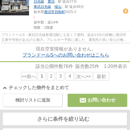
日光線
「
鹿沼
」駅 徒歩27分
東武日光線
「
樅山
」駅 徒歩46分
栃木県
鹿沼市
貝島町
5025-2
-
築年数：築14年
階数：2階建
プランドールS：東武日光線新鹿沼駅にも近くて便利。徒歩13分の距離に鹿沼市
立東中学校があるのも魅力。アレルギー予防に適した、通気性の良い安心の物件
です。健康な体は新鮮な空気を...
現在空室情報がありません。
プランドールSへのお問い合わせはこちら
該当公開件数
76
件 販売数
25
件
1-20
件表示
1
2
3
4
<<前へ
次へ>>
最初
チェックした物件をまとめて
検討リストに追加
お問い合わせ
さらに条件を絞り込む