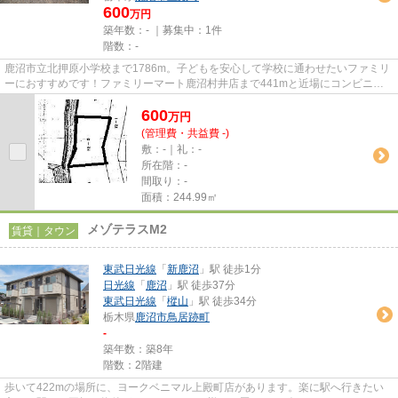
600
万円
築年数：- ｜募集中：
1件
階数：-
鹿沼市立北押原小学校まで1786m。子どもを安心して学校に通わせたいファミリ
ーにおすすめです！ファミリーマート鹿沼村井店まで441mと近場にコンビニが
あるのもポイント！住宅用地なの...
600
万
円
(管理費・共益費 -)
敷：-｜礼：-
所在階：-
間取り：-
面積：244.99㎡
メゾテラスM2
賃貸｜タウン
東武日光線
「
新鹿沼
」駅 徒歩1分
日光線
「
鹿沼
」駅 徒歩37分
東武日光線
「
樅山
」駅 徒歩34分
栃木県
鹿沼市
鳥居跡町
-
築年数：築8年
階数：2階建
歩いて422mの場所に、ヨークベニマル上殿町店があります。楽に駅へ行きたい