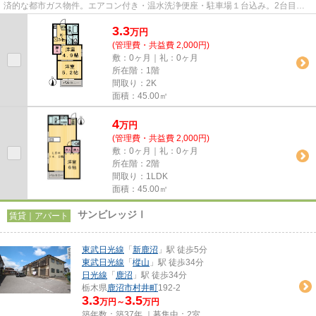
済的な都市ガス物件。エアコン付き・温水洗浄便座・駐車場１台込み。2台目駐
車場は4000円でご利用できま...
3.3
万
円
(管理費・共益費 2,000円)
敷：0ヶ月｜礼：0ヶ月
所在階：1階
間取り：2K
面積：45.00㎡
4
万
円
(管理費・共益費 2,000円)
敷：0ヶ月｜礼：0ヶ月
所在階：2階
間取り：1LDK
面積：45.00㎡
サンビレッジⅠ
賃貸｜アパート
東武日光線
「
新鹿沼
」駅 徒歩5分
東武日光線
「
樅山
」駅 徒歩34分
日光線
「
鹿沼
」駅 徒歩34分
栃木県
鹿沼市
村井町
192-2
3.3
3.5
万円～
万円
築年数：築37年 ｜募集中：
2室