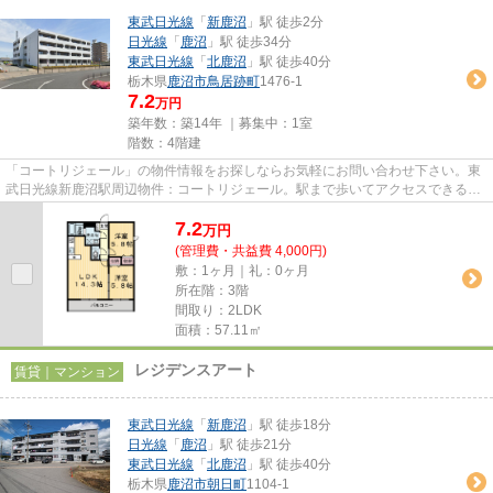
東武日光線
「
新鹿沼
」駅 徒歩2分
日光線
「
鹿沼
」駅 徒歩34分
東武日光線
「
北鹿沼
」駅 徒歩40分
栃木県
鹿沼市
鳥居跡町
1476-1
7.2
万円
築年数：築14年 ｜募集中：
1室
階数：4階建
「コートリジェール」の物件情報をお探しならお気軽にお問い合わせ下さい。東
武日光線新鹿沼駅周辺物件：コートリジェール。駅まで歩いてアクセスできる、
徒歩2分の距離に立地する物件...
7.2
万
円
(管理費・共益費 4,000円)
敷：1ヶ月｜礼：0ヶ月
所在階：3階
間取り：2LDK
面積：57.11㎡
レジデンスアート
賃貸｜マンション
東武日光線
「
新鹿沼
」駅 徒歩18分
日光線
「
鹿沼
」駅 徒歩21分
東武日光線
「
北鹿沼
」駅 徒歩40分
栃木県
鹿沼市
朝日町
1104-1