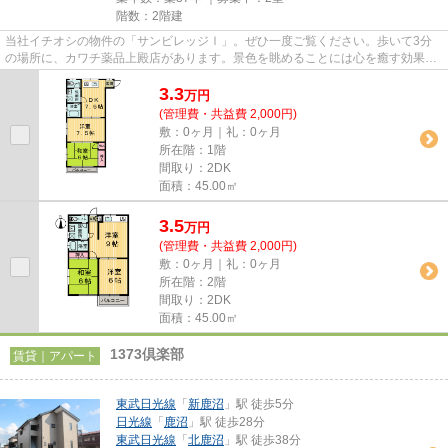
階数：2階建
当社イチオシの物件の「サンビレッジⅠ」。ぜひ一度ご覧ください。歩いて3分
の場所に、カワチ薬品上殿店があります。景色を眺めることには心を癒す効果が
あり、視力低下の恐れも少なく...
3.3
万
円
(管理費・共益費 2,000円)
敷：0ヶ月｜礼：0ヶ月
所在階：1階
間取り：2DK
面積：45.00㎡
3.5
万
円
(管理費・共益費 2,000円)
敷：0ヶ月｜礼：0ヶ月
所在階：2階
間取り：2DK
面積：45.00㎡
1373倶楽部
賃貸｜アパート
東武日光線
「
新鹿沼
」駅 徒歩5分
日光線
「
鹿沼
」駅 徒歩28分
東武日光線
「
北鹿沼
」駅 徒歩38分