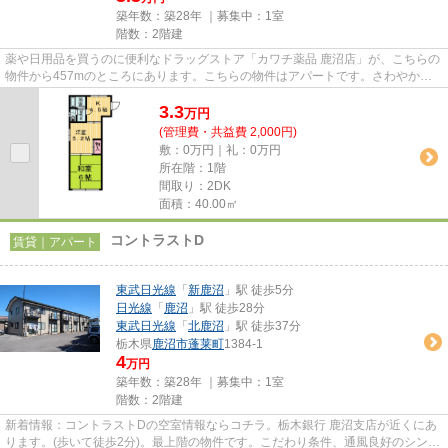
築年数：築28年 ｜募集中：
1室
階数：2階建
薬や日用品を買うのに便利なドラッグストア「カワチ薬品 鹿沼店」が、こちらの
物件から457mのところにあります。こちらの物件はアパートです。さわやかな
朝を迎えることのできる通風良...
3.3
万
円
(管理費・共益費 2,000円)
敷：0万円｜礼：0万円
所在階：1階
間取り：2DK
面積：40.00㎡
コントラストD
賃貸｜アパート
東武日光線
「
新鹿沼
」駅 徒歩5分
日光線
「
鹿沼
」駅 徒歩28分
東武日光線
「
北鹿沼
」駅 徒歩37分
栃木県
鹿沼市
蓬莱町
1384-1
4
万円
築年数：築28年 ｜募集中：
1室
階数：2階建
新着情報：コントラストDの空室情報ならコチラ。栃木銀行 鹿沼支店が近くにあ
ります。(歩いて徒歩2分)。最上階の物件です。こだわり条件、通風良好のシンプ