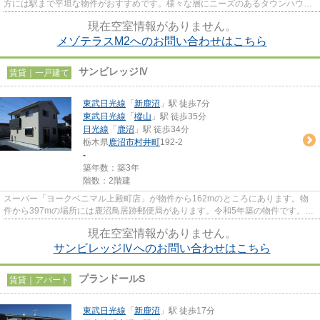
方には駅まで平坦な物件がおすすめです。様々な層にニーズのあるタウンハウス
の物件です。常に新鮮な空気を...
現在空室情報がありません。
メゾテラスM2へのお問い合わせはこちら
サンビレッジⅣ
賃貸｜一戸建て
東武日光線
「
新鹿沼
」駅 徒歩7分
東武日光線
「
樅山
」駅 徒歩35分
日光線
「
鹿沼
」駅 徒歩34分
栃木県
鹿沼市
村井町
192-2
-
築年数：築3年
階数：2階建
スーパー「ヨークベニマル上殿町店」が物件から162mのところにあります。物
件から397mの場所には鹿沼鳥居跡郵便局があります。令和5年築の物件です。良
好な眺望で癒されてみませんか。...
現在空室情報がありません。
サンビレッジⅣへのお問い合わせはこちら
プランドールS
賃貸｜アパート
東武日光線
「
新鹿沼
」駅 徒歩17分