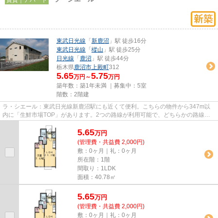
東武日光線
「
新鹿沼
」駅 徒歩16分
東武日光線
「
樅山
」駅 徒歩25分
日光線
「
鹿沼
」駅 徒歩44分
栃木県
鹿沼市
上殿町
312
5.65
5.75
万円～
万円
築年数：築1年未満 ｜募集中：
5室
階数：2階建
ラ・シエール：東武日光線新鹿沼駅にも近くて便利。こちらの物件から347m以
内に「生鮮市場TOP」があります。2つの路線が利用可能で、どちらかの路線に
トラブルがあっても別ルートが使...
5.65
万
円
(管理費・共益費 2,000円)
敷：0ヶ月｜礼：0ヶ月
所在階：1階
間取り：1LDK
面積：40.78㎡
5.65
万
円
(管理費・共益費 2,000円)
敷：0ヶ月｜礼：0ヶ月