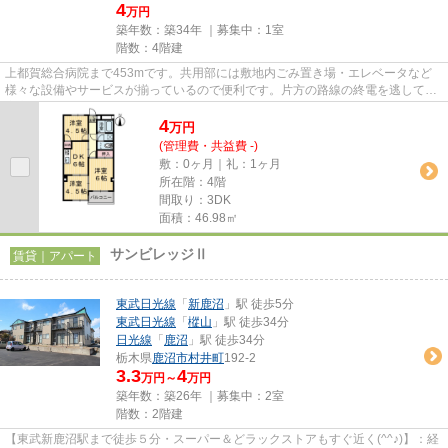
4
万円
築年数：築34年 ｜募集中：
1室
階数：4階建
上都賀総合病院まで453mです。共用部には敷地内ごみ置き場・エレベータなど
様々な設備やサービスが揃っているので便利です。片方の路線の終電を逃しても
安心な2路線利用可物件です。通...
4
万
円
(管理費・共益費 -)
敷：0ヶ月｜礼：1ヶ月
所在階：4階
間取り：3DK
面積：46.98㎡
サンビレッジⅡ
賃貸｜アパート
東武日光線
「
新鹿沼
」駅 徒歩5分
東武日光線
「
樅山
」駅 徒歩34分
日光線
「
鹿沼
」駅 徒歩34分
栃木県
鹿沼市
村井町
192-2
3.3
4
万円～
万円
築年数：築26年 ｜募集中：
2室
階数：2階建
【東武新鹿沼駅まで徒歩５分・スーパー＆どラックストアもすぐ近く(^^♪)】：経