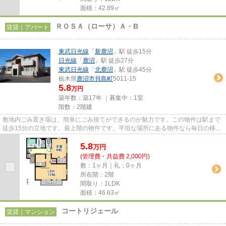
面積：42.89㎡
ＲＯＳＡ（ローサ）Ａ・B
賃貸｜アパート
東武日光線
「
新鹿沼
」駅 徒歩15分
日光線
「
鹿沼
」駅 徒歩27分
東武日光線
「
北鹿沼
」駅 徒歩45分
栃木県
鹿沼市
貝島町
5011-15
5.8
万円
築年数：築17年 ｜募集中：
1室
階数：2階建
敷地内ごみ置き場は、簡単にごみ捨てができるのが魅力です。この物件は駅まで
徒歩15分の立地です。最上階の物件です。平坦な場所にある物件なら毎日の移動
も快適です。東武日光線新鹿...
5.8
万
円
(管理費・共益費 2,000円)
敷：1ヶ月｜礼：0ヶ月
所在階：2階
間取り：1LDK
面積：46.63㎡
コートリジェール
賃貸｜マンション