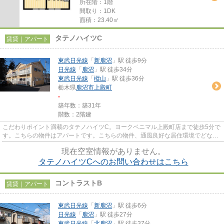
所在階：1階
間取り：1DK
面積：23.40㎡
タテノハイツC
賃貸｜アパート
東武日光線
「
新鹿沼
」駅 徒歩9分
日光線
「
鹿沼
」駅 徒歩34分
東武日光線
「
樅山
」駅 徒歩36分
栃木県
鹿沼市
上殿町
-
築年数：築31年
階数：2階建
こだわりポイント満載のタテノハイツC。ヨークベニマル上殿町店まで徒歩5分で
す。こちらの物件はアパートです。こちらの物件、通風良好な居住環境でどなた
様の健康にも良いおすすめの...
現在空室情報がありません。
タテノハイツCへのお問い合わせはこちら
コントラストB
賃貸｜アパート
東武日光線
「
新鹿沼
」駅 徒歩6分
日光線
「
鹿沼
」駅 徒歩27分
東武日光線
「
北鹿沼
」駅 徒歩37分