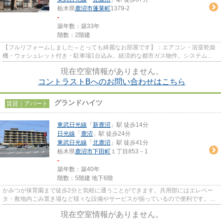
栃木県
鹿沼市
蓬莱町
1379-2
-
築年数：築33年
階数：2階建
【フルリフォームしました⇔とっても綺麗なお部屋です】：エアコン・浴室乾燥
機・ウォシュレット付き・駐車場1台込み。経済的な都市ガス物件。システムキ
ッチン・洗面化粧台は新品です。
現在空室情報がありません。
コントラストBへのお問い合わせはこちら
グランドハイツ
賃貸｜アパート
東武日光線
「
新鹿沼
」駅 徒歩14分
日光線
「
鹿沼
」駅 徒歩24分
東武日光線
「
北鹿沼
」駅 徒歩41分
栃木県
鹿沼市
下田町
１丁目853－1
-
築年数：築40年
階数：5階建 地下6階
かみつが保育園まで徒歩2分と気軽に通うことができます。共用部にはエレベー
タ・敷地内ごみ置き場など様々な設備やサービスが揃っているので便利です。こ
ちらは花火鑑賞ができる物件で...
現在空室情報がありません。