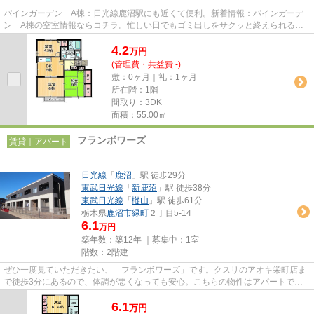
パインガーデン A棟：日光線鹿沼駅にも近くて便利。新着情報：パインガーデ
ン A棟の空室情報ならコチラ。忙しい日でもゴミ出しをサクッと終えられるよ
うに、敷地内にゴミ置き場をつ...
4.2
万
円
(管理費・共益費 -)
敷：0ヶ月｜礼：1ヶ月
所在階：1階
間取り：3DK
面積：55.00㎡
フランボワーズ
賃貸｜アパート
日光線
「
鹿沼
」駅 徒歩29分
東武日光線
「
新鹿沼
」駅 徒歩38分
東武日光線
「
樅山
」駅 徒歩61分
栃木県
鹿沼市
緑町
２丁目5-14
6.1
万円
築年数：築12年 ｜募集中：
1室
階数：2階建
ぜひ一度見ていただきたい、「フランボワーズ」です。クスリのアオキ栄町店ま
で徒歩3分にあるので、体調が悪くなっても安心。こちらの物件はアパートで
す。敷地内ごみ置き場のある物件...
6.1
万
円