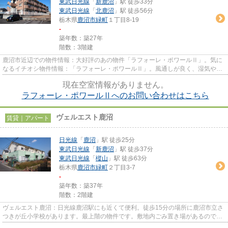
東武日光線
「
新鹿沼
」駅 徒歩33分
東武日光線
「
北鹿沼
」駅 徒歩56分
栃木県
鹿沼市
緑町
１丁目8-19
-
築年数：築27年
階数：3階建
鹿沼市近辺での物件情報：大好評のあの物件「ラフォーレ・ポワールⅡ」。気に
なるイチオシ物件情報：「ラフォーレ・ポワールⅡ」。風通しが良く、湿気やカ
ビの心配が少ないアパートです...
現在空室情報がありません。
ラフォーレ・ポワールⅡへのお問い合わせはこちら
ヴェルエスト鹿沼
賃貸｜アパート
日光線
「
鹿沼
」駅 徒歩25分
東武日光線
「
新鹿沼
」駅 徒歩37分
東武日光線
「
樅山
」駅 徒歩63分
栃木県
鹿沼市
緑町
２丁目3-7
-
築年数：築37年
階数：2階建
ヴェルエスト鹿沼：日光線鹿沼駅にも近くて便利。徒歩15分の場所に鹿沼市立さ
つきが丘小学校があります。最上階の物件です。敷地内ごみ置き場があるので、
忙しくてゴミを出す時間がな...