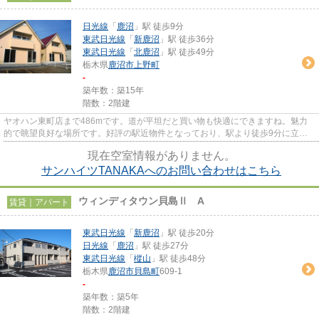
日光線
「
鹿沼
」駅 徒歩9分
東武日光線
「
新鹿沼
」駅 徒歩36分
東武日光線
「
北鹿沼
」駅 徒歩49分
栃木県
鹿沼市
上野町
-
築年数：築15年
階数：2階建
ヤオハン東町店まで486mです。道が平坦だと買い物も快適にできますね。魅力
的で眺望良好な場所です。好評の駅近物件となっており、駅より徒歩9分に立地
しています。不動産のマスダで取...
現在空室情報がありません。
サンハイツTANAKAへのお問い合わせはこちら
ウィンディタウン貝島Ⅱ A
賃貸｜アパート
東武日光線
「
新鹿沼
」駅 徒歩20分
日光線
「
鹿沼
」駅 徒歩27分
東武日光線
「
樅山
」駅 徒歩48分
栃木県
鹿沼市
貝島町
609-1
-
築年数：築5年
階数：2階建