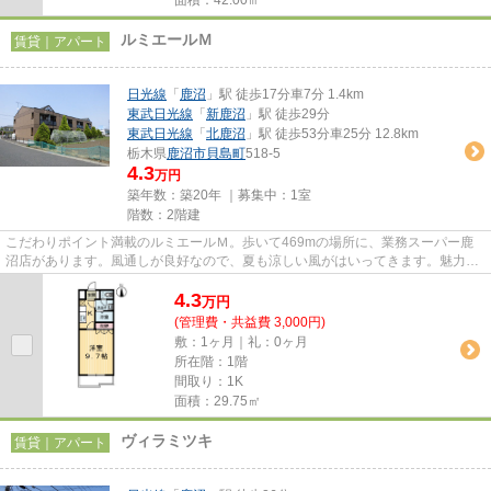
ルミエールＭ
賃貸｜アパート
日光線
「
鹿沼
」駅 徒歩17分車7分 1.4km
東武日光線
「
新鹿沼
」駅 徒歩29分
東武日光線
「
北鹿沼
」駅 徒歩53分車25分 12.8km
栃木県
鹿沼市
貝島町
518-5
4.3
万円
築年数：築20年 ｜募集中：
1室
階数：2階建
こだわりポイント満載のルミエールＭ。歩いて469mの場所に、業務スーパー鹿
沼店があります。風通しが良好なので、夏も涼しい風がはいってきます。魅力的
な眺めが楽しめるエリアの物件...
4.3
万
円
(管理費・共益費 3,000円)
敷：1ヶ月｜礼：0ヶ月
所在階：1階
間取り：1K
面積：29.75㎡
ヴィラミツキ
賃貸｜アパート