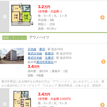
ンションです。平坦な場所にあ...
3.2
万
円
(管理費・共益費 -)
敷：0ヶ月｜礼：1ヶ月
所在階：3階
間取り：2DK
面積：40.00㎡
アワノハイツ
賃貸｜マンション
日光線
「
鹿沼
」駅 徒歩18分
東武日光線
「
新鹿沼
」駅 徒歩30分
東武日光線
「
北鹿沼
」駅 徒歩56分
栃木県
鹿沼市
晃望台
20
3.4
万円
築年数：築52年 ｜募集中：
1室
階数：4階建
鹿沼市周辺にある物件をお求めの方は「アワノハイツ」はいかがでしょうか。家
から徒歩5分にドラッグストア「ウエルシア 鹿沼貝島店」があります。防犯対策
もバッチリなマンションタイ...
3.4
万
円
(管理費・共益費 3,000円)
敷：0ヶ月｜礼：0ヶ月