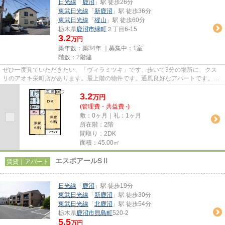
日光線
「
鹿沼
」駅 徒歩26分
東武日光線
「
新鹿沼
」駅 徒歩36分
東武日光線
「
樅山
」駅 徒歩60分
栃木県
鹿沼市
緑町
２丁目6-15
3.2
万円
築年数：築34年 ｜募集中：
1室
階数：2階建
ぜひ一度見ていただきたい、「ヴィラミツキ」です。歩いて3分の場所に、クス
リのアオキ栄町店があります。最上階の物件です。通風良好なアパートです。鹿
沼市で新しい住環境をお探しな...
3.2
万
円
(管理費・共益費 -)
敷：0ヶ月｜礼：1ヶ月
所在階：2階
間取り：2DK
面積：45.00㎡
エスポアールSⅡ
賃貸｜アパート
日光線
「
鹿沼
」駅 徒歩19分
東武日光線
「
新鹿沼
」駅 徒歩30分
東武日光線
「
北鹿沼
」駅 徒歩54分
栃木県
鹿沼市
貝島町
520-2
5.5
万円