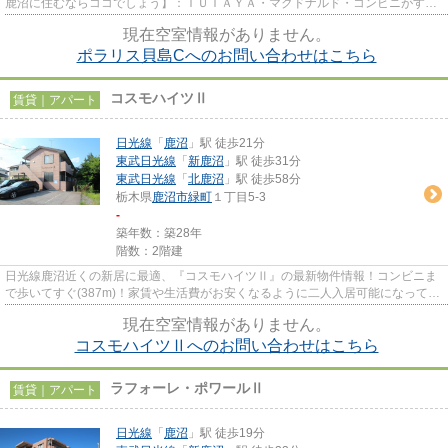
鹿沼に住むならココでしょう】：ＴＵＴＡＹＡ・マクドナルド・コンビニがすぐ
近くの設備充実の物件。スー...
現在空室情報がありません。
ポラリス貝島Cへのお問い合わせはこちら
コスモハイツⅡ
賃貸｜アパート
日光線
「
鹿沼
」駅 徒歩21分
東武日光線
「
新鹿沼
」駅 徒歩31分
東武日光線
「
北鹿沼
」駅 徒歩58分
栃木県
鹿沼市
緑町
１丁目5-3
-
築年数：築28年
階数：2階建
日光線鹿沼近くの新居に最適、『コスモハイツⅡ』の最新物件情報！コンビニま
で歩いてすぐ(387m)！家賃や生活費がお安くなるように二人入居可能になってい
ます！マンションに光ファイバ...
現在空室情報がありません。
コスモハイツⅡへのお問い合わせはこちら
ラフォーレ・ポワールⅡ
賃貸｜アパート
日光線
「
鹿沼
」駅 徒歩19分