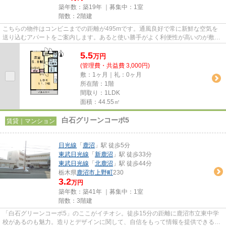
築年数：築19年 ｜募集中：
1室
階数：2階建
こちらの物件はコンビニまでの距離が495mです。通風良好で常に新鮮な空気を
送り込むアパートをご案内します。あると使い勝手がよく利便性が高いのが敷地
内ごみ置き場です。眺望良好で...
5.5
万
円
(管理費・共益費 3,000円)
敷：1ヶ月｜礼：0ヶ月
所在階：1階
間取り：1LDK
面積：44.55㎡
白石グリーンコーポ5
賃貸｜マンション
日光線
「
鹿沼
」駅 徒歩5分
東武日光線
「
新鹿沼
」駅 徒歩33分
東武日光線
「
北鹿沼
」駅 徒歩44分
栃木県
鹿沼市
上野町
230
3.2
万円
築年数：築41年 ｜募集中：
1室
階数：3階建
「白石グリーンコーポ5」のここがイチオシ。徒歩15分の距離に鹿沼市立東中学
校があるのも魅力。造りとデザインに関して、自信をもって情報を提供できるマ