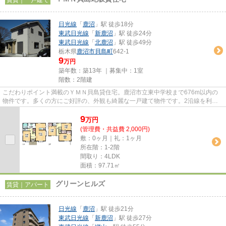
日光線
「
鹿沼
」駅 徒歩18分
東武日光線
「
新鹿沼
」駅 徒歩24分
東武日光線
「
北鹿沼
」駅 徒歩49分
栃木県
鹿沼市
貝島町
642-1
9
万円
築年数：築13年 ｜募集中：
1室
階数：2階建
こだわりポイント満載のＹＭＮ貝島貸住宅。鹿沼市立東中学校まで676m以内の
物件です。多くの方にご好評の、外観も綺麗な一戸建て物件です。2沿線を利用
できる、利便性の高い一戸建てで...
9
万
円
(管理費・共益費 2,000円)
敷：0ヶ月｜礼：1ヶ月
所在階：1-2階
間取り：4LDK
面積：97.71㎡
グリーンヒルズ
賃貸｜アパート
日光線
「
鹿沼
」駅 徒歩21分
東武日光線
「
新鹿沼
」駅 徒歩27分