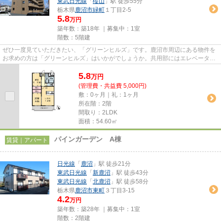
東武日光線
「
樅山
」駅 徒歩55分
栃木県
鹿沼市
緑町
１丁目2-5
5.8
万円
築年数：築18年 ｜募集中：
1室
階数：5階建
ぜひ一度見ていただきたい、「グリーンヒルズ」です。鹿沼市周辺にある物件を
お求めの方は「グリーンヒルズ」はいかがでしょうか。共用部にはエレベータ・
敷地内ごみ置き場など様々な...
5.8
万
円
(管理費・共益費 5,000円)
敷：0ヶ月｜礼：1ヶ月
所在階：2階
間取り：2LDK
面積：54.60㎡
パインガーデン A棟
賃貸｜アパート
日光線
「
鹿沼
」駅 徒歩21分
東武日光線
「
新鹿沼
」駅 徒歩43分
東武日光線
「
北鹿沼
」駅 徒歩58分
栃木県
鹿沼市
東町
３丁目3-15
4.2
万円
築年数：築28年 ｜募集中：
1室
階数：2階建