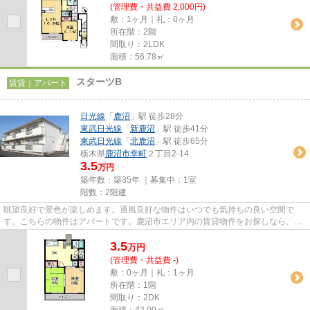
(管理費・共益費 2,000円)
敷：1ヶ月｜礼：0ヶ月
所在階：2階
間取り：2LDK
面積：56.78㎡
スターツB
賃貸｜アパート
日光線
「
鹿沼
」駅 徒歩28分
東武日光線
「
新鹿沼
」駅 徒歩41分
東武日光線
「
北鹿沼
」駅 徒歩65分
栃木県
鹿沼市
幸町
２丁目2-14
3.5
万円
築年数：築35年 ｜募集中：
1室
階数：2階建
眺望良好で景色が楽しめます。通風良好な物件はいつでも気持ちの良い空間で
す。こちらの物件はアパートです。鹿沼市エリア内の賃貸物件をお探しなら、日
光線鹿沼周辺はいかがでしょう...
3.5
万
円
(管理費・共益費 -)
敷：0ヶ月｜礼：1ヶ月
所在階：1階
間取り：2DK
面積：42.00㎡