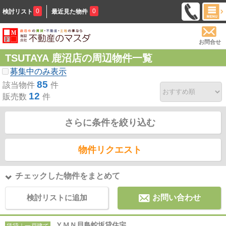
0
0
検討リスト
最近見た物件
お問合せ
TSUTAYA 鹿沼店の周辺物件一覧
募集中のみ表示
85
該当物件
件
12
販売数
件
さらに条件を絞り込む
物件リクエスト
チェックした物件をまとめて
検討リストに追加
お問い合わせ
ＹＭＮ貝島蛇坂貸住宅
賃貸｜一戸建て