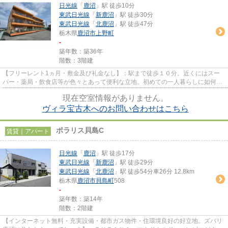
日光線
「
鹿沼
」駅 徒歩10分
東武日光線
「
新鹿沼
」駅 徒歩30分
東武日光線
「
北鹿沼
」駅 徒歩47分
栃木県
鹿沼市
上野町
-
築年数：築36年
階数：3階建
【フリーレント1ヵ月・敷金及び礼金なし】：駅まで徒歩１０分。近くにはスー
パー・薬局・飲食店等が色々とあって便利な立地。初めての一人暮らしに如何で
すか？
現在空室情報がありません。
ヴィラ宝古木へのお問い合わせはこちら
ポラリス貝島C
賃貸｜アパート
日光線
「
鹿沼
」駅 徒歩17分
東武日光線
「
新鹿沼
」駅 徒歩29分
東武日光線
「
北鹿沼
」駅 徒歩54分車26分 12.8km
栃木県
鹿沼市
貝島町
508
-
築年数：築14年
階数：2階建
【インターネット無料・充実設備・都市ガス物件・住環境良好の好立地。ズバリ