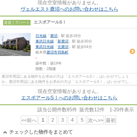
現在空室情報がありません。
ヴェルエスト鹿沼へのお問い合わせはこちら
エスポアールSⅠ
賃貸｜アパート
日光線
「
鹿沼
」駅 徒歩18分
東武日光線
「
新鹿沼
」駅 徒歩30分
東武日光線
「
北鹿沼
」駅 徒歩54分
栃木県
鹿沼市
貝島町
-
築年数：築19年
階数：2階建
鹿沼市周辺にある物件をお求めの方は「エスポアールSⅠ」はいかがでしょう
か。鹿沼市周辺にある物件をお求めの方は「エスポアールSⅠ」はいかがでしょ
うか。眺望良好な物件です。あると...
現在空室情報がありません。
エスポアールSⅠへのお問い合わせはこちら
該当公開件数
85
件 販売数
12
件
1-20
件表示
1
2
3
4
5
<<前へ
次へ>>
最初
チェックした物件をまとめて