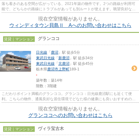
落ち着きのある空間が広がっている、2021年築の物件です。2つの路線が利用可
能で、どちらかの路線にトラブルがあっても別ルートが使えます。眺望良好なア
パートで魅力的です。こちらは...
現在空室情報がありません。
ウィンディタウン貝島Ⅱ Aへのお問い合わせはこちら
グランココ
賃貸｜マンション
日光線
「
鹿沼
」駅 徒歩5分
東武日光線
「
新鹿沼
」駅 徒歩34分
東武日光線
「
北鹿沼
」駅 徒歩45分
栃木県
鹿沼市
上野町
189-1
-
築年数：築14年
階数：3階建
こだわりポイント満載のグランココ。グランココ：日光線鹿沼駅にも近くて便
利。こちらの物件、通風良好な居住環境でどなた様の健康にも良いおすすめのマ
ンションです。防犯対策もバッ...
現在空室情報がありません。
グランココへのお問い合わせはこちら
ヴィラ宝古木
賃貸｜マンション