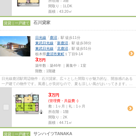
所在階：3階
間取り：1LDK
面積：43.20㎡
石川貸家
賃貸｜一戸建て
日光線
「
鹿沼
」駅 徒歩11分
東武日光線
「
新鹿沼
」駅 徒歩38分
東武日光線
「
北鹿沼
」駅 徒歩51分
栃木県
鹿沼市
東町
１丁目9-14
3
万円
築年数：築46年 ｜募集中：
1室
階数：1階建
日光線鹿沼駅周辺物件：石川貸家。広々とした間取りが魅力的な、開放感のある
一戸建ての物件です。風通しが良好なので、夏も涼しい風がはいってきます。眺
望良好な物件で魅力的です。...
3
万
円
(管理費・共益費 -)
敷：1ヶ月｜礼：1ヶ月
所在階：1階
間取り：2K
面積：44.71㎡
サンハイツTANAKA
賃貸｜一戸建て