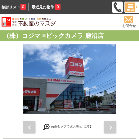
0
0
検討リスト
最近見た物件
お問合せ
（株）コジマ ×ビックカメラ 鹿沼店
前
次
画像タップで拡大表示【
1
/1】