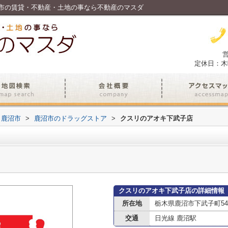
市の賃貸・不動産・土地の事なら不動産のマスダ
営
定休日：木
鹿沼市
>
鹿沼市のドラッグストア
>
クスリのアオキ下武子店
クスリのアオキ下武子店の詳細情報
所在地
栃木県鹿沼市下武子町54-
交通
日光線 鹿沼駅