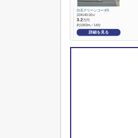
白石グリーンコーポ5
2DK/40.00㎡
3.2
万円
約1063m／14分
詳細を見る