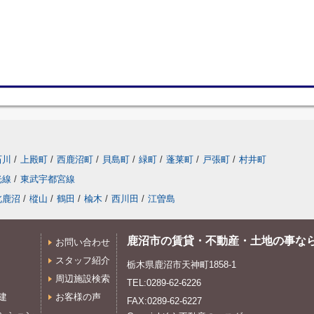
石川
/
上殿町
/
西鹿沼町
/
貝島町
/
緑町
/
蓬莱町
/
戸張町
/
村井町
光線
/
東武宇都宮線
北鹿沼
/
樅山
/
鶴田
/
楡木
/
西川田
/
江曽島
鹿沼市の賃貸・不動産・土地の事な
お問い合わせ
スタッフ紹介
栃木県鹿沼市天神町1858-1
周辺施設検索
TEL:0289-62-6226
建
お客様の声
FAX:0289-62-6227