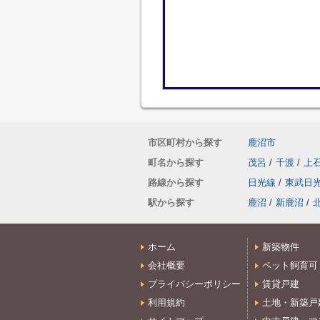
市区町村から探す
鹿沼市
町名から探す
茂呂
/
千渡
/
上
路線から探す
日光線
/
東武日
駅から探す
鹿沼
/
新鹿沼
/
ホーム
新築物件
会社概要
ペット飼育可
プライバシーポリシー
賃貸戸建
利用規約
土地・新築戸