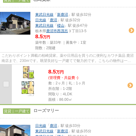
東武日光線
「
新鹿沼
」駅 徒歩32分
日光線
「
鹿沼
」駅 徒歩32分
東武日光線
「
樅山
」駅 徒歩47分
栃木県
鹿沼市
西茂呂
３丁目13-5
8.5
万円
築年数：築33年 ｜募集中：
1室
階数：2階建
こだわりポイント満載の柏崎貸家。薬や日用品を買うのに便利なカワチ薬品 鹿沼
南店まで、230mです。眺望良好な一戸建てで魅力的です。こちらの物件は一戸
建てです。不動産のマスダでは...
8.5
万
円
(管理費・共益費 -)
敷：2ヶ月｜礼：1ヶ月
所在階：1-2階
間取り：4LDK
面積：86.00㎡
ローズマリー
賃貸｜一戸建て
日光線
「
鹿沼
」駅 徒歩33分
東武日光線
「
新鹿沼
」駅 徒歩35分