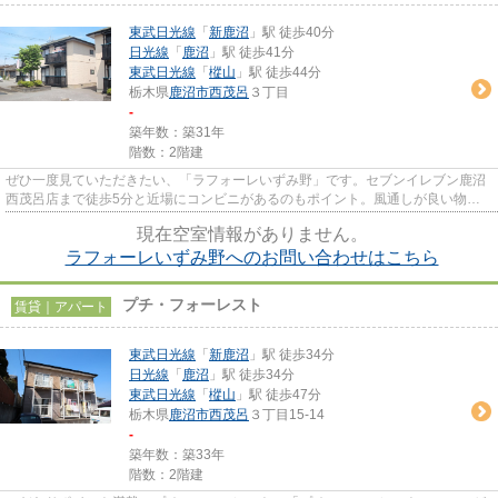
東武日光線
「
新鹿沼
」駅 徒歩40分
日光線
「
鹿沼
」駅 徒歩41分
東武日光線
「
樅山
」駅 徒歩44分
栃木県
鹿沼市
西茂呂
３丁目
-
築年数：築31年
階数：2階建
ぜひ一度見ていただきたい、「ラフォーレいずみ野」です。セブンイレブン鹿沼
西茂呂店まで徒歩5分と近場にコンビニがあるのもポイント。風通しが良い物件
です。眺望良好な物件はこちら...
現在空室情報がありません。
ラフォーレいずみ野へのお問い合わせはこちら
プチ・フォーレスト
賃貸｜アパート
東武日光線
「
新鹿沼
」駅 徒歩34分
日光線
「
鹿沼
」駅 徒歩34分
東武日光線
「
樅山
」駅 徒歩47分
栃木県
鹿沼市
西茂呂
３丁目15-14
-
築年数：築33年
階数：2階建