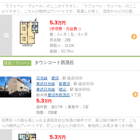
「ラフォーレ・ヴェール」のここがイチオシ。「ラフォーレ・ヴェール」のここ
がイチオシ。こちらの物件はアパートです。風通しが良く、湿気やカビの心配が
少ない物件です。鹿沼市より...
5.3
万
円
(管理費・共益費 -)
敷：1ヶ月｜礼：0ヶ月
所在階：2階
間取り：2LDK
面積：50.78㎡
タウンコート西茂呂
賃貸｜アパート
日光線
「
鹿沼
」駅 徒歩32分
東武日光線
「
新鹿沼
」駅 徒歩32分
東武日光線
「
樅山
」駅 徒歩50分
栃木県
鹿沼市
西茂呂
３丁目
5.3
万円
築年数：築17年 ｜募集中：
1室
階数：2階建
四季折々の風を感じられる通風良好な快適の物件です。最上階の物件です。こち
らの物件はアパートです。忙しいあなたの味方の、敷地内ごみ置き場つきの物件
です。kanuma-am@masufudo.co...
5.3
万
円