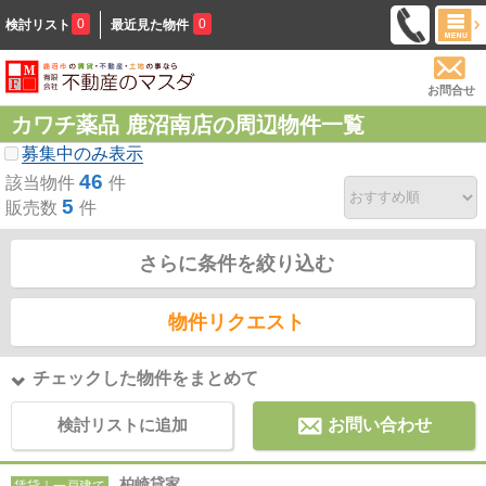
0
0
検討リスト
最近見た物件
お問合せ
カワチ薬品 鹿沼南店の周辺物件一覧
募集中のみ表示
46
該当物件
件
5
販売数
件
さらに条件を絞り込む
物件リクエスト
チェックした物件をまとめて
検討リストに追加
お問い合わせ
柏崎貸家
賃貸｜一戸建て