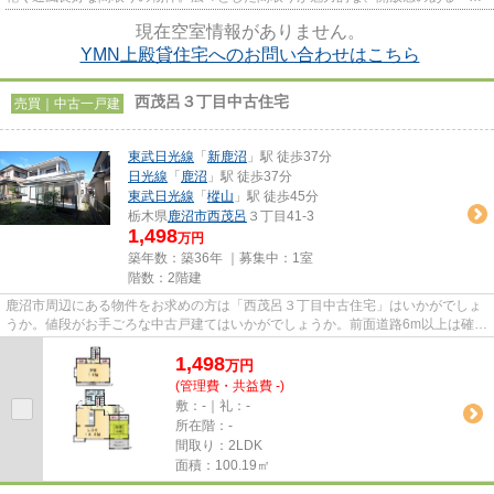
建ての物件です。階数が高く、...
現在空室情報がありません。
YMN上殿貸住宅へのお問い合わせはこちら
西茂呂３丁目中古住宅
売買｜中古一戸建
東武日光線
「
新鹿沼
」駅 徒歩37分
日光線
「
鹿沼
」駅 徒歩37分
東武日光線
「
樅山
」駅 徒歩45分
栃木県
鹿沼市
西茂呂
３丁目41-3
1,498
万円
築年数：築36年 ｜募集中：
1室
階数：2階建
鹿沼市周辺にある物件をお求めの方は「西茂呂３丁目中古住宅」はいかがでしょ
うか。値段がお手ごろな中古戸建てはいかがでしょうか。前面道路6m以上は確保
しているので車の出し入れも...
1,498
万
円
(管理費・共益費 -)
敷：-｜礼：-
所在階：-
間取り：2LDK
面積：100.19㎡