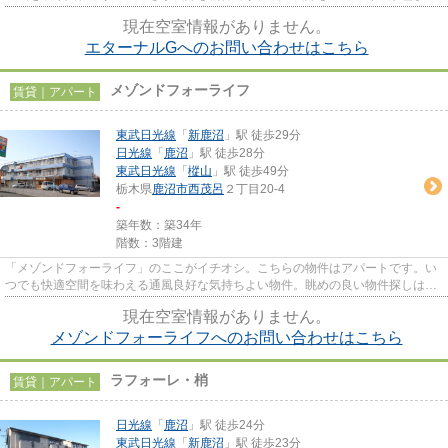
見渡せます。使い勝手のいい...
現在空室情報がありません。
エターナルGへのお問い合わせはこちら
メゾンドフォーライフ
賃貸｜アパート
東武日光線
「
新鹿沼
」駅 徒歩29分
日光線
「
鹿沼
」駅 徒歩28分
東武日光線
「
樅山
」駅 徒歩49分
栃木県
鹿沼市
西茂呂
２丁目20-4
-
築年数：築34年
階数：3階建
「メゾンドフォーライフ」のここがイチオシ。こちらの物件はアパートです。い
つでも快適空間を味わえる通風良好な気持ちよい物件。眺めの良い物件探しは、
こちらの場所はいかがですか...
現在空室情報がありません。
メゾンドフォーライフへのお問い合わせはこちら
ラフォーレ・梢
賃貸｜アパート
日光線
「
鹿沼
」駅 徒歩24分
東武日光線
「
新鹿沼
」駅 徒歩23分