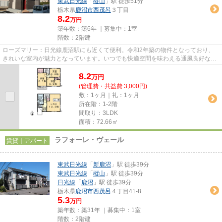
東武日光線
「
樅山
」駅 徒歩51分
栃木県
鹿沼市
西茂呂
３丁目
8.2
万円
築年数：築6年 ｜募集中：
1室
階数：2階建
ローズマリー：日光線鹿沼駅にも近くて便利。令和2年築の物件となっており、
きれいな室内が魅力となっています。いつでも快適空間を味わえる通風良好な気
持ちよい物件。こちらの物件は...
8.2
万
円
(管理費・共益費 3,000円)
敷：1ヶ月｜礼：1ヶ月
所在階：1-2階
間取り：3LDK
面積：72.66㎡
ラフォーレ・ヴェール
賃貸｜アパート
東武日光線
「
新鹿沼
」駅 徒歩39分
東武日光線
「
樅山
」駅 徒歩39分
日光線
「
鹿沼
」駅 徒歩39分
栃木県
鹿沼市
西茂呂
４丁目41-8
5.3
万円
築年数：築31年 ｜募集中：
1室
階数：2階建