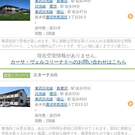
東武日光線
「
新鹿沼
」駅 徒歩34分
日光線
「
鹿沼
」駅 徒歩34分
東武日光線
「
樅山
」駅 徒歩47分
栃木県
鹿沼市
西茂呂
３丁目16-3
-
築年数：築31年
階数：2階建
眺望良好で景色が楽しめます。常に新鮮な空気を取り入れられる通風良好な間取
りのアパート。こちらの物件はアパートです。忙しい朝に遠くまでゴミ捨てに行
かずに済むように、共用部に...
現在空室情報がありません。
カーサ・ヴェルコリーナⅡへのお問い合わせはこちら
エターナルG
賃貸｜アパート
東武日光線
「
新鹿沼
」駅 徒歩33分
日光線
「
鹿沼
」駅 徒歩33分
東武日光線
「
樅山
」駅 徒歩46分
栃木県
鹿沼市
西茂呂
３丁目13-12
-
築年数：築25年
階数：2階建
敷地内ごみ置き場は、あなたの時間を有効に活用させてくれます。室内に新鮮な
空気を取り入れやすい風通しが良好な物件です。眺望良好なので遠くの景色まで