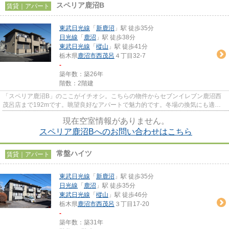
スペリア鹿沼B
賃貸｜アパート
東武日光線
「
新鹿沼
」駅 徒歩35分
日光線
「
鹿沼
」駅 徒歩38分
東武日光線
「
樅山
」駅 徒歩41分
栃木県
鹿沼市
西茂呂
４丁目32-7
-
築年数：築26年
階数：2階建
「スペリア鹿沼B」のここがイチオシ。こちらの物件からセブンイレブン鹿沼西
茂呂店まで192mです。眺望良好なアパートで魅力的です。冬場の換気にも適し
た、風通しの良い湿気が溜まりに...
現在空室情報がありません。
スペリア鹿沼Bへのお問い合わせはこちら
常盤ハイツ
賃貸｜アパート
東武日光線
「
新鹿沼
」駅 徒歩35分
日光線
「
鹿沼
」駅 徒歩35分
東武日光線
「
樅山
」駅 徒歩46分
栃木県
鹿沼市
西茂呂
３丁目17-20
-
築年数：築31年