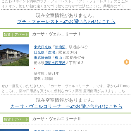
こだわりポイント満載のプチ・フォーレスト。「プチ・フォーレスト」のここが
イチオシ。忙しい朝に遠くまでゴミ捨てに行かずに済むように、共用部にゴミ置
き場が付いています。こちら...
現在空室情報がありません。
プチ・フォーレストへのお問い合わせはこちら
カーサ・ヴェルコリーナⅠ
賃貸｜アパート
東武日光線
「
新鹿沼
」駅 徒歩34分
日光線
「
鹿沼
」駅 徒歩34分
東武日光線
「
樅山
」駅 徒歩47分
栃木県
鹿沼市
西茂呂
３丁目16-3
-
築年数：築31年
階数：2階建
ぜひ一度見ていただきたい、「カーサ・ヴェルコリーナⅠ」です。家から411mの
ところに、薬や日用品を買うのに便利なカワチ薬品 鹿沼南店があります。こちら
の物件はアパートです。空気...
現在空室情報がありません。
カーサ・ヴェルコリーナⅠへのお問い合わせはこちら
カーサ・ヴェルコリーナⅡ
賃貸｜アパート