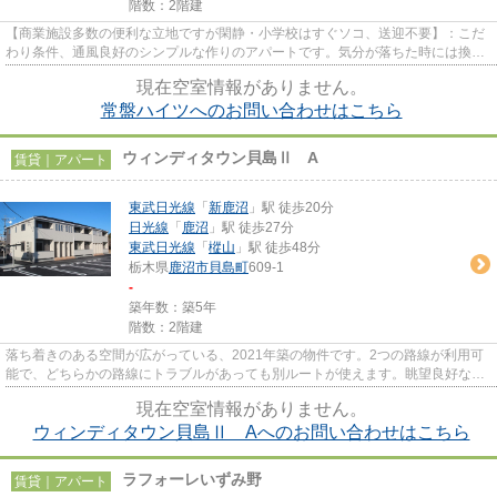
階数：2階建
【商業施設多数の便利な立地ですが閑静・小学校はすぐソコ、送迎不要】：こだ
わり条件、通風良好のシンプルな作りのアパートです。気分が落ちた時には換気
でリフレッシュしましょう。...
現在空室情報がありません。
常盤ハイツへのお問い合わせはこちら
ウィンディタウン貝島Ⅱ A
賃貸｜アパート
東武日光線
「
新鹿沼
」駅 徒歩20分
日光線
「
鹿沼
」駅 徒歩27分
東武日光線
「
樅山
」駅 徒歩48分
栃木県
鹿沼市
貝島町
609-1
-
築年数：築5年
階数：2階建
落ち着きのある空間が広がっている、2021年築の物件です。2つの路線が利用可
能で、どちらかの路線にトラブルがあっても別ルートが使えます。眺望良好なア
パートで魅力的です。こちらは...
現在空室情報がありません。
ウィンディタウン貝島Ⅱ Aへのお問い合わせはこちら
ラフォーレいずみ野
賃貸｜アパート