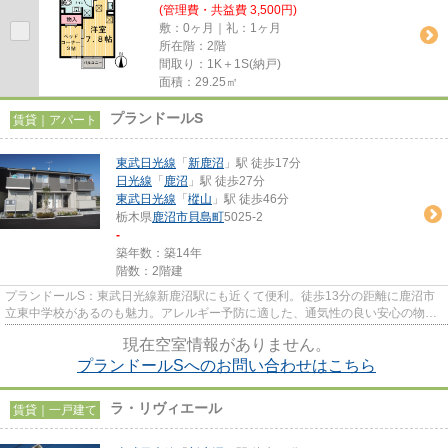
(管理費・共益費 3,500円)
敷：0ヶ月｜礼：1ヶ月
所在階：2階
間取り：1K＋1S(納戸)
面積：29.25㎡
プランドールS
賃貸｜アパート
東武日光線
「
新鹿沼
」駅 徒歩17分
日光線
「
鹿沼
」駅 徒歩27分
東武日光線
「
樅山
」駅 徒歩46分
栃木県
鹿沼市
貝島町
5025-2
-
築年数：築14年
階数：2階建
プランドールS：東武日光線新鹿沼駅にも近くて便利。徒歩13分の距離に鹿沼市
立東中学校があるのも魅力。アレルギー予防に適した、通気性の良い安心の物件
です。健康な体は新鮮な空気を...
現在空室情報がありません。
プランドールSへのお問い合わせはこちら
ラ・リヴィエール
賃貸｜一戸建て