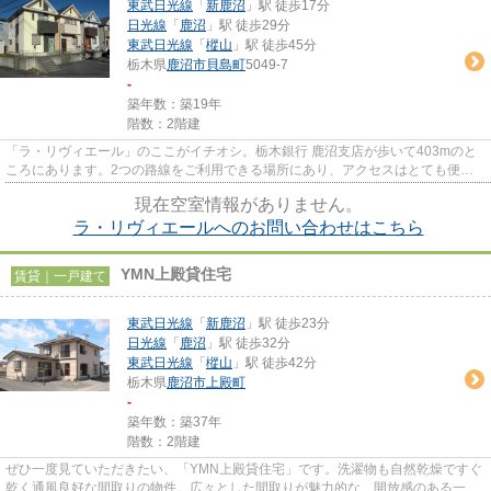
東武日光線
「
新鹿沼
」駅 徒歩17分
日光線
「
鹿沼
」駅 徒歩29分
東武日光線
「
樅山
」駅 徒歩45分
栃木県
鹿沼市
貝島町
5049-7
-
築年数：築19年
階数：2階建
「ラ・リヴィエール」のここがイチオシ。栃木銀行 鹿沼支店が歩いて403mのと
ころにあります。2つの路線をご利用できる場所にあり、アクセスはとても便利
です。混雑した会場に行くスト...
現在空室情報がありません。
ラ・リヴィエールへのお問い合わせはこちら
YMN上殿貸住宅
賃貸｜一戸建て
東武日光線
「
新鹿沼
」駅 徒歩23分
日光線
「
鹿沼
」駅 徒歩32分
東武日光線
「
樅山
」駅 徒歩42分
栃木県
鹿沼市
上殿町
-
築年数：築37年
階数：2階建
ぜひ一度見ていただきたい、「YMN上殿貸住宅」です。洗濯物も自然乾燥ですぐ
乾く通風良好な間取りの物件。広々とした間取りが魅力的な、開放感のある一戸