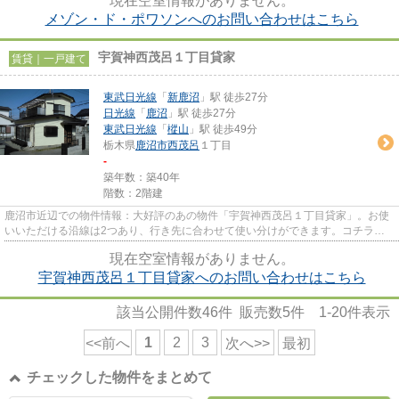
現在空室情報がありません。
メゾン・ド・ポワソンへのお問い合わせはこちら
宇賀神西茂呂１丁目貸家
賃貸｜一戸建て
東武日光線
「
新鹿沼
」駅 徒歩27分
日光線
「
鹿沼
」駅 徒歩27分
東武日光線
「
樅山
」駅 徒歩49分
栃木県
鹿沼市
西茂呂
１丁目
-
築年数：築40年
階数：2階建
鹿沼市近辺での物件情報：大好評のあの物件「宇賀神西茂呂１丁目貸家」。お使
いいただける沿線は2つあり、行き先に合わせて使い分けができます。コチラの
戸建て物件は周辺環境も良く、...
現在空室情報がありません。
宇賀神西茂呂１丁目貸家へのお問い合わせはこちら
該当公開件数
46
件 販売数
5
件
1-20
件表示
1
2
3
<<前へ
次へ>>
最初
チェックした物件をまとめて