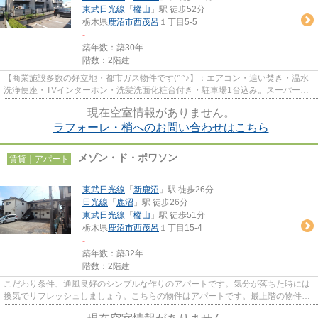
東武日光線
「
樅山
」駅 徒歩52分
栃木県
鹿沼市
西茂呂
１丁目5-5
-
築年数：築30年
階数：2階建
【商業施設多数の好立地・都市ガス物件です(^^♪】：エアコン・追い焚き・温水
洗浄便座・TVインターホン・洗髪洗面化粧台付き・駐車場1台込み。スーパー・
飲食店・コンビニ等近くには商...
現在空室情報がありません。
ラフォーレ・梢へのお問い合わせはこちら
メゾン・ド・ポワソン
賃貸｜アパート
東武日光線
「
新鹿沼
」駅 徒歩26分
日光線
「
鹿沼
」駅 徒歩26分
東武日光線
「
樅山
」駅 徒歩51分
栃木県
鹿沼市
西茂呂
１丁目15-4
-
築年数：築32年
階数：2階建
こだわり条件、通風良好のシンプルな作りのアパートです。気分が落ちた時には
換気でリフレッシュしましょう。こちらの物件はアパートです。最上階の物件で
す。交通の便が良く、2沿線利...