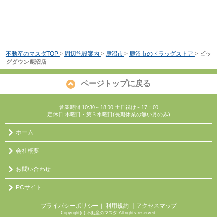
不動産のマスダTOP
>
周辺施設案内
>
鹿沼市
>
鹿沼市のドラッグストア
>
ビッ
グダウン鹿沼店
ページトップに戻る
営業時間:10:30～18:00 土日祝は～17：00
定休日:木曜日・第３水曜日(長期休業の無い月のみ)
ホーム
会社概要
お問い合わせ
PCサイト
プライバシーポリシー
利用規約
｜アクセスマップ
｜
Copyright(c) 不動産のマスダ All rights reserved.