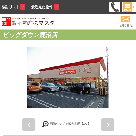
0
0
検討リスト
最近見た物件
お問合せ
ビッグダウン鹿沼店
前
次
画像タップで拡大表示【
1
/1】