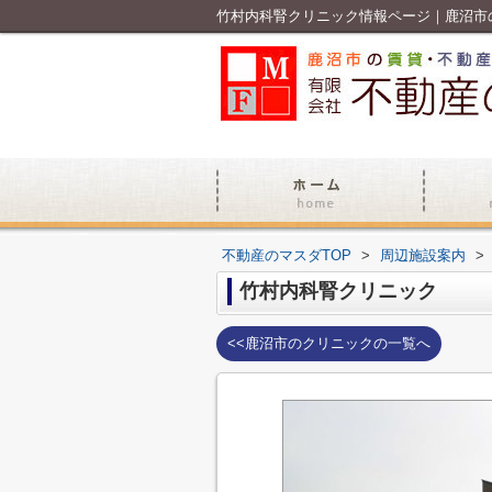
竹村内科腎クリニック情報ページ｜鹿沼市
不動産のマスダTOP
>
周辺施設案内
>
竹村内科腎クリニック
<<鹿沼市のクリニックの一覧へ