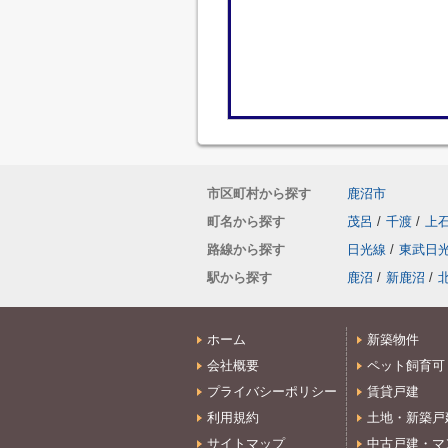
市区町村から探す
鹿沼市
町名から探す
茂呂
/
千渡
/
上
路線から探す
日光線
/
東武日
駅から探す
鹿沼
/
新鹿沼
/
ホーム
新築物件
会社概要
ペット飼育可
プライバシーポリシー
賃貸戸建
利用規約
土地・新築戸
サイトマップ
中古戸建・マ