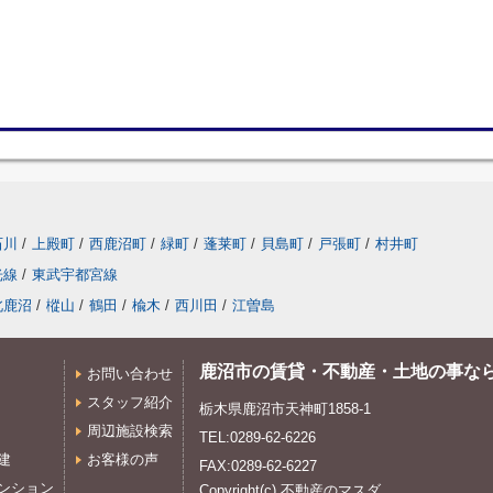
石川
/
上殿町
/
西鹿沼町
/
緑町
/
蓬莱町
/
貝島町
/
戸張町
/
村井町
光線
/
東武宇都宮線
北鹿沼
/
樅山
/
鶴田
/
楡木
/
西川田
/
江曽島
鹿沼市の賃貸・不動産・土地の事な
お問い合わせ
スタッフ紹介
栃木県鹿沼市天神町1858-1
周辺施設検索
TEL:0289-62-6226
建
お客様の声
FAX:0289-62-6227
ンション
Copyright(c) 不動産のマスダ