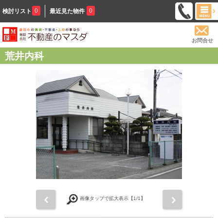
0
0
検討リスト
最近見た物件
お問合せ
荒井内科
前
次
画像タップで拡大表示【
1
/1】