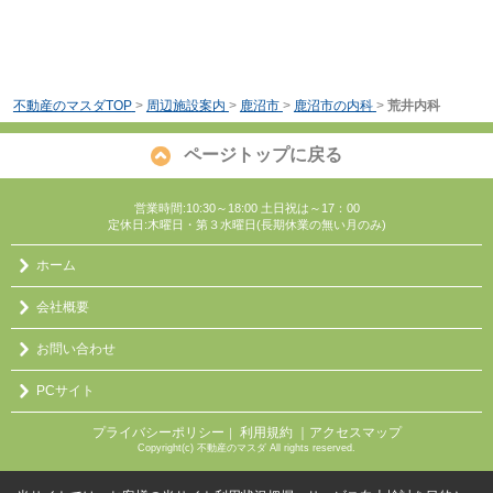
不動産のマスダTOP
>
周辺施設案内
>
鹿沼市
>
鹿沼市の内科
>
荒井内科
ページトップに戻る
営業時間:10:30～18:00 土日祝は～17：00
定休日:木曜日・第３水曜日(長期休業の無い月のみ)
ホーム
会社概要
お問い合わせ
PCサイト
プライバシーポリシー
利用規約
｜アクセスマップ
｜
Copyright(c) 不動産のマスダ All rights reserved.