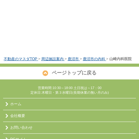
不動産のマスダTOP
>
周辺施設案内
>
鹿沼市
>
鹿沼市の内科
>
山崎内科医院
ページトップに戻る
営業時間:10:30～18:00 土日祝は～17：00
定休日:木曜日・第３水曜日(長期休業の無い月のみ)
ホーム
会社概要
お問い合わせ