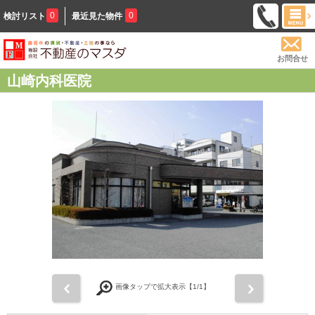
0
0
検討リスト
最近見た物件
お問合せ
山崎内科医院
前
次
画像タップで拡大表示【
1
/1】