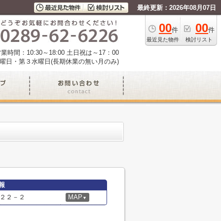
最終更新：2026年08月07日
00
00
件
件
最近見た物件
検討リスト
業時間：10:30～18:00 土日祝は～17：00
曜日・第３水曜日(長期休業の無い月のみ)
報
２２－２
MAP
▼