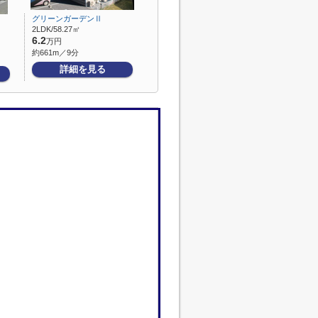
グリーンガーデンⅡ
2LDK/58.27㎡
6.2
万円
約661m／9分
詳細を見る