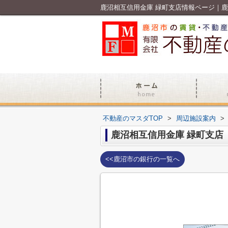
鹿沼相互信用金庫 緑町支店情報ページ｜
不動産のマスダTOP
>
周辺施設案内
>
鹿沼相互信用金庫 緑町支店
<<鹿沼市の銀行の一覧へ