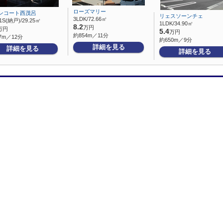
ローズマリー
ンコート西茂呂
リェスソーンチェ
3LDK/72.66㎡
1S(納戸)/29.25㎡
1LDK/34.90㎡
8.2
万円
万円
5.4
万円
約854m／11分
7m／12分
約650m／9分
詳細を見る
詳細を見る
詳細を見る