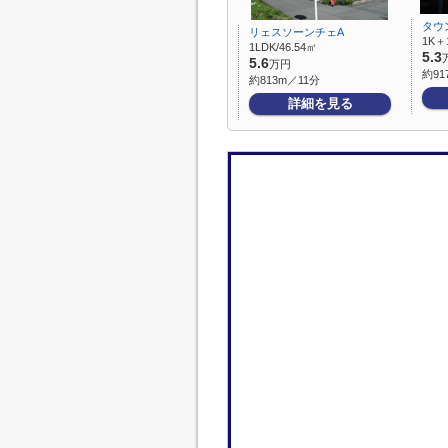
タウ
リェスソーンチェA
1K＋
1LDK/46.54㎡
5.3
5.6
万円
約91
約813m／11分
詳細を見る