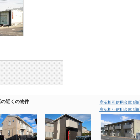
店の近くの物件
鹿沼相互信用金庫 緑
鹿沼相互信用金庫 緑