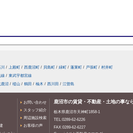
石川
/
上殿町
/
西鹿沼町
/
貝島町
/
緑町
/
蓬莱町
/
戸張町
/
村井町
光線
/
東武宇都宮線
北鹿沼
/
樅山
/
鶴田
/
楡木
/
西川田
/
江曽島
鹿沼市の賃貸・不動産・土地の事な
お問い合わせ
スタッフ紹介
栃木県鹿沼市天神町1858-1
周辺施設検索
TEL:0289-62-6226
建
お客様の声
FAX:0289-62-6227