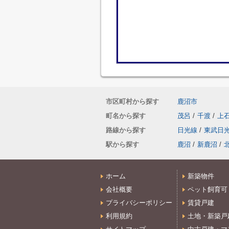
市区町村から探す
鹿沼市
町名から探す
茂呂
/
千渡
/
上
路線から探す
日光線
/
東武日
駅から探す
鹿沼
/
新鹿沼
/
ホーム
新築物件
会社概要
ペット飼育可
プライバシーポリシー
賃貸戸建
利用規約
土地・新築戸