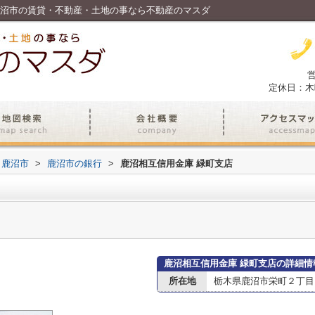
鹿沼市の賃貸・不動産・土地の事なら不動産のマスダ
営
定休日：木
鹿沼市
>
鹿沼市の銀行
>
鹿沼相互信用金庫 緑町支店
鹿沼相互信用金庫 緑町支店の詳細情
所在地
栃木県鹿沼市栄町２丁目