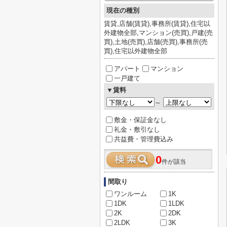
現在の種別
賃貸,店舗(賃貸),事務所(賃貸),住宅以
外建物全部,マンション(売買),戸建(売
買),土地(売買),店舗(売買),事務所(売
買),住宅以外建物全部
アパート
マンション
一戸建て
▼賃料
～
敷金・保証金なし
礼金・敷引なし
共益費・管理費込み
0
件が該当
間取り
ワンルーム
1K
1DK
1LDK
2K
2DK
2LDK
3K