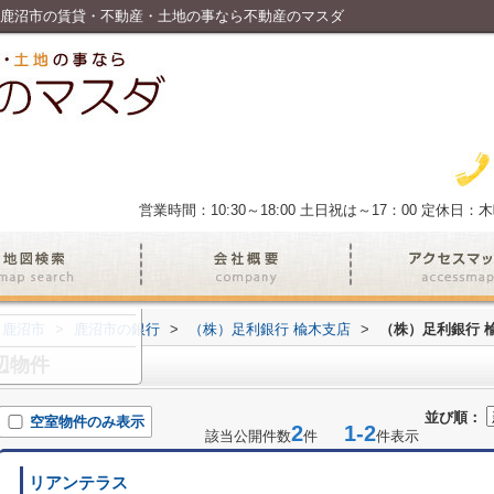
｜鹿沼市の賃貸・不動産・土地の事なら不動産のマスダ
営業時間：10:30～18:00 土日祝は～17：00
定休日：木
鹿沼市
>
鹿沼市の銀行
>
（株）足利銀行 楡木支店
>
（株）足利銀行 
辺物件
並び順：
空室物件のみ表示
2
1-2
該当公開件数
件
件表示
リアンテラス