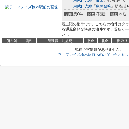
東武日光線
「
樅山
」駅 徒歩43分
東武日光線
「
東武金崎
」駅 徒歩6
築6年
2階建
木造
築年
階数
構造
最上階の物件です。こちらの物件はタウ
る通風良好な快適の物件です。場所が平
い...
所在階
賃料
管理費・共益費
敷金
礼金
間取り
現在空室情報がありません。
ラ フレイズ楡木駅前へのお問い合わせは