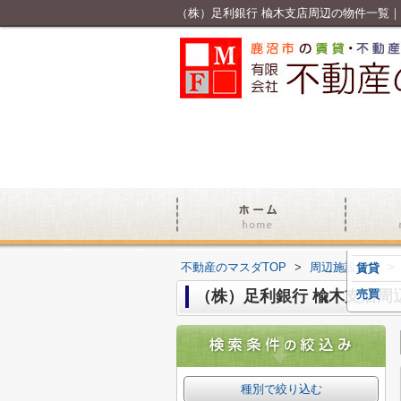
（株）足利銀行 楡木支店周辺の物件一覧
不動産のマスダTOP
>
周辺施設案内
>
賃貸
（株）足利銀行 楡木支店周
売買
種別で絞り込む