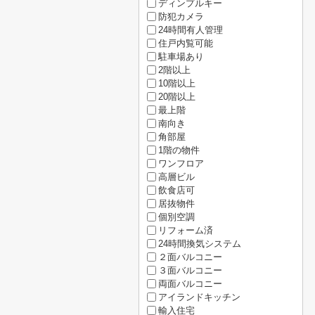
ディンプルキー
防犯カメラ
24時間有人管理
住戸内覧可能
駐車場あり
2階以上
10階以上
20階以上
最上階
南向き
角部屋
1階の物件
ワンフロア
高層ビル
飲食店可
居抜物件
個別空調
リフォーム済
24時間換気システム
２面バルコニー
３面バルコニー
両面バルコニー
アイランドキッチン
輸入住宅