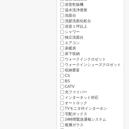
浴室乾燥機
温水洗浄便座
洗面台
洗髪洗面化粧台
浴室１坪以上
シャワー
独立洗面台
エアコン
床暖房
床下収納
ウォークインクロゼット
ウォークインシューズクロゼット
収納豊富
CS
BS
CATV
光ファイバー
インターネット対応
オートロック
TVモニタ付インターホン
宅配ボックス
24時間緊急通報システム
複層ガラス