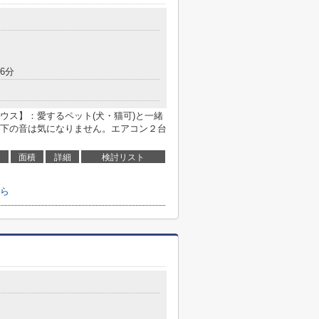
6分
ウス】：愛するペット(犬・猫可)と一緒
下の音は気になりません。エアコン２台
面積
詳細
検討リスト
ら