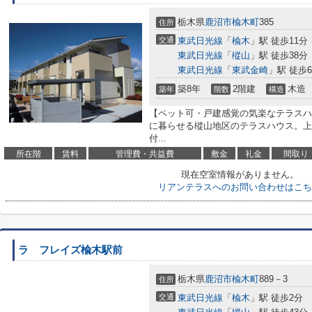
栃木県
鹿沼市
楡木町
385
住所
交通
東武日光線
「
楡木
」駅 徒歩11分
東武日光線
「
樅山
」駅 徒歩38分
東武日光線
「
東武金崎
」駅 徒歩6
築8年
2階建
木造
築年
階数
構造
【ペット可・戸建感覚の気楽なテラスハ
に暮らせる樅山地区のテラスハウス。上
付...
所在階
賃料
管理費・共益費
敷金
礼金
間取り
現在空室情報がありません。
リアンテラスへのお問い合わせはこち
ラ フレイズ楡木駅前
栃木県
鹿沼市
楡木町
889－3
住所
交通
東武日光線
「
楡木
」駅 徒歩2分