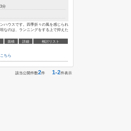
3分
ンハウスです。四季折々の風を感じられ
坦なのは、ランニングをする上で抑えた
面積
詳細
検討リスト
こちら
2
1-2
該当公開件数
件
件表示