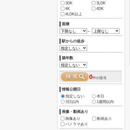
3DK
3LDK
4K
4DK
4LDK以上
面積
～
駅からの徒歩
築年数
0
件が該当
情報公開日
指定しない
本日
3日以内
1週間以内
画像・動画あり
画像あり
動画あり
パノラマあり