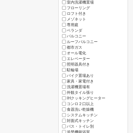
室内洗濯機置場
フローリング
ロフト付き
メゾネット
専用庭
ベランダ
バルコニー
ルーフバルコニー
都市ガス
オール電化
エレベーター
照明器具付き
駐輪場
バイク置場あり
家具・家電付き
洗濯機置場有
外観タイル張り
IHクッキングヒーター
コンロ２口以上
食器洗い乾燥機
システムキッチン
対面式キッチン
バス・トイレ別
追焚機能浴室