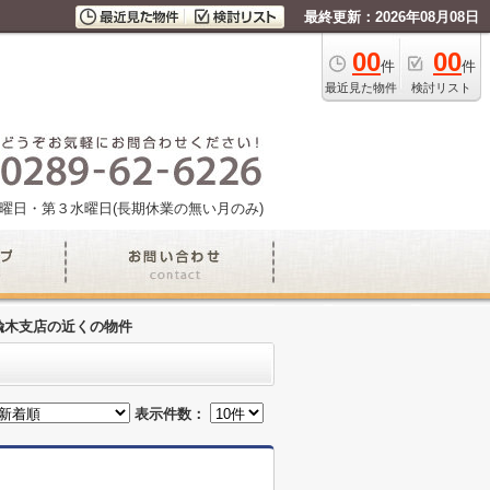
最終更新：2026年08月08日
00
00
件
件
最近見た物件
検討リスト
曜日・第３水曜日(長期休業の無い月のみ)
楡木支店の近くの物件
表示件数：