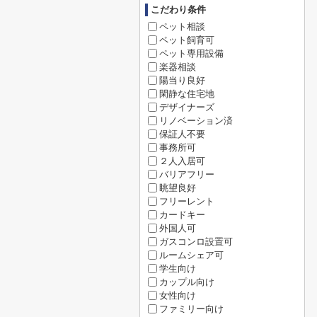
こだわり条件
ペット相談
ペット飼育可
ペット専用設備
楽器相談
陽当り良好
閑静な住宅地
デザイナーズ
リノベーション済
保証人不要
事務所可
２人入居可
バリアフリー
眺望良好
フリーレント
カードキー
外国人可
ガスコンロ設置可
ルームシェア可
学生向け
カップル向け
女性向け
ファミリー向け