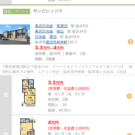
サンビレッジⅡ
賃貸｜アパート
東武日光線
「
新鹿沼
」駅 徒歩5分
東武日光線
「
樅山
」駅 徒歩34分
日光線
「
鹿沼
」駅 徒歩34分
栃木県
鹿沼市
村井町
192-2
3.3
4
万円～
万円
築年数：築26年 ｜募集中：
2室
階数：2階建
【東武新鹿沼駅まで徒歩５分・スーパー＆どラックストアもすぐ近く(^^♪)】：経
済的な都市ガス物件。エアコン付き・温水洗浄便座・駐車場１台込み。2台目駐
車場は4000円でご利用できま...
3.3
万
円
(管理費・共益費 2,000円)
敷：0ヶ月｜礼：0ヶ月
所在階：1階
間取り：2K
面積：45.00㎡
4
万
円
(管理費・共益費 2,000円)
敷：0ヶ月｜礼：0ヶ月