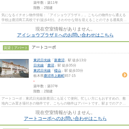
築年数：築11年
階数：2階建
気になるイチオシ物件情報：「アイショウプラザⅡ」。こちらの物件から通える
学校は鹿沼商工高校です(徒歩4分)。さわやかな朝を迎えることのできる通風良好
なタウンハウス。利便性の高...
現在空室情報がありません。
アイショウプラザⅡへのお問い合わせはこちら
アートコーポ
賃貸｜アパート
東武日光線
「
新鹿沼
」駅 徒歩13分
日光線
「
鹿沼
」駅 徒歩35分
東武日光線
「
樅山
」駅 徒歩33分
栃木県
鹿沼市
上殿町
857-15
-
築年数：築37年
階数：2階建
アートコーポ：東武日光線新鹿沼にも近くて便利。忙しい方にもおすすめの、敷
地内ごみ置き場付きの物件です。こちらの物件はアパートです。駅までのアクセ
スが良い、徒歩13分のところ...
現在空室情報がありません。
アートコーポへのお問い合わせはこちら