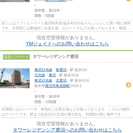
-
築年数：築18年
階数：5階建
近くにはファミリーマート鹿沼村井店(徒歩4分)がありちょっとした買い物に便利
です。共用部には敷地内ごみ置き場・エレベータなどが揃っております。眺望良
好な物件はこちらです。空気...
現在空室情報がありません。
YMジェイドへのお問い合わせはこちら
タワーレジデンシア鹿沼
賃貸｜アパート
東武日光線
「
新鹿沼
」駅 徒歩2分
日光線
「
鹿沼
」駅 徒歩31分
東武日光線
「
北鹿沼
」駅 徒歩41分
栃木県
鹿沼市
鳥居跡町
1418-1
-
築年数：築36年
階数：10階建
共用部にはエレベータ・敷地内ごみ置き場などが揃っております。こちらの物件
はアパートです。駅まで徒歩2分の立地が魅力的な、利便性の高い物件です。場
所が平坦なのは、ランニングを...
現在空室情報がありません。
タワーレジデンシア鹿沼へのお問い合わせはこちら