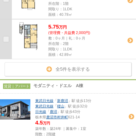
所在階：1階
間取り：1LDK
面積：40.78㎡
5.75
万
円
(管理費・共益費 2,000円)
敷：0ヶ月｜礼：0ヶ月
所在階：2階
間取り：1LDK
面積：42.89㎡
全5件を表示する
モダニティ・ドエル A棟
賃貸｜アパート
東武日光線
「
新鹿沼
」駅 徒歩13分
東武日光線
「
樅山
」駅 徒歩32分
日光線
「
鹿沼
」駅 徒歩43分
栃木県
鹿沼市
村井町
621-14
4.5
万円
築年数：築24年 ｜募集中：
1室
階数：2階建