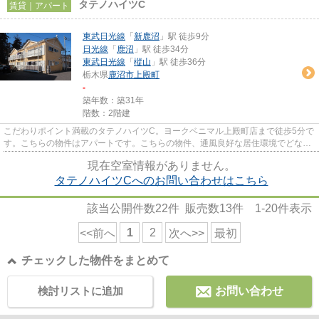
タテノハイツC
賃貸｜アパート
東武日光線
「
新鹿沼
」駅 徒歩9分
日光線
「
鹿沼
」駅 徒歩34分
東武日光線
「
樅山
」駅 徒歩36分
栃木県
鹿沼市
上殿町
-
築年数：築31年
階数：2階建
こだわりポイント満載のタテノハイツC。ヨークベニマル上殿町店まで徒歩5分で
す。こちらの物件はアパートです。こちらの物件、通風良好な居住環境でどなた
様の健康にも良いおすすめの...
現在空室情報がありません。
タテノハイツCへのお問い合わせはこちら
該当公開件数
22
件 販売数
13
件
1-20
件表示
1
2
<<前へ
次へ>>
最初
チェックした物件をまとめて
検討リストに追加
お問い合わせ