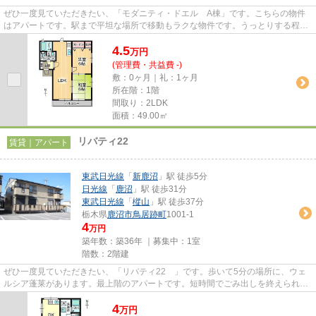
ぜひ一度見ていただきたい、「モダニティ・ドエル A棟」です。こちらの物件
はアパートです。駅まで平坦な場所で移動もラクな物件です。うっとりする程綺
麗な景色を眺められる、誰もが...
4.5
万
円
(管理費・共益費 -)
敷：0ヶ月｜礼：1ヶ月
所在階：1階
間取り：2LDK
面積：49.00㎡
リバティ22
賃貸｜アパート
東武日光線
「
新鹿沼
」駅 徒歩5分
日光線
「
鹿沼
」駅 徒歩31分
東武日光線
「
樅山
」駅 徒歩37分
栃木県
鹿沼市
鳥居跡町
1001-1
4
万円
築年数：築36年 ｜募集中：
1室
階数：2階建
ぜひ一度見ていただきたい、「リバティ22 」です。歩いて5分の場所に、ウェ
ルシア蓬莱があります。最上階のアパートです。短時間でごみ出しを終えられる
ように、敷地内にゴミ置き場を...
4
万
円