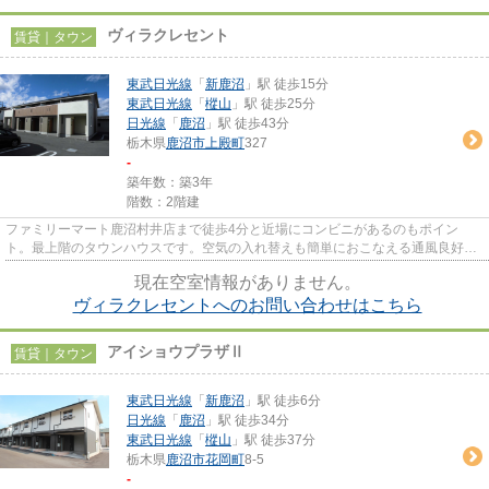
ヴィラクレセント
賃貸｜タウン
東武日光線
「
新鹿沼
」駅 徒歩15分
東武日光線
「
樅山
」駅 徒歩25分
日光線
「
鹿沼
」駅 徒歩43分
栃木県
鹿沼市
上殿町
327
-
築年数：築3年
階数：2階建
ファミリーマート鹿沼村井店まで徒歩4分と近場にコンビニがあるのもポイン
ト。最上階のタウンハウスです。空気の入れ替えも簡単におこなえる通風良好の
タウンハウスです。2つの路線を...
現在空室情報がありません。
ヴィラクレセントへのお問い合わせはこちら
アイショウプラザⅡ
賃貸｜タウン
東武日光線
「
新鹿沼
」駅 徒歩6分
日光線
「
鹿沼
」駅 徒歩34分
東武日光線
「
樅山
」駅 徒歩37分
栃木県
鹿沼市
花岡町
8-5
-