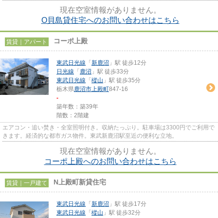
す。戸建てなら、東武日光線新鹿...
現在空室情報がありません。
O貝島貸住宅へのお問い合わせはこちら
コーポ上殿
賃貸｜アパート
東武日光線
「
新鹿沼
」駅 徒歩12分
日光線
「
鹿沼
」駅 徒歩33分
東武日光線
「
樅山
」駅 徒歩35分
栃木県
鹿沼市
上殿町
847-16
-
築年数：築39年
階数：2階建
エアコン・追い焚き・全室照明付き。収納たっぷり。駐車場は3300円でご利用で
きます。経済的な都市ガス物件。東武新鹿沼駅至近の便利な立地。
現在空室情報がありません。
コーポ上殿へのお問い合わせはこちら
N上殿町新貸住宅
賃貸｜一戸建て
東武日光線
「
新鹿沼
」駅 徒歩17分
東武日光線
「
樅山
」駅 徒歩32分