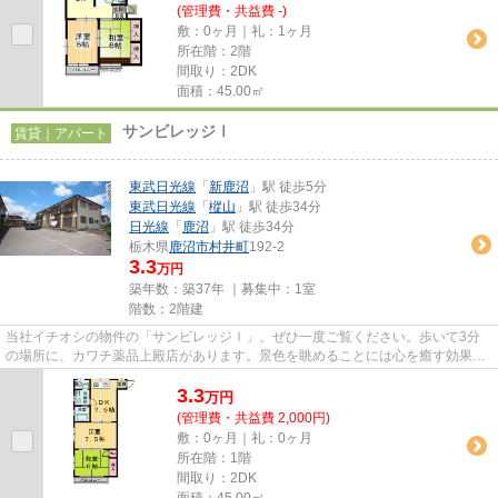
(管理費・共益費 -)
敷：0ヶ月｜礼：1ヶ月
所在階：2階
間取り：2DK
面積：45.00㎡
サンビレッジⅠ
賃貸｜アパート
東武日光線
「
新鹿沼
」駅 徒歩5分
東武日光線
「
樅山
」駅 徒歩34分
日光線
「
鹿沼
」駅 徒歩34分
栃木県
鹿沼市
村井町
192-2
3.3
万円
築年数：築37年 ｜募集中：
1室
階数：2階建
当社イチオシの物件の「サンビレッジⅠ」。ぜひ一度ご覧ください。歩いて3分
の場所に、カワチ薬品上殿店があります。景色を眺めることには心を癒す効果が
あり、視力低下の恐れも少なく...
3.3
万
円
(管理費・共益費 2,000円)
敷：0ヶ月｜礼：0ヶ月
所在階：1階
間取り：2DK
面積：45.00㎡