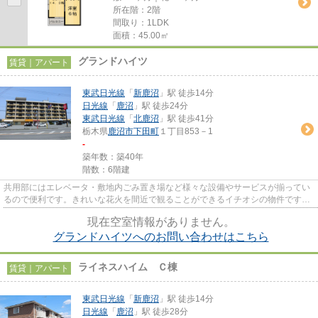
所在階：2階
間取り：1LDK
面積：45.00㎡
グランドハイツ
賃貸｜アパート
東武日光線
「
新鹿沼
」駅 徒歩14分
日光線
「
鹿沼
」駅 徒歩24分
東武日光線
「
北鹿沼
」駅 徒歩41分
栃木県
鹿沼市
下田町
１丁目853－1
-
築年数：築40年
階数：6階建
共用部にはエレベータ・敷地内ごみ置き場など様々な設備やサービスが揃ってい
るので便利です。きれいな花火を間近で観ることができるイチオシの物件です。
この物件は、駅まで徒歩14分...
現在空室情報がありません。
グランドハイツへのお問い合わせはこちら
ライネスハイム Ｃ棟
賃貸｜アパート
東武日光線
「
新鹿沼
」駅 徒歩14分
日光線
「
鹿沼
」駅 徒歩28分