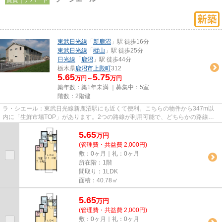
東武日光線
「
新鹿沼
」駅 徒歩16分
東武日光線
「
樅山
」駅 徒歩25分
日光線
「
鹿沼
」駅 徒歩44分
栃木県
鹿沼市
上殿町
312
5.65
5.75
万円～
万円
築年数：築1年未満 ｜募集中：
5室
階数：2階建
ラ・シエール：東武日光線新鹿沼駅にも近くて便利。こちらの物件から347m以
内に「生鮮市場TOP」があります。2つの路線が利用可能で、どちらかの路線に
トラブルがあっても別ルートが使...
5.65
万
円
(管理費・共益費 2,000円)
敷：0ヶ月｜礼：0ヶ月
所在階：1階
間取り：1LDK
面積：40.78㎡
5.65
万
円
(管理費・共益費 2,000円)
敷：0ヶ月｜礼：0ヶ月