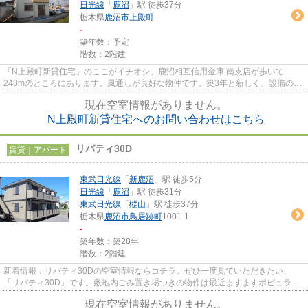
日光線
「
鹿沼
」駅 徒歩37分
栃木県
鹿沼市
上殿町
-
築年数：予定
階数：2階建
「N上殿町新貸住宅」のここがイチオシ。鹿沼相互信用金庫 南支店が歩いて
248mのところにあります。風通しが良好な物件です。築3年と新しく、設備の面
でも充実。鹿沼市で満足の出来る戸...
現在空室情報がありません。
N上殿町新貸住宅へのお問い合わせはこちら
リバティ30D
賃貸｜アパート
東武日光線
「
新鹿沼
」駅 徒歩5分
日光線
「
鹿沼
」駅 徒歩31分
東武日光線
「
樅山
」駅 徒歩37分
栃木県
鹿沼市
鳥居跡町
1001-1
-
築年数：築28年
階数：2階建
新着情報：リバティ30Dの空室情報ならコチラ。ぜひ一度見ていただきたい、
「リバティ30D」です。敷地内ごみ置き場つきの物件は最近ますますポピュラー
になってきています。通風良好で...
現在空室情報がありません。