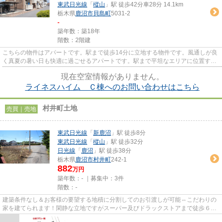
東武日光線
「
樅山
」駅 徒歩42分車28分 14.1km
栃木県
鹿沼市
貝島町
5031-2
-
築年数：築18年
階数：2階建
こちらの物件はアパートです。駅まで徒歩14分に立地する物件です。風通しが良
く真夏の暑い日も快適に過ごせるアパートです。駅まで平坦なエリアに位置する
物件で気軽に散歩できるのも...
現在空室情報がありません。
ライネスハイム Ｃ棟へのお問い合わせはこちら
村井町土地
売買｜売地
東武日光線
「
新鹿沼
」駅 徒歩8分
東武日光線
「
樅山
」駅 徒歩32分
日光線
「
鹿沼
」駅 徒歩38分
栃木県
鹿沼市
村井町
242-1
882
万円
築年数：- ｜募集中：
3件
階数：-
建築条件なし＆お客様の要望する地積に分割してのお引渡しが可能⇔こだわりの
家を建てられます！閑静な立地ですがスーパー及びドラックストアまで徒歩６
分・東武新鹿沼駅まで徒歩７分。