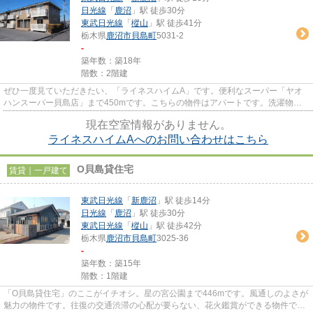
日光線
「
鹿沼
」駅 徒歩30分
東武日光線
「
樅山
」駅 徒歩41分
栃木県
鹿沼市
貝島町
5031-2
-
築年数：築18年
階数：2階建
ぜひ一度見ていただきたい、「ライネスハイムA」です。便利なスーパー「ヤオ
ハンスーパー貝島店」まで450mです。こちらの物件はアパートです。洗濯物も
自然乾燥ですぐ乾く通風良好な間...
現在空室情報がありません。
ライネスハイムAへのお問い合わせはこちら
O貝島貸住宅
賃貸｜一戸建て
東武日光線
「
新鹿沼
」駅 徒歩14分
日光線
「
鹿沼
」駅 徒歩30分
東武日光線
「
樅山
」駅 徒歩42分
栃木県
鹿沼市
貝島町
3025-36
-
築年数：築15年
階数：1階建
「O貝島貸住宅」のここがイチオシ。星の宮公園まで446mです。風通しのよさが
魅力の物件です。往復の交通渋滞の心配が要らない、花火鑑賞ができる物件で