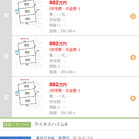
882
万
円
(管理費・共益費 -)
敷：-｜礼：-
所在階：-
間取り：-
面積：291.66㎡
882
万
円
(管理費・共益費 -)
敷：-｜礼：-
所在階：-
間取り：-
面積：291.66㎡
882
万
円
(管理費・共益費 -)
敷：-｜礼：-
所在階：-
間取り：-
面積：291.66㎡
ライネスハイムA
賃貸｜アパート
東武日光線
「
新鹿沼
」駅 徒歩13分