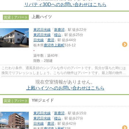
リバティ30Dへのお問い合わせはこちら
上殿ハイツ
賃貸｜アパート
東武日光線
「
新鹿沼
」駅 徒歩22分
東武日光線
「
樅山
」駅 徒歩25分
日光線
「
鹿沼
」駅 徒歩44分
栃木県
鹿沼市
上殿町
516-12
-
築年数：築40年
階数：2階建
こだわり条件、通風良好のシンプルな作りのアパートです。気分が落ちた時には
換気でリフレッシュしましょう。こちらの物件はアパートです。最上階の物件で
す。交通の便が良く、2沿線利...
現在空室情報がありません。
上殿ハイツへのお問い合わせはこちら
YMジェイド
賃貸｜アパート
東武日光線
「
新鹿沼
」駅 徒歩15分
東武日光線
「
樅山
」駅 徒歩27分
日光線
「
鹿沼
」駅 徒歩42分
栃木県
鹿沼市
上殿町
338