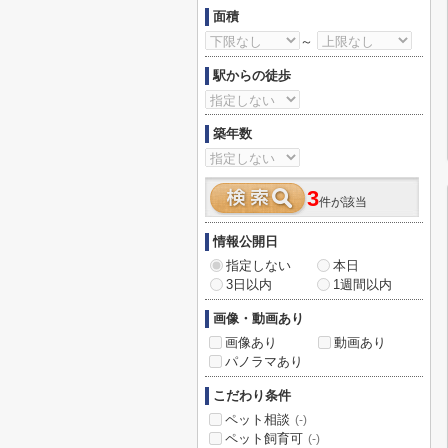
面積
～
駅からの徒歩
築年数
3
件が該当
情報公開日
指定しない
本日
3日以内
1週間以内
画像・動画あり
画像あり
動画あり
パノラマあり
こだわり条件
ペット相談
(-)
ペット飼育可
(-)