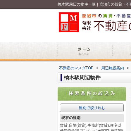
楡木駅周辺の物件一覧｜鹿沼市の賃貸・不
不動産のマスダTOP
>
周辺施設案内
>
楡木駅周辺物件
種別で絞り込む
現在の種別
賃貸,店舗(賃貸),事務所(賃貸),住宅以
外建物全部,マンション(売買),戸建(売