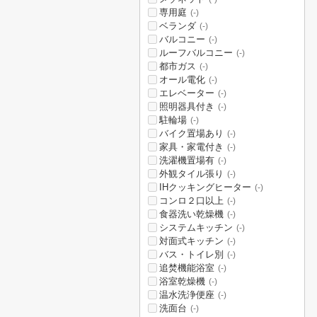
専用庭
(-)
ベランダ
(-)
バルコニー
(-)
ルーフバルコニー
(-)
都市ガス
(-)
オール電化
(-)
エレベーター
(-)
照明器具付き
(-)
駐輪場
(-)
バイク置場あり
(-)
家具・家電付き
(-)
洗濯機置場有
(-)
外観タイル張り
(-)
IHクッキングヒーター
(-)
コンロ２口以上
(-)
食器洗い乾燥機
(-)
システムキッチン
(-)
対面式キッチン
(-)
バス・トイレ別
(-)
追焚機能浴室
(-)
浴室乾燥機
(-)
温水洗浄便座
(-)
洗面台
(-)