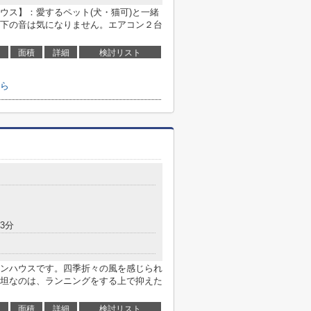
ウス】：愛するペット(犬・猫可)と一緒
下の音は気になりません。エアコン２台
面積
詳細
検討リスト
ら
3分
ンハウスです。四季折々の風を感じられ
坦なのは、ランニングをする上で抑えた
面積
詳細
検討リスト