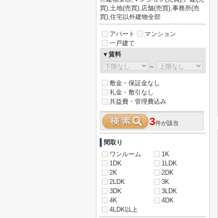
買),土地(売買),店舗(売買),事務所(売
買),住宅以外建物全部
アパート
マンション
一戸建て
▼賃料
～
敷金・保証金なし
礼金・敷引なし
共益費・管理費込み
3
件が該当
間取り
ワンルーム
1K
1DK
1LDK
2K
2DK
2LDK
3K
3DK
3LDK
4K
4DK
4LDK以上