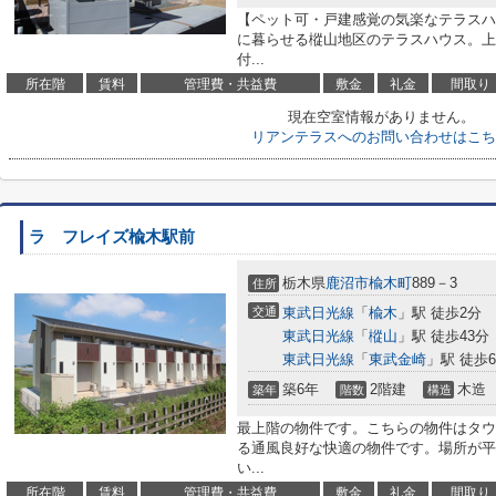
【ペット可・戸建感覚の気楽なテラスハ
に暮らせる樅山地区のテラスハウス。上
付...
所在階
賃料
管理費・共益費
敷金
礼金
間取り
現在空室情報がありません。
リアンテラスへのお問い合わせはこち
ラ フレイズ楡木駅前
栃木県
鹿沼市
楡木町
889－3
住所
交通
東武日光線
「
楡木
」駅 徒歩2分
東武日光線
「
樅山
」駅 徒歩43分
東武日光線
「
東武金崎
」駅 徒歩6
築6年
2階建
木造
築年
階数
構造
最上階の物件です。こちらの物件はタウ
る通風良好な快適の物件です。場所が平
い...
所在階
賃料
管理費・共益費
敷金
礼金
間取り