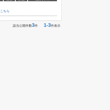
こちら
3
1-3
該当公開件数
件
件表示