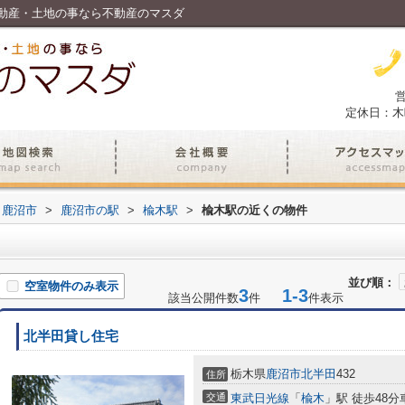
動産・土地の事なら不動産のマスダ
営
定休日：木
鹿沼市
>
鹿沼市の駅
>
楡木駅
>
楡木駅の近くの物件
並び順：
空室物件のみ表示
3
1-3
該当公開件数
件
件表示
北半田貸し住宅
栃木県
鹿沼市
北半田
432
住所
交通
東武日光線
「
楡木
」駅 徒歩48分