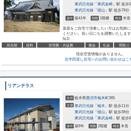
東武日光線
「
東武金崎
」駅 徒歩5
東武日光線
「
樅山
」駅 徒歩79分
築41年
1階建
木造
築年
階数
構造
楽器をご自宅で演奏したい方はお気軽に
ください。良い日にちを調整いたします
5LD...
所在階
賃料
管理費・共益費
敷金
礼金
間取り
現在空室情報がありません。
北半田貸し住宅へのお問い合わせはこ
リアンテラス
栃木県
鹿沼市
楡木町
385
住所
交通
東武日光線
「
楡木
」駅 徒歩11分
東武日光線
「
樅山
」駅 徒歩38分
東武日光線
「
東武金崎
」駅 徒歩6
築8年
2階建
木造
築年
階数
構造