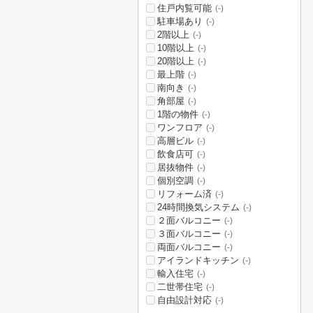
住戸内覧可能
(-)
駐車場あり
(-)
2階以上
(-)
10階以上
(-)
20階以上
(-)
最上階
(-)
南向き
(-)
角部屋
(-)
1階の物件
(-)
ワンフロア
(-)
高層ビル
(-)
飲食店可
(-)
居抜物件
(-)
個別空調
(-)
リフォーム済
(-)
24時間換気システム
(-)
２面バルコニー
(-)
３面バルコニー
(-)
両面バルコニー
(-)
アイランドキッチン
(-)
輸入住宅
(-)
二世帯住宅
(-)
自由設計対応
(-)