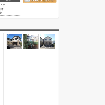
14年
階建
造