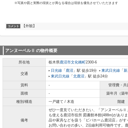
※写真や図と実際の現状とが異なる場合は現状を優先させていただきます
【外観】
コメント
アンヌーベルⅡ
の物件概要
所在地
栃木県
鹿沼市
文化橋町
2300-6
日光線
「
鹿沼
」駅 徒歩19分
東武日光線
「
新
交通
東武日光線
「
北鹿沼
」駅 徒歩24分
賃料
-
管理費・共
面積
-
築年月（築
種別/構造
一戸建て / 木造
階建
ぜひ一度見ていただきたい、「アンヌーベルⅡ
も使える鹿沼市役所 図書館本館(488m)があり
備考
品や家具などを扱う「ビバホーム鹿沼店」がすぐ
お問い合わせの多い、2沿線利用可物件です。