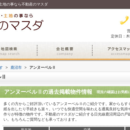
土地の事なら不動産のマスダ
営
定休日：木
す
>
鹿沼市
>
アンヌーベルⅡ
ルⅡ
アンヌーベルⅡ
の過去掲載物件情報
現況の確認はお気軽
多くの方からご好評頂いているアンヌーベルⅡのご紹介です。家からもすぐの
紙を出したり手続きも楽々。いつでも快適空間を味わえる通風良好な気持
作りが特徴の物件です。不動産のマスダがご紹介する日光線鹿沼周辺の戸建てなら
い。もちろんご質問なども承っております。
所在地
交通