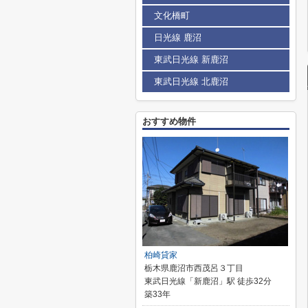
文化橋町
日光線 鹿沼
東武日光線 新鹿沼
東武日光線 北鹿沼
おすすめ物件
柏崎貸家
栃木県鹿沼市西茂呂３丁目
東武日光線「新鹿沼」駅 徒歩32分
築33年