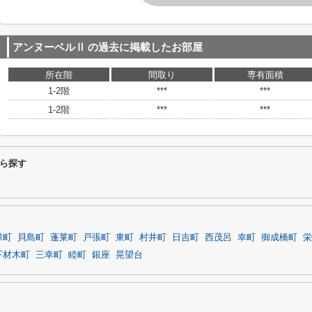
アンヌーベルⅡ
の過去に掲載したお部屋
所在階
間取り
専有面積
1-2階
***
***
1-2階
***
***
ら探す
緑町
貝島町
蓬莱町
戸張町
東町
村井町
日吉町
西茂呂
幸町
御成橋町
栄
下材木町
三幸町
睦町
銀座
晃望台