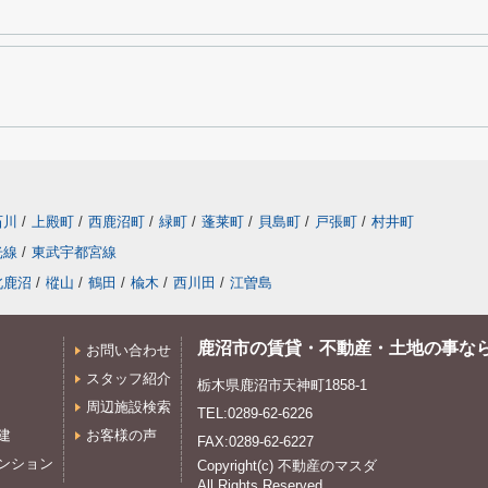
石川
/
上殿町
/
西鹿沼町
/
緑町
/
蓬莱町
/
貝島町
/
戸張町
/
村井町
光線
/
東武宇都宮線
北鹿沼
/
樅山
/
鶴田
/
楡木
/
西川田
/
江曽島
鹿沼市の賃貸・不動産・土地の事な
お問い合わせ
スタッフ紹介
栃木県鹿沼市天神町1858-1
周辺施設検索
TEL:0289-62-6226
建
お客様の声
FAX:0289-62-6227
ンション
Copyright(c) 不動産のマスダ
All Rights Reserved.