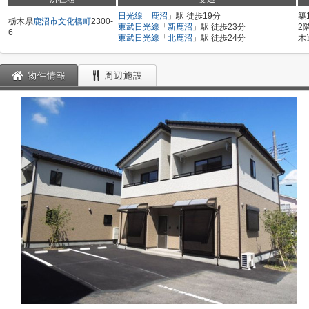
日光線
「
鹿沼
」駅 徒歩19分
築
栃木県
鹿沼市
文化橋町
2300-
東武日光線
「
新鹿沼
」駅 徒歩23分
2
6
東武日光線
「
北鹿沼
」駅 徒歩24分
木
物件情報
周辺施設