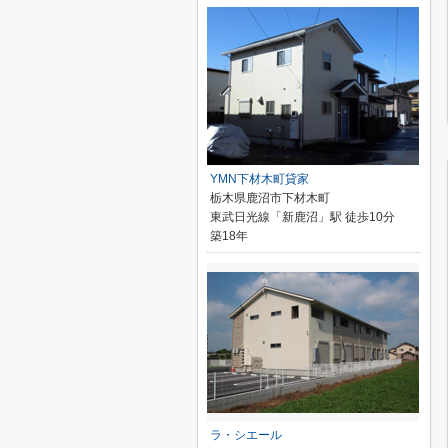
YMN下材木町貸家
栃木県鹿沼市下材木町
東武日光線「新鹿沼」駅 徒歩10分
築18年
ラ・シエール