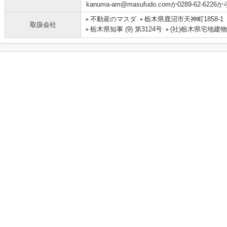
kanuma-am@masufudo.comか0289-62
不動産のマスダ
栃木県鹿沼市天神町1858-1
取扱会社
栃木県知事 (9) 第3124号
(社)栃木県宅地建