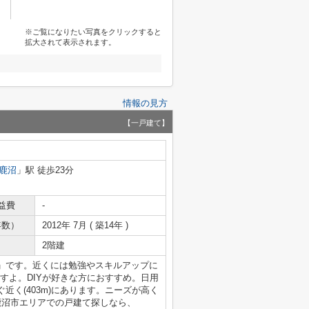
※ご覧になりたい写真をクリックすると
拡大されて表示されます。
情報の見方
【一戸建て】
鹿沼
」駅 徒歩23分
益費
-
年数）
2012年 7月 ( 築14年 )
2階建
」です。近くには勉強やスキルアップに
ますよ。DIYが好きな方におすすめ。日用
近く(403m)にあります。ニーズが高く
鹿沼市エリアでの戸建て探しなら、