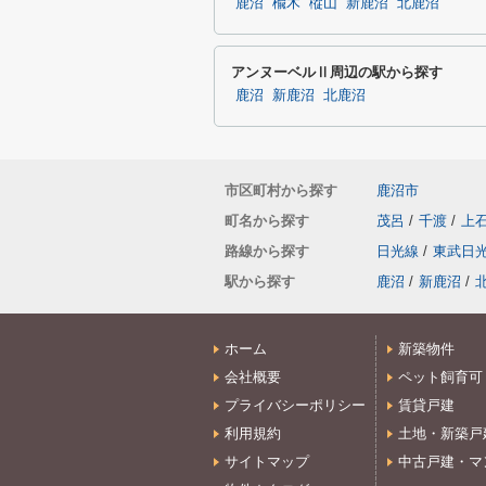
鹿沼
楡木
樅山
新鹿沼
北鹿沼
アンヌーベルⅡ周辺の駅から探す
鹿沼
新鹿沼
北鹿沼
市区町村から探す
鹿沼市
町名から探す
茂呂
/
千渡
/
上
路線から探す
日光線
/
東武日
駅から探す
鹿沼
/
新鹿沼
/
ホーム
新築物件
会社概要
ペット飼育可
プライバシーポリシー
賃貸戸建
利用規約
土地・新築戸
サイトマップ
中古戸建・マ