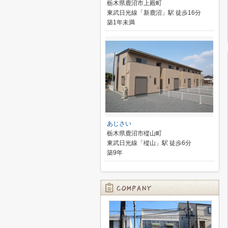
栃木県鹿沼市上殿町
東武日光線「新鹿沼」駅 徒歩16分
築1年未満
あじさい
栃木県鹿沼市樅山町
東武日光線「樅山」駅 徒歩6分
築9年