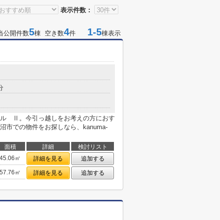
表示件数：
5
4
1-5
当公開件数
棟 空き数
件
棟表示
分
ル Ⅱ。今引っ越しをお考えの方におす
市での物件をお探しなら、kanuma-
面積
詳細
検討リスト
45.06㎡
詳細を見る
追加する
57.76㎡
詳細を見る
追加する