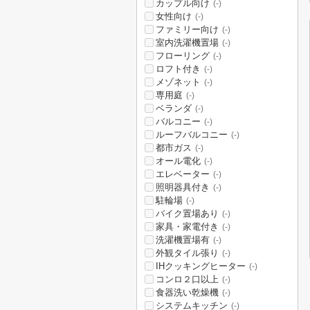
カップル向け
(-)
女性向け
(-)
ファミリー向け
(-)
室内洗濯機置場
(-)
フローリング
(-)
ロフト付き
(-)
メゾネット
(-)
専用庭
(-)
ベランダ
(-)
バルコニー
(-)
ルーフバルコニー
(-)
都市ガス
(-)
オール電化
(-)
エレベーター
(-)
照明器具付き
(-)
駐輪場
(-)
バイク置場あり
(-)
家具・家電付き
(-)
洗濯機置場有
(-)
外観タイル張り
(-)
IHクッキングヒーター
(-)
コンロ２口以上
(-)
食器洗い乾燥機
(-)
システムキッチン
(-)