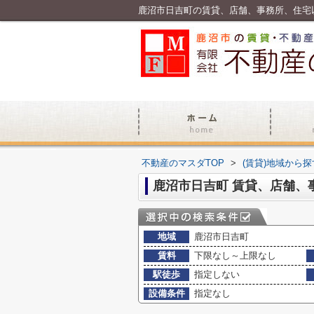
不動産のマスダTOP
>
(賃貸)地域から探
鹿沼市日吉町 賃貸、店舗、
地域
鹿沼市日吉町
賃料
下限なし～上限なし
駅徒歩
指定しない
設備条件
指定なし