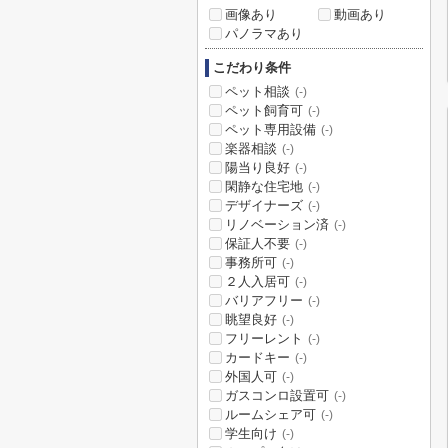
画像あり
動画あり
パノラマあり
こだわり条件
ペット相談
(-)
ペット飼育可
(-)
ペット専用設備
(-)
楽器相談
(-)
陽当り良好
(-)
閑静な住宅地
(-)
デザイナーズ
(-)
リノベーション済
(-)
保証人不要
(-)
事務所可
(-)
２人入居可
(-)
バリアフリー
(-)
眺望良好
(-)
フリーレント
(-)
カードキー
(-)
外国人可
(-)
ガスコンロ設置可
(-)
ルームシェア可
(-)
学生向け
(-)