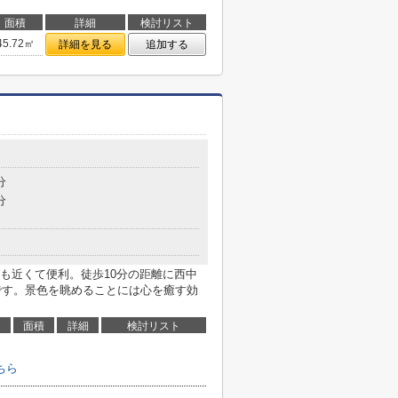
面積
詳細
検討リスト
45.72㎡
詳細を見る
追加する
分
分
も近くて便利。徒歩10分の距離に西中
件です。景色を眺めることには心を癒す効
面積
詳細
検討リスト
ちら