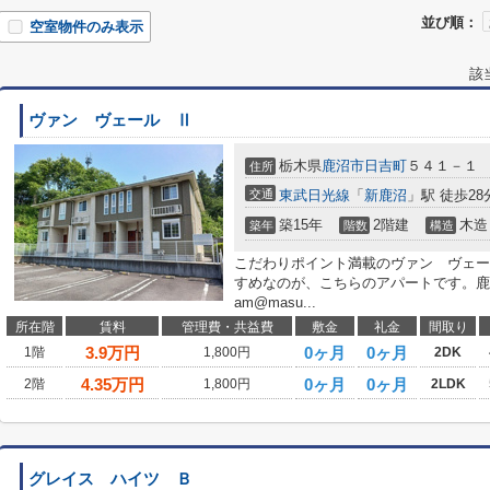
並び順：
空室物件のみ表示
該
ヴァン ヴェール Ⅱ
栃木県
鹿沼市
日吉町
５４１－１
住所
交通
東武日光線
「
新鹿沼
」駅 徒歩28
築15年
2階建
木造
築年
階数
構造
こだわりポイント満載のヴァン ヴェー
すめなのが、こちらのアパートです。鹿沼
am@masu...
所在階
賃料
管理費・共益費
敷金
礼金
間取り
3.9
万円
0ヶ月
0ヶ月
1階
1,800円
2DK
4.35
万円
0ヶ月
0ヶ月
2階
1,800円
2LDK
グレイス ハイツ Ｂ