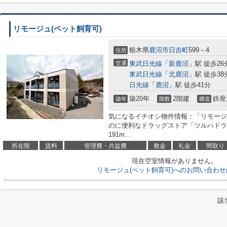
リモージュ(ペット飼育可)
栃木県
鹿沼市
日吉町
599－4
住所
交通
東武日光線
「
新鹿沼
」駅 徒歩26
東武日光線
「
北鹿沼
」駅 徒歩38
日光線
「
鹿沼
」駅 徒歩41分
築20年
2階建
鉄骨
築年
階数
構造
気になるイチオシ物件情報：「リモージ
のに便利なドラッグストア「ツルハドラ
191m...
所在階
賃料
管理費・共益費
敷金
礼金
間取り
現在空室情報がありません。
リモージュ(ペット飼育可)へのお問い合わ
該