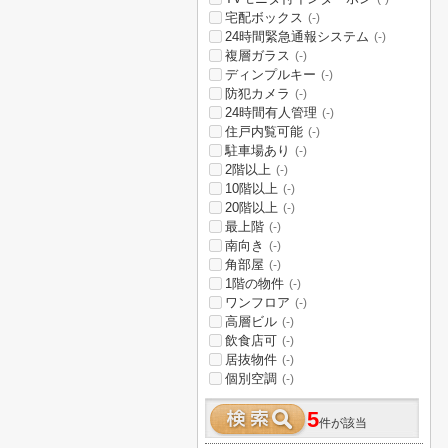
宅配ボックス
(-)
24時間緊急通報システム
(-)
複層ガラス
(-)
ディンプルキー
(-)
防犯カメラ
(-)
24時間有人管理
(-)
住戸内覧可能
(-)
駐車場あり
(-)
2階以上
(-)
10階以上
(-)
20階以上
(-)
最上階
(-)
南向き
(-)
角部屋
(-)
1階の物件
(-)
ワンフロア
(-)
高層ビル
(-)
飲食店可
(-)
居抜物件
(-)
個別空調
(-)
5
件が該当