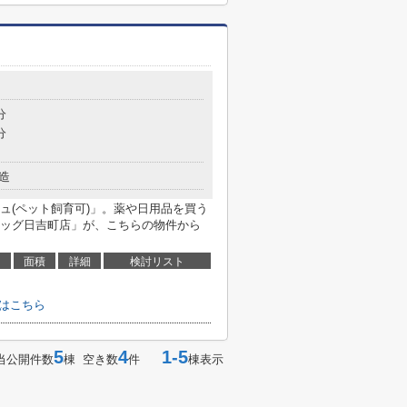
分
分
造
ュ(ペット飼育可)」。薬や日用品を買う
ッグ日吉町店」が、こちらの物件から
面積
詳細
検討リスト
せはこちら
5
4
1-5
当公開件数
棟 空き数
件
棟表示