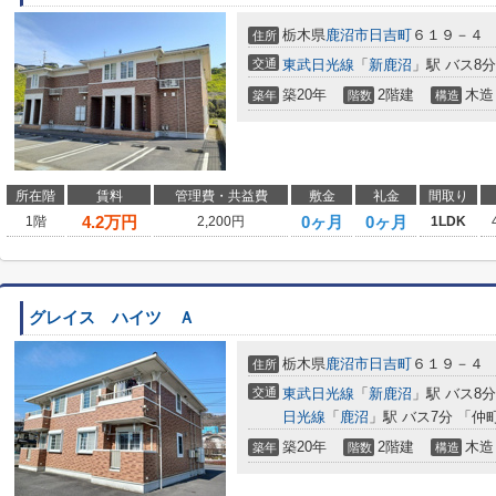
栃木県
鹿沼市
日吉町
６１９－４
住所
交通
東武日光線
「
新鹿沼
」駅 バス8
築20年
2階建
木造
築年
階数
構造
所在階
賃料
管理費・共益費
敷金
礼金
間取り
4.2
万円
0ヶ月
0ヶ月
1階
2,200円
1LDK
グレイス ハイツ Ａ
栃木県
鹿沼市
日吉町
６１９－４
住所
交通
東武日光線
「
新鹿沼
」駅 バス8
日光線
「
鹿沼
」駅 バス7分 「仲
築20年
2階建
木造
築年
階数
構造