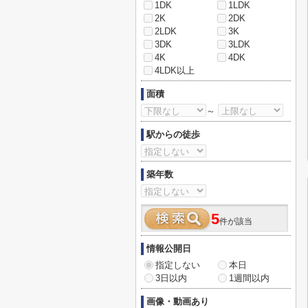
1DK
1LDK
2K
2DK
2LDK
3K
3DK
3LDK
4K
4DK
4LDK以上
面積
～
駅からの徒歩
築年数
5
件が該当
情報公開日
指定しない
本日
3日以内
1週間以内
画像・動画あり