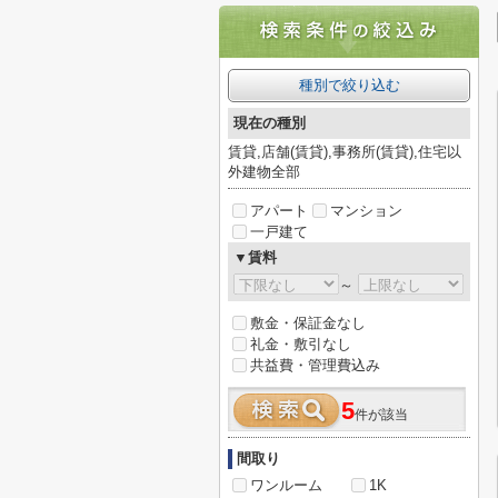
種別で絞り込む
現在の種別
賃貸,店舗(賃貸),事務所(賃貸),住宅以
外建物全部
アパート
マンション
一戸建て
▼賃料
～
敷金・保証金なし
礼金・敷引なし
共益費・管理費込み
5
件が該当
間取り
ワンルーム
1K