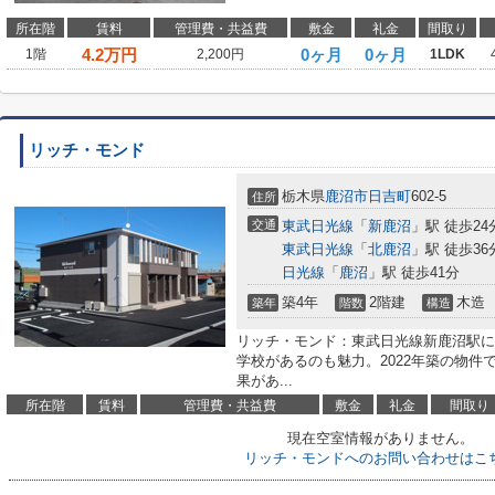
所在階
賃料
管理費・共益費
敷金
礼金
間取り
4.2
万円
0ヶ月
0ヶ月
1階
2,200円
1LDK
リッチ・モンド
栃木県
鹿沼市
日吉町
602-5
住所
交通
東武日光線
「
新鹿沼
」駅 徒歩24
東武日光線
「
北鹿沼
」駅 徒歩36
日光線
「
鹿沼
」駅 徒歩41分
築4年
2階建
木造
築年
階数
構造
リッチ・モンド：東武日光線新鹿沼駅に
学校があるのも魅力。2022年築の物
果があ...
所在階
賃料
管理費・共益費
敷金
礼金
間取り
現在空室情報がありません。
リッチ・モンドへのお問い合わせはこ