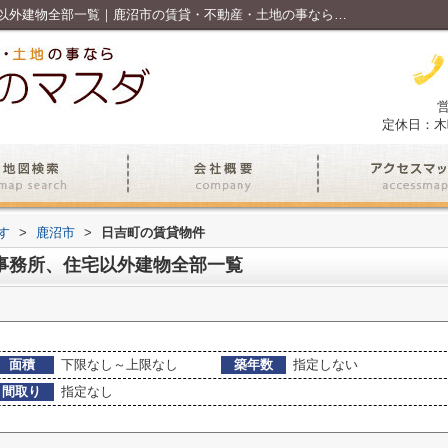
鹿沼市日吉町の賃貸、店舗、事務所、住宅以外建物全部一覧｜鹿沼市の賃貸・不動産・土地の事なら不動産のマスダ
営
定休日：木
す
>
鹿沼市
>
日吉町の賃貸物件
事務所、住宅以外建物全部一覧
面積
下限なし～上限なし
築年数
指定しない
間取り
指定なし