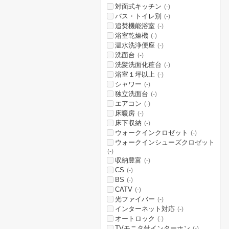
対面式キッチン
(-)
バス・トイレ別
(-)
追焚機能浴室
(-)
浴室乾燥機
(-)
温水洗浄便座
(-)
洗面台
(-)
洗髪洗面化粧台
(-)
浴室１坪以上
(-)
シャワー
(-)
独立洗面台
(-)
エアコン
(-)
床暖房
(-)
床下収納
(-)
ウォークインクロゼット
(-)
ウォークインシューズクロゼット
(-)
収納豊富
(-)
CS
(-)
BS
(-)
CATV
(-)
光ファイバー
(-)
インターネット対応
(-)
オートロック
(-)
TVモニタ付インターホン
(-)