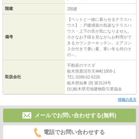
階建
2階建
【ペットと一緒に暮らせるテラスハ
ウス】：戸建感覚の気楽なテラスハ
ウス・上下の音が気になりません。
備考
小さなお子様を見ながらお料理がで
きるカウンターキッチン。エアコン
２台付きで暑い夏、寒い冬も何のそ
の～。
不動産のマスダ
栃木県鹿沼市天神町1858-1
取扱会社
TEL:0289-62-6226
栃木県知事 (9) 第3124号
(社)栃木県宅地建物取引業協会
情報の見方
メールでお問い合わせする(無料)
電話でお問い合わせする