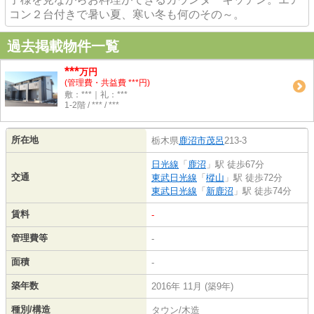
コン２台付きで暑い夏、寒い冬も何のその～。
過去掲載物件一覧
***
万円
(管理費・共益費 ***円)
敷：***｜礼：***
1-2階 / *** / ***
所在地
栃木県
鹿沼市
茂呂
213-3
日光線
「
鹿沼
」駅 徒歩67分
交通
東武日光線
「
樅山
」駅 徒歩72分
東武日光線
「
新鹿沼
」駅 徒歩74分
賃料
-
管理費等
-
面積
-
築年数
2016年 11月 (築9年)
種別/構造
タウン/木造