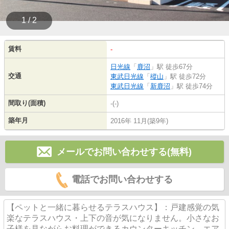
1 / 2
賃料
-
日光線
「
鹿沼
」駅 徒歩67分
交通
東武日光線
「
樅山
」駅 徒歩72分
東武日光線
「
新鹿沼
」駅 徒歩74分
間取り(面積)
-(-)
築年月
2016年 11月(築9年)
メールでお問い合わせする(無料)
電話でお問い合わせする
【ペットと一緒に暮らせるテラスハウス】：戸建感覚の気
楽なテラスハウス・上下の音が気になりません。小さなお
子様を見ながらお料理ができるカウンターキッチン。エア