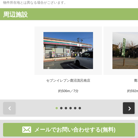
物件所在地とは異なる場合がございます。
周辺施設
セブンイレブン鹿沼茂呂南店
蕎
約506m／7分
約592
前
メールでお問い合わせする(無料)