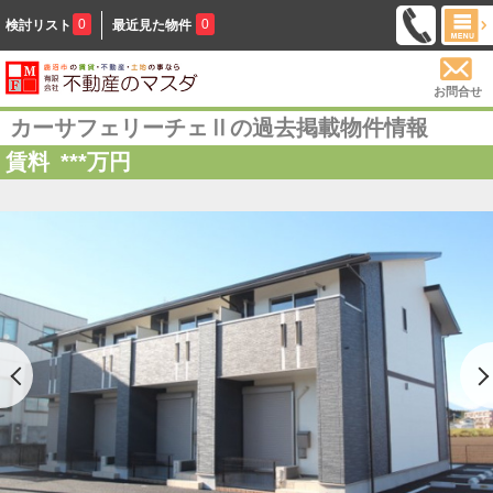
0
0
検討リスト
最近見た物件
お問合せ
カーサフェリーチェⅡの過去掲載物件情報
賃料
***
万円