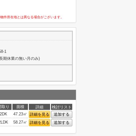
の物件所在地とは異なる場合がございます。
8-1
日(長期休業の無い月のみ)
間取り
面積
詳細
検討リスト
2DK
47.23㎡
詳細を見る
追加する
2LDK
58.27㎡
詳細を見る
追加する