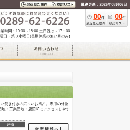
最終更新：2026年08月06日
00
00
件
件
最近見た物件
検討リスト
業時間：10:30～18:00 土日祝は～17：00
曜日・第３水曜日(長期休業の無い月のみ)
追い焚き付きの広～いお風呂。専用の外物
地・工業団地・鹿沼ICにアクセスしやす
建物
空室情報へ