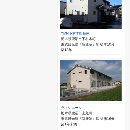
YMN下材木町貸家
栃木県鹿沼市下材木町
東武日光線「新鹿沼」駅 徒歩10分
築18年
ラ・シエール
栃木県鹿沼市上殿町
東武日光線「新鹿沼」駅 徒歩16分
築1年未満