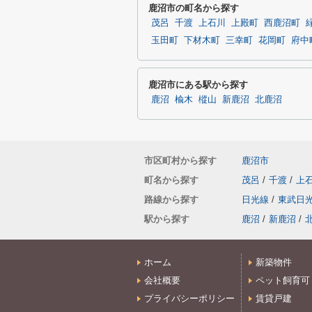
鹿沼市の町名から探す
茂呂
千渡
上石川
上殿町
西鹿沼町
玉田町
下材木町
三幸町
花岡町
府中
鹿沼市にある駅から探す
鹿沼
楡木
樅山
新鹿沼
北鹿沼
市区町村から探す
鹿沼市
町名から探す
茂呂
/
千渡
/
上
路線から探す
日光線
/
東武日
駅から探す
鹿沼
/
新鹿沼
/
ホーム
新築物件
会社概要
ペット飼育可
プライバシーポリシー
賃貸戸建