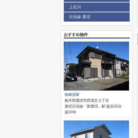
上石川
日光線 鹿沼
おすすめ物件
柏崎貸家
栃木県鹿沼市西茂呂３丁目
東武日光線「新鹿沼」駅 徒歩32分
築33年