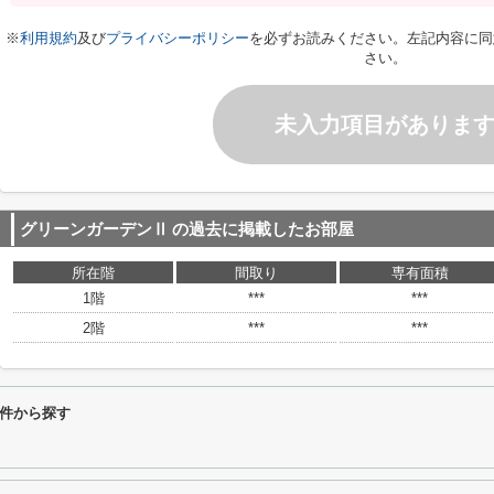
※
利用規約
及び
プライバシーポリシー
を必ずお読みください。左記内容に同
さい。
未入力項目がありま
グリーンガーデンⅡ
の過去に掲載したお部屋
所在階
間取り
専有面積
1階
***
***
2階
***
***
件から探す