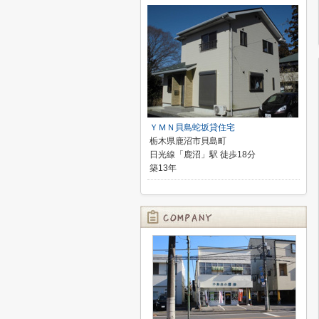
ＹＭＮ貝島蛇坂貸住宅
栃木県鹿沼市貝島町
日光線「鹿沼」駅 徒歩18分
築13年