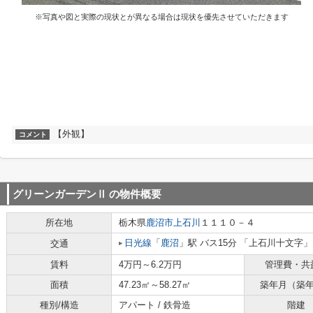
※写真や図と実際の現状とが異なる場合は現状を優先させていただきます
【外観】
コメント
グリーンガーデンⅡ
の物件概要
所在地
栃木県
鹿沼市
上石川
１１１０－４
日光線
「
鹿沼
」駅 バス15分 「上石川十文字」
交通
賃料
4万円～6.2万円
管理費・共
面積
47.23㎡～58.27㎡
築年月（築
種別/構造
アパート / 鉄骨造
階建