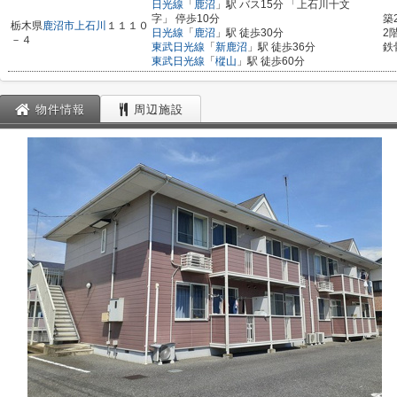
日光線
「
鹿沼
」駅 バス15分 「上石川十文
字」 停歩10分
築
栃木県
鹿沼市
上石川
１１１０
日光線
「
鹿沼
」駅 徒歩30分
2
－４
東武日光線
「
新鹿沼
」駅 徒歩36分
鉄
東武日光線
「
樅山
」駅 徒歩60分
物件情報
周辺施設