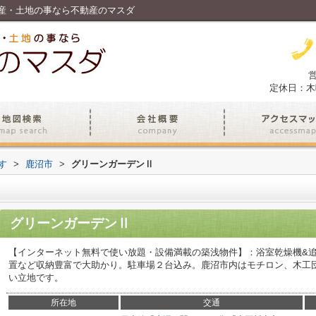
産・土地の事なら不動産のマスダ
営
定休日：木
す
>
鹿沼市
>
グリーンガーデンⅡ
グリーンガーデンⅡ
【インターネット無料で使い放題・設備満載の築浅物件】：浴室乾燥機&
置など収納豊富で大助かり。駐車場２台込み。鹿沼市内はモチロン、木工団
い立地です。
所在地
交通