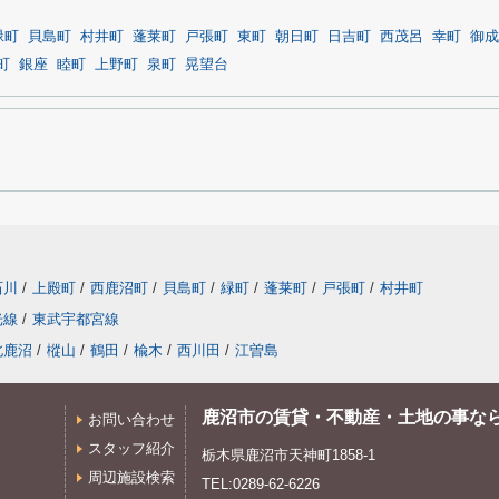
緑町
貝島町
村井町
蓬莱町
戸張町
東町
朝日町
日吉町
西茂呂
幸町
御成
町
銀座
睦町
上野町
泉町
晃望台
石川
/
上殿町
/
西鹿沼町
/
貝島町
/
緑町
/
蓬莱町
/
戸張町
/
村井町
光線
/
東武宇都宮線
北鹿沼
/
樅山
/
鶴田
/
楡木
/
西川田
/
江曽島
鹿沼市の賃貸・不動産・土地の事な
お問い合わせ
スタッフ紹介
栃木県鹿沼市天神町1858-1
周辺施設検索
TEL:0289-62-6226