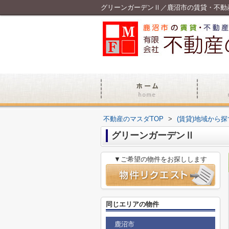
グリーンガーデンⅡ／鹿沼市の賃貸・不動
不動産のマスダTOP
>
(賃貸)地域から探
グリーンガーデンⅡ
▼ご希望の物件をお探しします
同じエリアの物件
鹿沼市