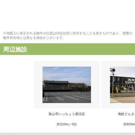
※地図上に表示される物件の位置は付近住所に所在することを表すものであり、実際の
物件所在地とは異なる場合がございます。
周辺施設
海山亭いっちょう鹿沼店
海鮮どんさ
約210m／3分
約833