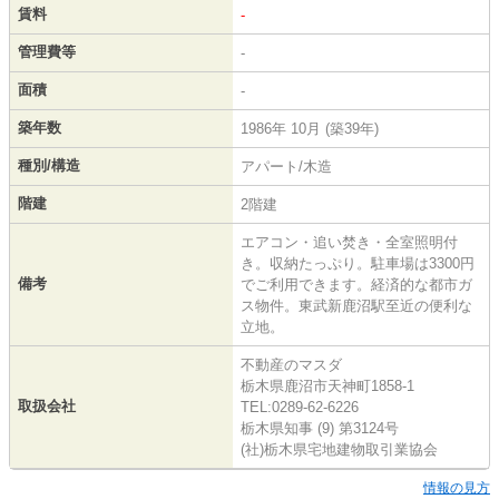
賃料
-
管理費等
-
面積
-
築年数
1986年 10月 (築39年)
種別/構造
アパート/木造
階建
2階建
エアコン・追い焚き・全室照明付
き。収納たっぷり。駐車場は3300円
備考
でご利用できます。経済的な都市ガ
ス物件。東武新鹿沼駅至近の便利な
立地。
不動産のマスダ
栃木県鹿沼市天神町1858-1
取扱会社
TEL:0289-62-6226
栃木県知事 (9) 第3124号
(社)栃木県宅地建物取引業協会
情報の見方