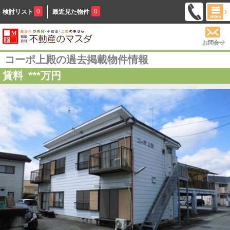
0
0
検討リスト
最近見た物件
お問合せ
コーポ上殿の過去掲載物件情報
賃料
***
万円