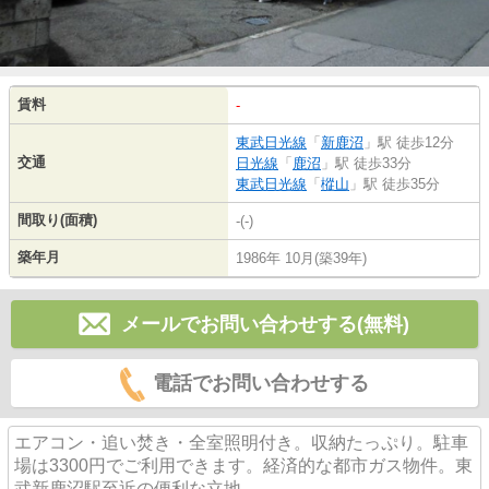
賃料
-
東武日光線
「
新鹿沼
」駅 徒歩12分
交通
日光線
「
鹿沼
」駅 徒歩33分
東武日光線
「
樅山
」駅 徒歩35分
間取り(面積)
-(-)
築年月
1986年 10月(築39年)
メールでお問い合わせする(無料)
電話でお問い合わせする
エアコン・追い焚き・全室照明付き。収納たっぷり。駐車
場は3300円でご利用できます。経済的な都市ガス物件。東
武新鹿沼駅至近の便利な立地。