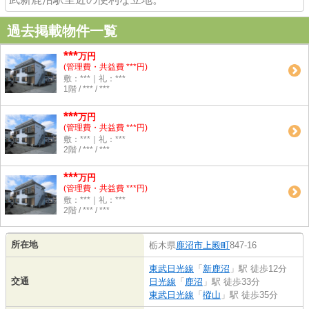
過去掲載物件一覧
***
万円
(管理費・共益費 ***円)
敷：***｜礼：***
1階 / *** / ***
***
万円
(管理費・共益費 ***円)
敷：***｜礼：***
2階 / *** / ***
***
万円
(管理費・共益費 ***円)
敷：***｜礼：***
2階 / *** / ***
所在地
栃木県
鹿沼市
上殿町
847-16
東武日光線
「
新鹿沼
」駅 徒歩12分
交通
日光線
「
鹿沼
」駅 徒歩33分
東武日光線
「
樅山
」駅 徒歩35分