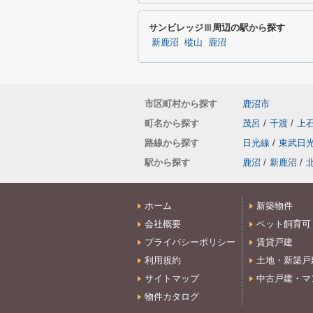
サンビレッジⅢ周辺の駅から探す
新鹿沼
樅山
鹿沼
市区町村から探す
鹿沼市
町名から探す
茂呂
/
千渡
/
上
路線から探す
日光線
/
東武日
駅から探す
鹿沼
/
新鹿沼
/
ホーム
新築物件
会社概要
ペット飼育可
プライバシーポリシー
賃貸戸建
利用規約
土地・新築戸
サイトマップ
中古戸建・マ
物件カタログ