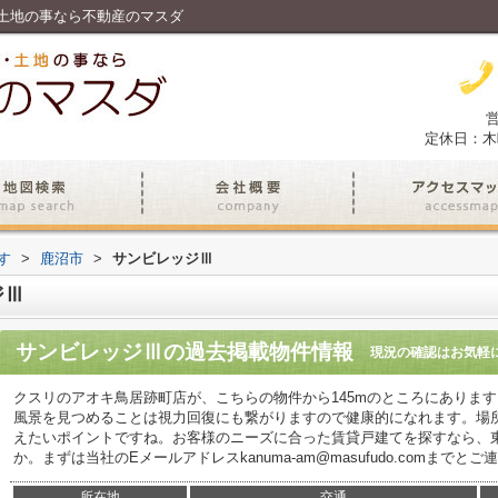
土地の事なら不動産のマスダ
営
定休日：木
す
>
鹿沼市
>
サンビレッジⅢ
ジⅢ
サンビレッジⅢ
の過去掲載物件情報
現況の確認はお気軽
クスリのアオキ鳥居跡町店が、こちらの物件から145mのところにありま
風景を見つめることは視力回復にも繋がりますので健康的になれます。場
えたいポイントですね。お客様のニーズに合った賃貸戸建てを探すなら、
か。まずは当社のEメールアドレスkanuma-am@masufudo.comまでと
所在地
交通