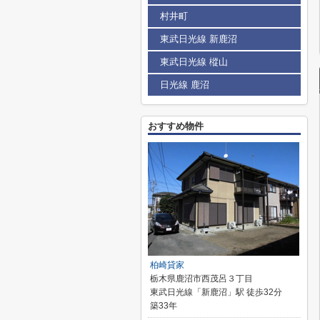
村井町
東武日光線 新鹿沼
東武日光線 樅山
日光線 鹿沼
おすすめ物件
柏崎貸家
栃木県鹿沼市西茂呂３丁目
東武日光線「新鹿沼」駅 徒歩32分
築33年