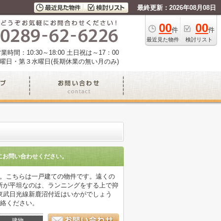
最終更新：2026年08月08日
00
00
件
件
最近見た物件
検討リスト
業時間：10:30～18:00 土日祝は～17：00
曜日・第３水曜日(長期休業の無い月のみ)
にお問い合わせください。
す。こちらは一戸建ての物件です。遠くの
所が平坦なのは、ランニングをする上で抑
東武日光線新鹿沼付近はいかがでしょう
ご連絡ください。
建物