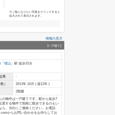
※ご覧になりたい写真をクリックすると
拡大されて表示されます。
情報の見方
【一戸建て】
線
「
樅山
」駅 徒歩31分
益費
-
年数）
2013年 10月 ( 築12年 )
2階建
らの物件は一戸建てです。駅から徒歩7
位置する物件で気軽に散歩できるのもい
なら、当社にご連絡ください。お電話
sufudo.comからお問い合わせをお待ちしてお