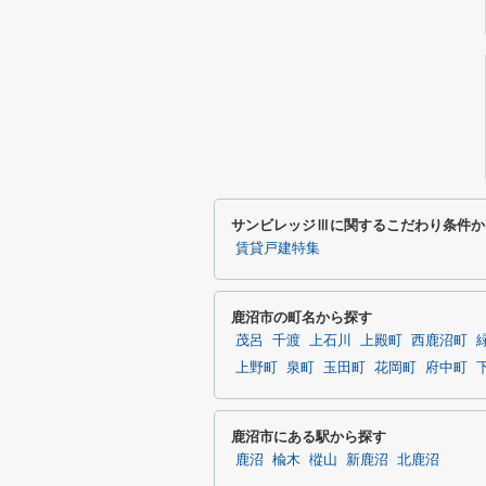
サンビレッジⅢに関するこだわり条件か
賃貸戸建特集
鹿沼市の町名から探す
茂呂
千渡
上石川
上殿町
西鹿沼町
上野町
泉町
玉田町
花岡町
府中町
鹿沼市にある駅から探す
鹿沼
楡木
樅山
新鹿沼
北鹿沼