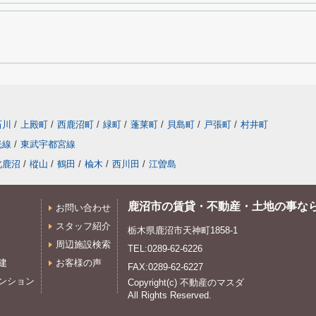
石川
/
上殿町
/
西鹿沼町
/
緑町
/
蓬莱町
/
貝島町
/
戸張町
/
村井町
光線
/
東武宇都宮線
北鹿沼
/
樅山
/
鶴田
/
楡木
/
西川田
/
江曽島
鹿沼市の賃貸・不動産・土地の事な
お問い合わせ
スタッフ紹介
栃木県鹿沼市天神町1858-1
周辺施設検索
TEL:0289-62-6226
建
お客様の声
FAX:0289-62-6227
ンション
Copyright(c) 不動産のマスダ
All Rights Reserved.