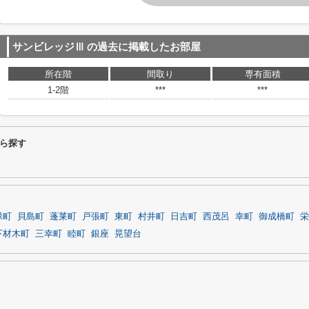
サンビレッジⅢ
の過去に掲載したお部屋
所在階
間取り
専有面積
1-2階
***
***
ら探す
緑町
貝島町
蓬莱町
戸張町
東町
村井町
日吉町
西茂呂
幸町
御成橋町
栄
下材木町
三幸町
睦町
銀座
晃望台