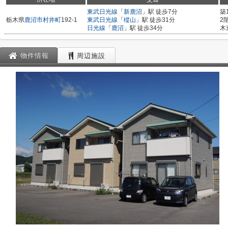
東武日光線
「
新鹿沼
」駅 徒歩7分
築
栃木県
鹿沼市
村井町
192-1
東武日光線
「
樅山
」駅 徒歩31分
2
日光線
「
鹿沼
」駅 徒歩34分
木
物件情報
周辺施設