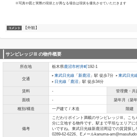
※写真や図と実際の現状とが異なる場合は現状を優先させていただきます
【外観】
コメント
サンビレッジⅢ
の物件概要
所在地
栃木県
鹿沼市
村井町
192-1
東武日光線
「
新鹿沼
」駅 徒歩7分
東武日光
交通
日光線
「
鹿沼
」駅 徒歩34分
賃料
-
管理費・共
面積
-
築年月（築
種別/構造
一戸建て / 木造
階建
こだわりポイント満載のサンビレッジⅢ。こち
分に立地する物件です。駅まで平坦なエリアに
備考
いですね。東武日光線新鹿沼周辺での賃貸探し
0289-62-6226、Eメールkanuma-am@ma