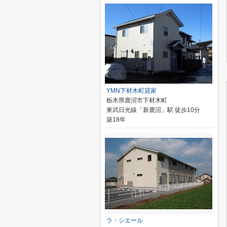
YMN下材木町貸家
栃木県鹿沼市下材木町
東武日光線「新鹿沼」駅 徒歩10分
築18年
ラ・シエール