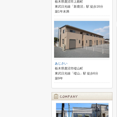
栃木県鹿沼市上殿町
東武日光線「新鹿沼」駅 徒歩16分
築1年未満
あじさい
栃木県鹿沼市樅山町
東武日光線「樅山」駅 徒歩6分
築9年