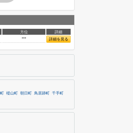
方位
詳細
***
詳細を見る
町
樅山町
朝日町
鳥居跡町
千手町