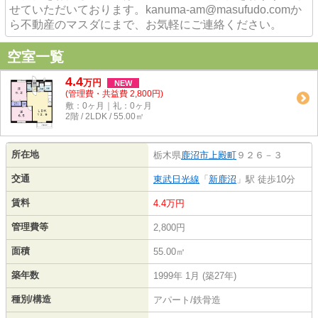
せていただいております。kanuma-am@masufudo.comか
ら不動産のマスダにまで、お気軽にご連絡ください。
空室一覧
4.4
万
円
NEW
(管理費・共益費 2,800円)
敷：0ヶ月｜礼：0ヶ月
2階 / 2LDK / 55.00㎡
所在地
栃木県
鹿沼市
上殿町
９２６－３
交通
東武日光線
「
新鹿沼
」駅 徒歩10分
賃料
4.4万円
管理費等
2,800円
面積
55.00㎡
築年数
1999年 1月 (築27年)
種別/構造
アパート/鉄骨造