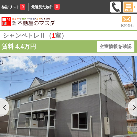
0
0
検討リスト
最近見た物件
お問合せ
シャンペトレⅡ（
1
室）
賃料
4.4万円
空室情報を確認