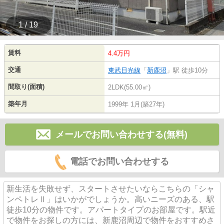
1 / 19
賃料
4.4万円
交通
東武日光線
「
新鹿沼
」駅 徒歩10分
間取り(面積)
2LDK(55.00㎡)
築年月
1999年 1月(築27年)
メールでお問い合わせする(無料)
電話でお問い合わせする
新生活を失敗せず、スタートさせたいならこちらの「シャ
ンペトレⅡ」はいかがでしょうか。高いニーズのある、駅
徒歩10分の物件です。アパートタイプのお部屋です。駅近
で物件をお探しの方には、新鹿沼周辺で物件をおすすめさ