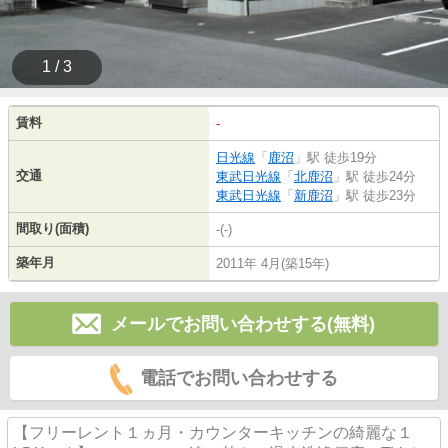
1 / 3
賃料
-
日光線
「
鹿沼
」駅 徒歩19分
交通
東武日光線
「
北鹿沼
」駅 徒歩24分
東武日光線
「
新鹿沼
」駅 徒歩23分
間取り(面積)
-(-)
築年月
2011年 4月(築15年)
メールでお問い合わせする(無料)
電話でお問い合わせする
【フリーレント１ヵ月・カウンターキッチンの綺麗な１