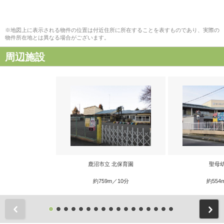
※地図上に表示される物件の位置は付近住所に所在することを表すものであり、実際の
物件所在地とは異なる場合がございます。
周辺施設
鹿沼市立 北保育園
聖母
約759m／10分
約554
前