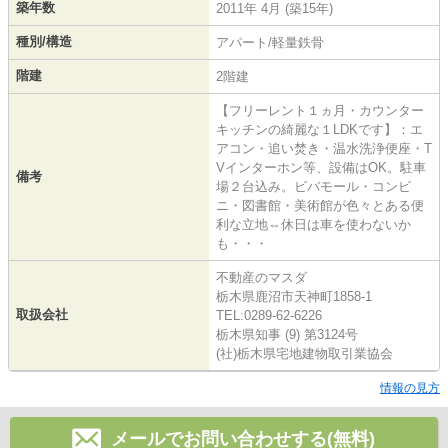
築年数
2011年 4月 (築15年)
種別/構造
アパート/軽量鉄骨
階建
2階建
【フリーレント１ヵ月・カウンター
キッチンの綺麗な１LDKです】：エ
アコン・追い焚き・温水洗浄便座・T
Vインターホン等、設備はOK。駐車
備考
場２台込み。ビバモール・コンビ
ニ・図書館・美術館が色々とある便
利な立地⇔休日は車を使わないか
も・・・
不動産のマスダ
栃木県鹿沼市天神町1858-1
取扱会社
TEL:0289-62-6226
栃木県知事 (9) 第3124号
(社)栃木県宅地建物取引業協会
情報の見方
メールでお問い合わせする(無料)