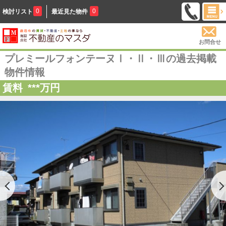
0
0
検討リスト
最近見た物件
お問合せ
プレミールフォンテーヌⅠ・Ⅱ・Ⅲの過去掲載
物件情報
賃料
***
万円