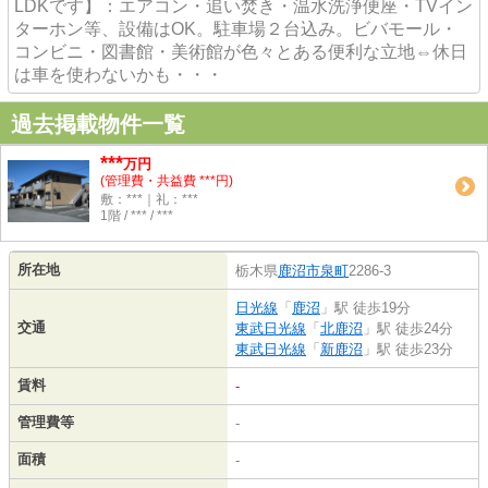
LDKです】：エアコン・追い焚き・温水洗浄便座・TVイン
ターホン等、設備はOK。駐車場２台込み。ビバモール・
コンビニ・図書館・美術館が色々とある便利な立地⇔休日
は車を使わないかも・・・
過去掲載物件一覧
***
万円
(管理費・共益費 ***円)
敷：***｜礼：***
1階 / *** / ***
所在地
栃木県
鹿沼市
泉町
2286-3
日光線
「
鹿沼
」駅 徒歩19分
交通
東武日光線
「
北鹿沼
」駅 徒歩24分
東武日光線
「
新鹿沼
」駅 徒歩23分
賃料
-
管理費等
-
面積
-