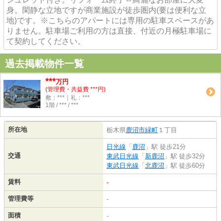
身。閑静な立地ですが商業施設が徒歩圏内(要は便利な立
地)です。※こちらのアパートには専用の駐車スペースがあ
りません。駐車場ご利用の方は直接、付近の月極駐車場に
て契約してください。
過去掲載物件一覧
***
万円
(管理費・共益費 ***円)
敷：***｜礼：***
1階 / *** / ***
所在地
栃木県
鹿沼市
緑町
１丁目
日光線
「
鹿沼
」駅 徒歩21分
交通
東武日光線
「
新鹿沼
」駅 徒歩32分
東武日光線
「
北鹿沼
」駅 徒歩60分
賃料
-
管理費等
-
面積
-