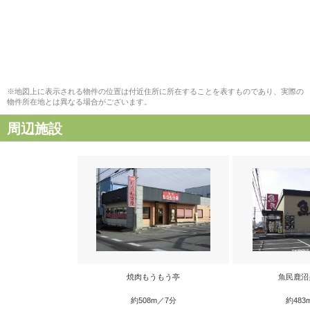
※地図上に表示される物件の位置は付近住所に所在することを表すものであり、実際の
物件所在地とは異なる場合がございます。
周辺施設
焼肉もうもう亭
魚民鹿沼
約508m／7分
約483