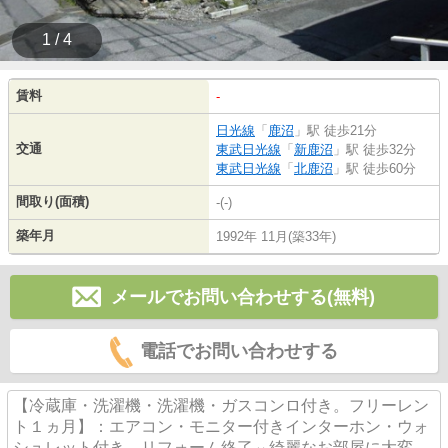
1 / 4
賃料
-
日光線
「
鹿沼
」駅 徒歩21分
交通
東武日光線
「
新鹿沼
」駅 徒歩32分
東武日光線
「
北鹿沼
」駅 徒歩60分
間取り(面積)
-(-)
築年月
1992年 11月(築33年)
メールでお問い合わせする(無料)
電話でお問い合わせする
【冷蔵庫・洗濯機・洗濯機・ガスコンロ付き。フリーレン
ト１ヵ月】：エアコン・モニター付きインターホン・ウォ
シュレット付き。リフォーム終了⇔綺麗なお部屋に大変