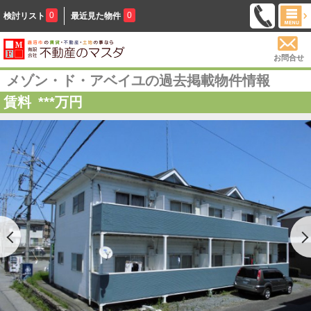
0
0
検討リスト
最近見た物件
お問合せ
メゾン・ド・アベイユの過去掲載物件情報
賃料
***
万円