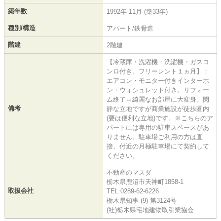
築年数
1992年 11月 (築33年)
種別/構造
アパート/鉄骨造
階建
2階建
【冷蔵庫・洗濯機・洗濯機・ガスコ
ンロ付き。フリーレント１ヵ月】：
エアコン・モニター付きインターホ
ン・ウォシュレット付き。リフォー
ム終了⇔綺麗なお部屋に大変身。閑
備考
静な立地ですが商業施設が徒歩圏内
(要は便利な立地)です。※こちらのア
パートには専用の駐車スペースがあ
りません。駐車場ご利用の方は直
接、付近の月極駐車場にて契約して
ください。
不動産のマスダ
栃木県鹿沼市天神町1858-1
取扱会社
TEL:0289-62-6226
栃木県知事 (9) 第3124号
(社)栃木県宅地建物取引業協会