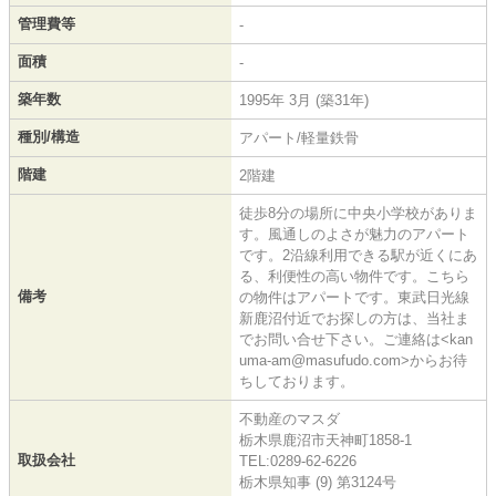
管理費等
-
面積
-
築年数
1995年 3月 (築31年)
種別/構造
アパート/軽量鉄骨
階建
2階建
徒歩8分の場所に中央小学校がありま
す。風通しのよさが魅力のアパート
です。2沿線利用できる駅が近くにあ
る、利便性の高い物件です。こちら
備考
の物件はアパートです。東武日光線
新鹿沼付近でお探しの方は、当社ま
でお問い合せ下さい。ご連絡は<kan
uma-am@masufudo.com>からお待
ちしております。
不動産のマスダ
栃木県鹿沼市天神町1858-1
取扱会社
TEL:0289-62-6226
栃木県知事 (9) 第3124号