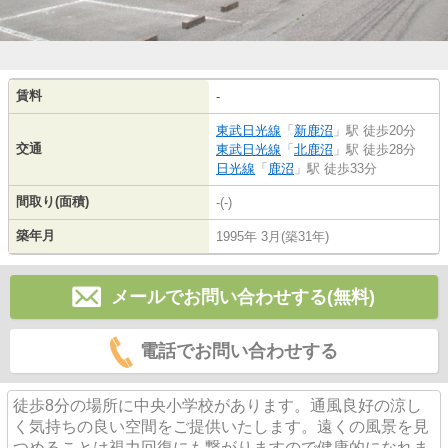
賃料
-
東武日光線
「
新鹿沼
」駅 徒歩20分
交通
東武日光線
「
北鹿沼
」駅 徒歩28分
日光線
「
鹿沼
」駅 徒歩33分
間取り(面積)
-(-)
築年月
1995年 3月(築31年)
メールでお問い合わせする(無料)
電話でお問い合わせする
徒歩8分の場所に中央小学校があります。通風良好の涼し
く気持ちの良い空間をご提供いたします。遠くの風景を見
つめることは視力回復にも繋がりますので健康的になれま