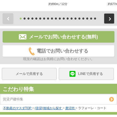
約890m／12分
約677
前
メールでお問い合わせする(無料)
電話でお問い合わせする
現況の確認はお気軽にお問い合わせください。
メールで共有する
LINEで共有する
こだわり特集
賃貸戸建特集
不動産のマスダTOP
>
(賃貸)地域から探す
>
鹿沼市
>
ラフォーレ・コート