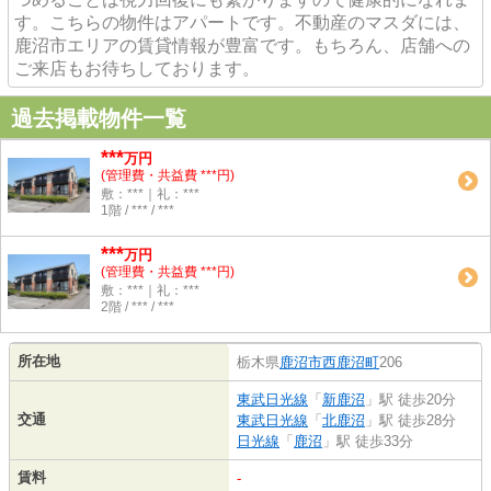
す。こちらの物件はアパートです。不動産のマスダには、
鹿沼市エリアの賃貸情報が豊富です。もちろん、店舗への
ご来店もお待ちしております。
過去掲載物件一覧
***
万円
(管理費・共益費 ***円)
敷：***｜礼：***
1階 / *** / ***
***
万円
(管理費・共益費 ***円)
敷：***｜礼：***
2階 / *** / ***
所在地
栃木県
鹿沼市
西鹿沼町
206
東武日光線
「
新鹿沼
」駅 徒歩20分
交通
東武日光線
「
北鹿沼
」駅 徒歩28分
日光線
「
鹿沼
」駅 徒歩33分
賃料
-