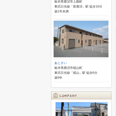
栃木県鹿沼市上殿町
東武日光線「新鹿沼」駅 徒歩16分
築1年未満
あじさい
栃木県鹿沼市樅山町
東武日光線「樅山」駅 徒歩6分
築9年