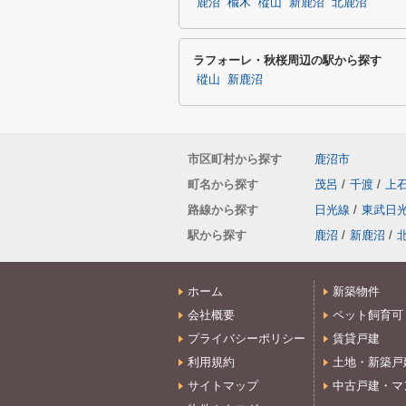
鹿沼
楡木
樅山
新鹿沼
北鹿沼
ラフォーレ・秋桜周辺の駅から探す
樅山
新鹿沼
市区町村から探す
鹿沼市
町名から探す
茂呂
/
千渡
/
上
路線から探す
日光線
/
東武日
駅から探す
鹿沼
/
新鹿沼
/
ホーム
新築物件
会社概要
ペット飼育可
プライバシーポリシー
賃貸戸建
利用規約
土地・新築戸
サイトマップ
中古戸建・マ