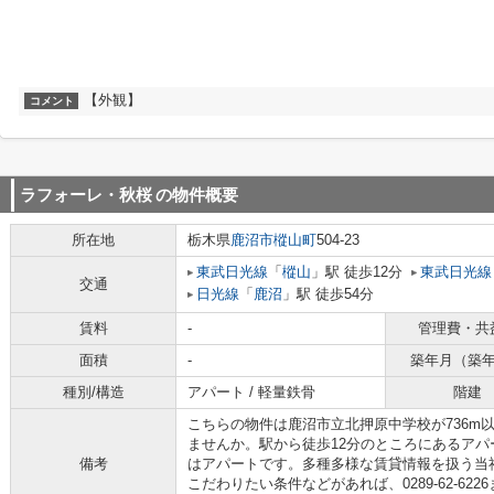
【外観】
コメント
ラフォーレ・秋桜
の物件概要
所在地
栃木県
鹿沼市
樅山町
504-23
東武日光線
「
樅山
」駅 徒歩12分
東武日光線
交通
日光線
「
鹿沼
」駅 徒歩54分
賃料
-
管理費・共
面積
-
築年月（築
種別/構造
アパート / 軽量鉄骨
階建
こちらの物件は鹿沼市立北押原中学校が736m
ませんか。駅から徒歩12分のところにあるア
備考
はアパートです。多種多様な賃貸情報を扱う当
こだわりたい条件などがあれば、0289-62-6226また