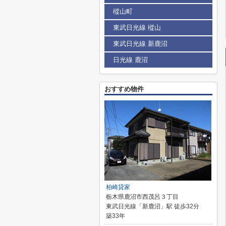
樅山町
東武日光線 樅山
東武日光線 新鹿沼
日光線 鹿沼
おすすめ物件
柏崎貸家
栃木県鹿沼市西茂呂３丁目
東武日光線「新鹿沼」駅 徒歩32分
築33年