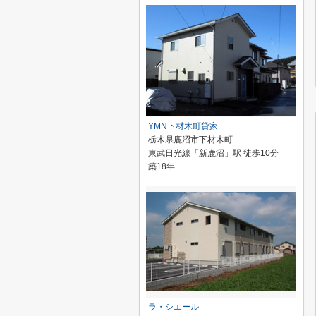
YMN下材木町貸家
栃木県鹿沼市下材木町
東武日光線「新鹿沼」駅 徒歩10分
築18年
ラ・シエール