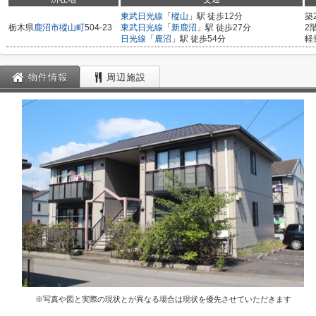
東武日光線
「
樅山
」駅 徒歩12分
築
栃木県
鹿沼市
樅山町
504-23
東武日光線
「
新鹿沼
」駅 徒歩27分
2
日光線
「
鹿沼
」駅 徒歩54分
軽
物件情報
周辺施設
※写真や図と実際の現状とが異なる場合は現状を優先させていただきます