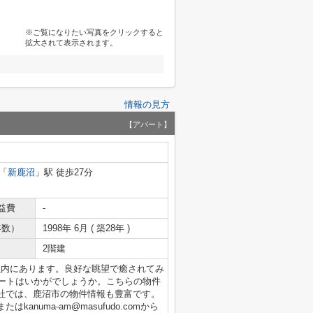
※ご覧になりたい写真をクリックすると
拡大されて表示されます。
情報の見方
【アパート】
「
新鹿沼
」駅 徒歩27分
益費
-
年数）
1998年 6月 ( 築28年 )
2階建
以内にあります。良好な眺望で癒されてみ
パートはいかがでしょうか。こちらの物件
社では、鹿沼市の物件情報も豊富です。
はkanuma-am@masufudo.comから