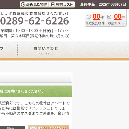
最終更新：2026年08月07日
00
00
件
件
最近見た物件
検討リスト
業時間：10:30～18:00 土日祝は～17：00
曜日・第３水曜日(長期休業の無い月のみ)
軽にお問い合わせください。
眺望良好です。こちらの物件はアパートで
ちた時には換気でリフレッシュしましょ
26から不動産のマスダまでご連絡を。良い情
建物