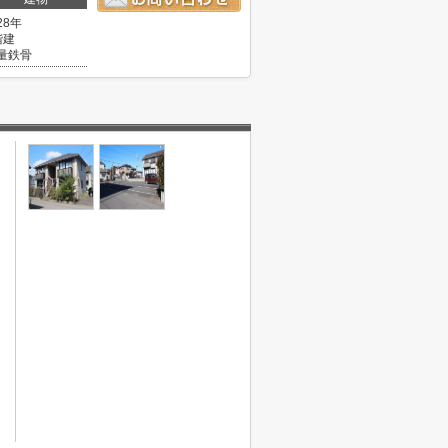
28年
階建
量鉄骨