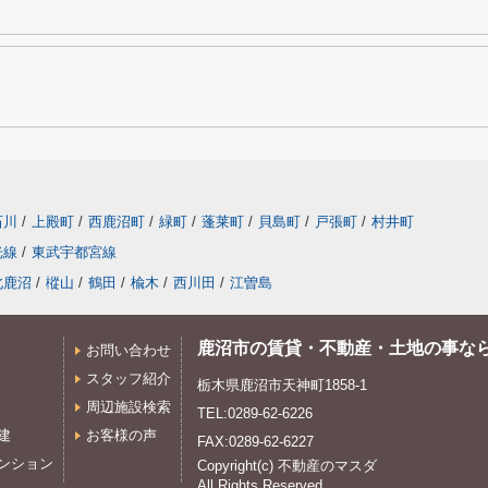
石川
/
上殿町
/
西鹿沼町
/
緑町
/
蓬莱町
/
貝島町
/
戸張町
/
村井町
光線
/
東武宇都宮線
北鹿沼
/
樅山
/
鶴田
/
楡木
/
西川田
/
江曽島
鹿沼市の賃貸・不動産・土地の事な
お問い合わせ
スタッフ紹介
栃木県鹿沼市天神町1858-1
周辺施設検索
TEL:0289-62-6226
建
お客様の声
FAX:0289-62-6227
ンション
Copyright(c) 不動産のマスダ
All Rights Reserved.