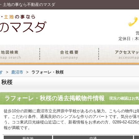
・土地の事なら不動産のマスダ
営
定休日：木
す
>
鹿沼市
>
ラフォーレ・秋桜
・秋桜
ラフォーレ・秋桜
の過去掲載物件情報
現況の確認はお気
徒歩10分の距離に鹿沼市立北押原中学校があるのも魅力。こちらの物件は
す。こだわり条件、通風良好のシンプルな作りのアパートです。気分が落
う。ココ東武日光線樅山近辺にて、新着情報をお求めの方、0289-62-62
報が満載です。
所在地
交通