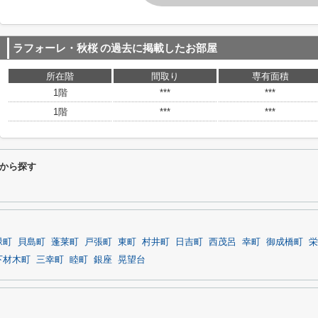
ラフォーレ・秋桜
の過去に掲載したお部屋
所在階
間取り
専有面積
1階
***
***
1階
***
***
から探す
緑町
貝島町
蓬莱町
戸張町
東町
村井町
日吉町
西茂呂
幸町
御成橋町
栄
下材木町
三幸町
睦町
銀座
晃望台