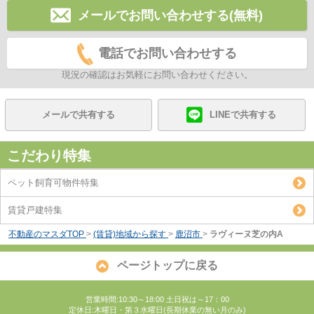
メールでお問い合わせする(無料)
電話でお問い合わせする
現況の確認はお気軽にお問い合わせください。
メールで共有する
LINEで共有する
こだわり特集
ペット飼育可物件特集
賃貸戸建特集
不動産のマスダTOP
>
(賃貸)地域から探す
>
鹿沼市
>
ラヴィーヌ芝の内A
ページトップに戻る
営業時間:10:30～18:00 土日祝は～17：00
定休日:木曜日・第３水曜日(長期休業の無い月のみ)