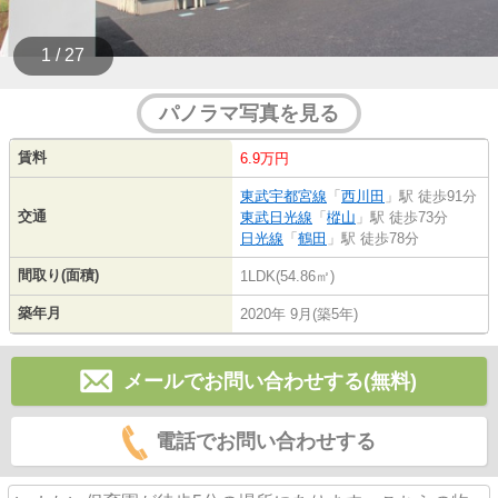
1 / 27
パノラマ写真を見る
賃料
6.9万円
東武宇都宮線
「
西川田
」駅 徒歩91分
交通
東武日光線
「
樅山
」駅 徒歩73分
日光線
「
鶴田
」駅 徒歩78分
間取り(面積)
1LDK(54.86㎡)
築年月
2020年 9月(築5年)
メールでお問い合わせする(無料)
電話でお問い合わせする