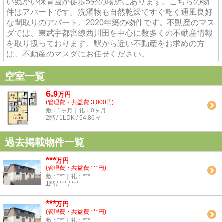
いぬかい保育園が徒歩5分の場所にあります。こちらの物
件はアパートです。洗濯物も自然乾燥ですぐ乾く通風良好
な間取りのアパート。2020年築の物件です。不動産のマス
ダでは、東武宇都宮線西川田を中心に数多くの不動産情報
を取り扱っております。駅から近い不動産をお求めの方
は、不動産のマスダにお任せください。
空室一覧
6.9
万
円
(管理費・共益費 3,000円)
敷：1ヶ月｜礼：0ヶ月
2階 / 1LDK / 54.86㎡
過去掲載物件一覧
***
万円
(管理費・共益費 ***円)
敷：***｜礼：***
1階 / *** / ***
***
万円
(管理費・共益費 ***円)
敷：***｜礼：***