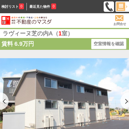
0
0
検討リスト
最近見た物件
お問合せ
ラヴィーヌ芝の内A（
1
室）
賃料
6.9万円
空室情報を確認