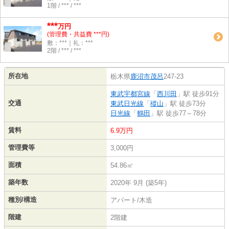
1階 / *** / ***
***
万円
(管理費・共益費 ***円)
敷：***｜礼：***
2階 / *** / ***
所在地
栃木県
鹿沼市
茂呂
247-23
東武宇都宮線
「
西川田
」駅 徒歩91分
交通
東武日光線
「
樅山
」駅 徒歩73分
日光線
「
鶴田
」駅 徒歩77～78分
賃料
6.9万円
管理費等
3,000円
面積
54.86㎡
築年数
2020年 9月 (築5年)
種別/構造
アパート/木造
階建
2階建