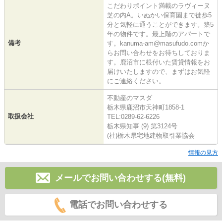
こだわりポイント満載のラヴィーヌ
芝の内A。いぬかい保育園まで徒歩5
分と気軽に通うことができます。築5
年の物件です。最上階のアパートで
備考
す。kanuma-am@masufudo.comか
らお問い合わせをお待ちしておりま
す。鹿沼市に根付いた賃貸情報をお
届けいたしますので、まずはお気軽
にご連絡ください。
不動産のマスダ
栃木県鹿沼市天神町1858-1
取扱会社
TEL:0289-62-6226
栃木県知事 (9) 第3124号
(社)栃木県宅地建物取引業協会
情報の見方
メールでお問い合わせする(無料)
電話でお問い合わせする