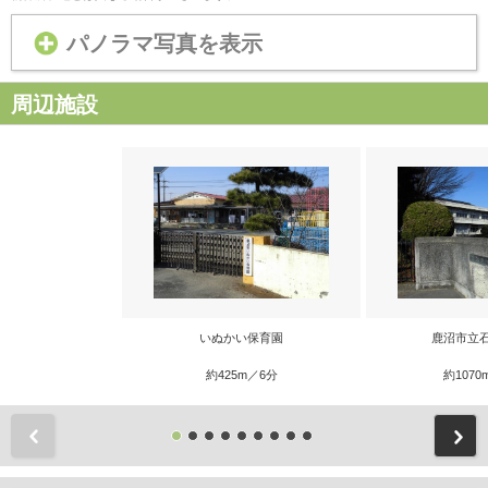
パノラマ写真を表示
周辺施設
いぬかい保育園
鹿沼市立
約425m／6分
約1070
前