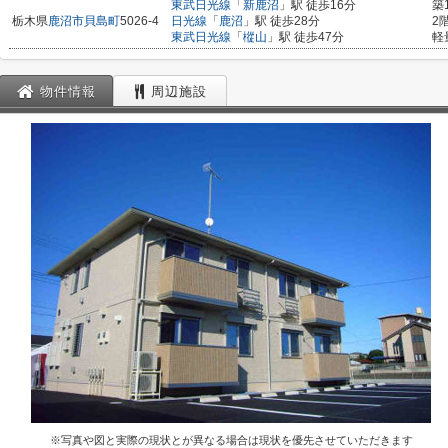
東武日光線
「
新鹿沼
」駅 徒歩16分
築
栃木県
鹿沼市
貝島町
5026-4
日光線
「
鹿沼
」駅 徒歩28分
2
東武日光線
「
樅山
」駅 徒歩47分
軽
物件情報
周辺施設
※写真や図と実際の現状とが異なる場合は現状を優先させていただきます