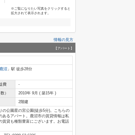
※ご覧になりたい写真をクリックすると
拡大されて表示されます。
情報の見方
【アパート】
鹿沼
」駅 徒歩28分
益費
-
年数）
2010年 9月 ( 築15年 )
2階建
の公園星の宮公園(徒歩5分)。こちらの
のあるアパート。鹿沼市の賃貸情報は私
の賃貸も種類豊富にございます。お電話