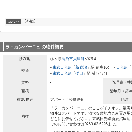
【外観】
コメント
ラ・カンパーニュ
の物件概要
所在地
栃木県
鹿沼市
貝島町
5026-4
東武日光線
「
新鹿沼
」駅 徒歩16分
日光線
「
交通
東武日光線
「
樅山
」駅 徒歩47分
賃料
-
管理費・共
面積
-
築年月（築
種別/構造
アパート / 軽量鉄骨
階建
「ラ・カンパーニュ」のここがイチオシ。最寄り
物件はアパートです。清潔な敷地内ごみ置き場
備考
どもにお任せください。東武日光線新鹿沼周辺
でのお問い合わせは0289-62-6226まで。