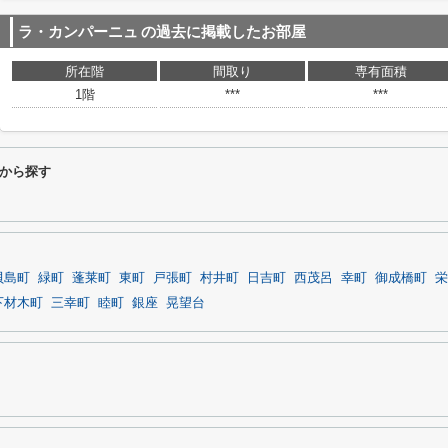
ラ・カンパーニュ
の過去に掲載したお部屋
所在階
間取り
専有面積
1階
***
***
から探す
貝島町
緑町
蓬莱町
東町
戸張町
村井町
日吉町
西茂呂
幸町
御成橋町
栄
下材木町
三幸町
睦町
銀座
晃望台