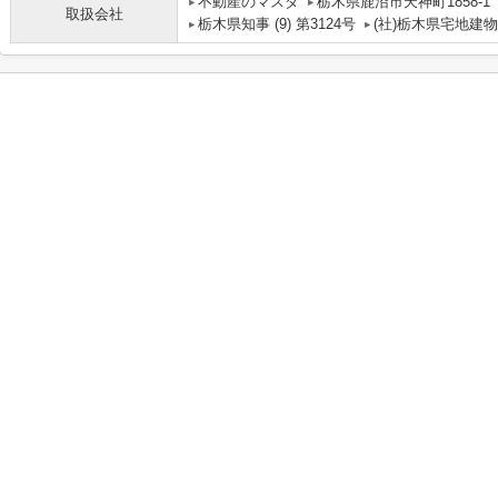
不動産のマスダ
栃木県鹿沼市天神町1858-1
取扱会社
栃木県知事 (9) 第3124号
(社)栃木県宅地建