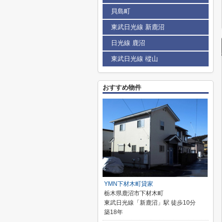
貝島町
東武日光線 新鹿沼
日光線 鹿沼
東武日光線 樅山
おすすめ物件
YMN下材木町貸家
栃木県鹿沼市下材木町
東武日光線「新鹿沼」駅 徒歩10分
築18年