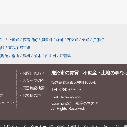
石川
/
上殿町
/
西鹿沼町
/
貝島町
/
緑町
/
蓬莱町
/
東町
/
戸張町
光線
/
東武宇都宮線
北鹿沼
/
樅山
/
鶴田
/
楡木
/
西川田
/
江曽島
鹿沼市の賃貸・不動産・土地の事な
お問い合わせ
スタッフ紹介
栃木県鹿沼市天神町1858-1
周辺施設検索
TEL:0289-62-6226
建
お客様の声
FAX:0289-62-6227
ンション
Copyright(c) 不動産のマスダ
All Rights Reserved.
を目的として、クッキー（Cookie）を使用しています。
詳しくは、