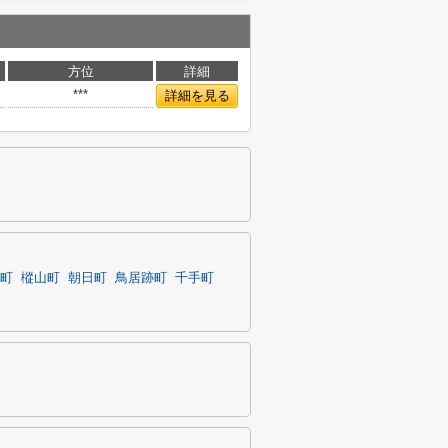
方位
詳細
***
詳細を見る
町
樅山町
朝日町
鳥居跡町
千手町