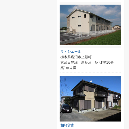
ラ・シエール
栃木県鹿沼市上殿町
東武日光線「新鹿沼」駅 徒歩16分
築1年未満
柏崎貸家