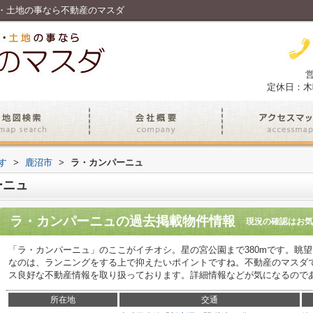
・土地の事なら不動産のマスダ
営
定休日：木
す
>
鹿沼市
>
ラ・カンパーニュ
ーニュ
ラ・カンパーニュ
の過去掲載物件情報
現況の確認はお気
「ラ・カンパーニュ」のここがイチオシ。星の宮公園まで380mです。眺
なのは、ランニングをする上で抑えたいポイントですね。不動産のマスダ
ス良好な不動産情報を取り扱っております。詳細情報などが気になるので
所在地
交通