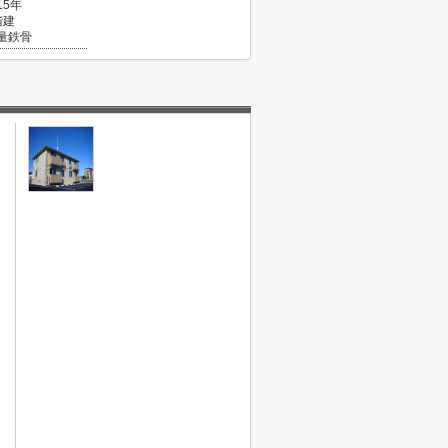
15年
階建
量鉄骨