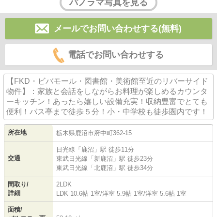
パノラマ写真を見る
メールでお問い合わせする(無料)
電話でお問い合わせする
【FKD・ビバモール・図書館・美術館至近のリバーサイド
物件】：家族と会話をしながらお料理が楽しめるカウンタ
ーキッチン！あったら嬉しい設備充実！収納豊富でとても
便利！バス亭まで徒歩５分！小・中学校も徒歩圏内です！
所在地
栃木県
鹿沼市
府中町
362-15
日光線
「
鹿沼
」駅 徒歩11分
交通
東武日光線
「
新鹿沼
」駅 徒歩23分
東武日光線
「
北鹿沼
」駅 徒歩34分
間取り/
2LDK
詳細
LDK 10.6帖 1室
/
洋室 5.9帖 1室
/
洋室 5.6帖 1室
面積/