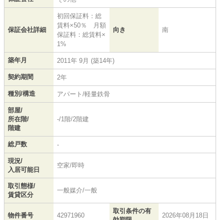
初回保証料：総
賃料×50％ 月額
保証会社詳細
向き
南
保証料：総賃料×
1%
築年月
2011年 9月 (築14年)
契約期間
2年
種別/構造
アパート/軽量鉄骨
部屋/
所在階/
-/1階/2階建
階建
総戸数
-
現況/
空家/即時
入居可能日
取引態様/
一般媒介/一般
賃貸区分
取引条件の有
物件番号
42971960
2026年08月18日
効期限