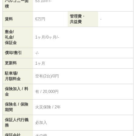
バルコニー面
53.10㎡/-
積
管理費・
賃料
6万円
-
共益費
敷金/
礼金/
1ヶ月/0ヶ月/-
保証金
償却/敷引
-/-
更新料
1ヶ月
駐車場/
空有(2台)/0円
月額料金
保険加入 / 料
有 / 20,000円
金
保険名 / 保険
火災保険 / 2年
期間
保証人代行義
必加入
務
保証会社
その他