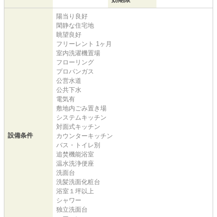
陽当り良好
閑静な住宅地
眺望良好
フリーレント 1ヶ月
室内洗濯機置場
フローリング
プロパンガス
公営水道
公共下水
電気有
敷地内ごみ置き場
システムキッチン
対面式キッチン
設備条件
カウンターキッチン
バス・トイレ別
追焚機能浴室
温水洗浄便座
洗面台
洗髪洗面化粧台
浴室１坪以上
シャワー
独立洗面台