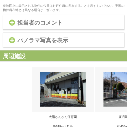
※地図上に表示される物件の位置は付近住所に所在することを表すものであり、実際の
物件所在地とは異なる場合がございます。
担当者のコメント
パノラマ写真を表示
周辺施設
太陽さんさん保育園
鹿沼
約819m／11分
約434