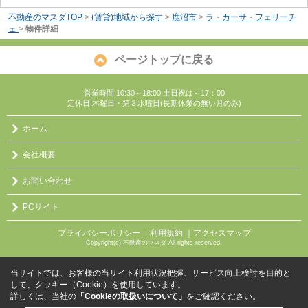
不動産のマスダTOP
>
(賃貸)地域から探す
>
鹿沼市
>
ラ・カーサ・フェリーチ
ェ
>
物件詳細
ページトップに戻る
営業時間:10:30～18:00 土日祝は～17：00
定休日:木曜日・第３水曜日(長期休業の無い月のみ)
ホーム
会社概要
お問い合わせ
PCサイト
プライバシーポリシー
利用規約
｜アクセスマップ
｜
Copyright(c) 不動産のマスダ All rights reserved.
当サイトでは、お客様の当サイト利用状況把握、サービス向上検討を目的と
して、クッキー（Cookie）を使用しています。
詳しくは、当社の
「Cookieの取扱いについて」
をご確認ください。