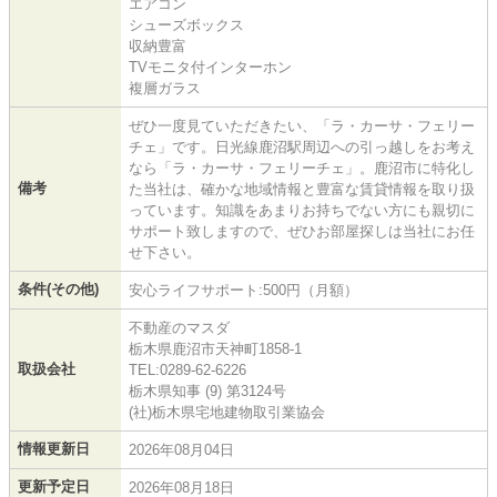
エアコン
シューズボックス
収納豊富
TVモニタ付インターホン
複層ガラス
ぜひ一度見ていただきたい、「ラ・カーサ・フェリー
チェ」です。日光線鹿沼駅周辺への引っ越しをお考え
なら「ラ・カーサ・フェリーチェ」。鹿沼市に特化し
備考
た当社は、確かな地域情報と豊富な賃貸情報を取り扱
っています。知識をあまりお持ちでない方にも親切に
サポート致しますので、ぜひお部屋探しは当社にお任
せ下さい。
条件(その他)
安心ライフサポート:500円（月額）
不動産のマスダ
栃木県鹿沼市天神町1858-1
取扱会社
TEL:0289-62-6226
栃木県知事 (9) 第3124号
(社)栃木県宅地建物取引業協会
情報更新日
2026年08月04日
更新予定日
2026年08月18日