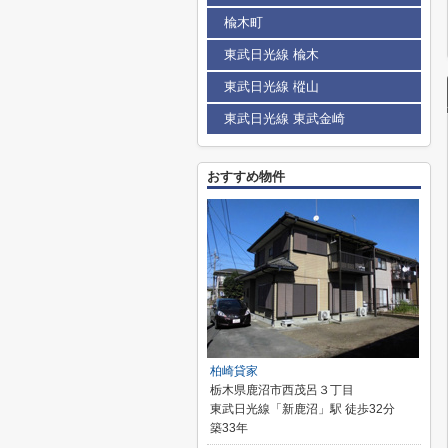
楡木町
東武日光線 楡木
東武日光線 樅山
東武日光線 東武金崎
おすすめ物件
柏崎貸家
栃木県鹿沼市西茂呂３丁目
東武日光線「新鹿沼」駅 徒歩32分
築33年