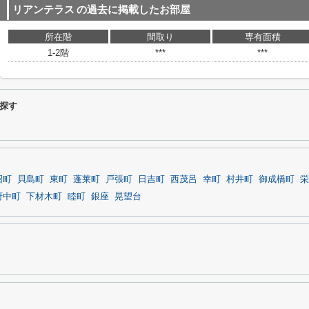
リアンテラス
の過去に掲載したお部屋
所在階
間取り
専有面積
1-2階
***
***
探す
沼町
貝島町
東町
蓬莱町
戸張町
日吉町
西茂呂
幸町
村井町
御成橋町
栄
府中町
下材木町
睦町
銀座
晃望台