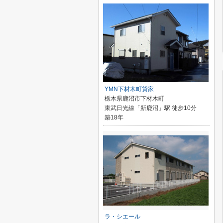
YMN下材木町貸家
栃木県鹿沼市下材木町
東武日光線「新鹿沼」駅 徒歩10分
築18年
ラ・シエール