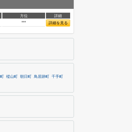
方位
詳細
***
詳細を見る
町
樅山町
朝日町
鳥居跡町
千手町