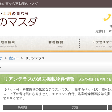
地の事なら不動産のマスダ
営
定休日：木
す
>
鹿沼市
>
リアンテラス
ス
リアンテラス
の過去掲載物件情報
現況の確認はお気軽にお
【ペット可・戸建感覚の気楽なテラスハウス】：愛するペット(犬・猫可)
ス。上下の音は気になりません。エアコン２台付、浴室乾燥機等設備充実
できそうです。
所在地
交通