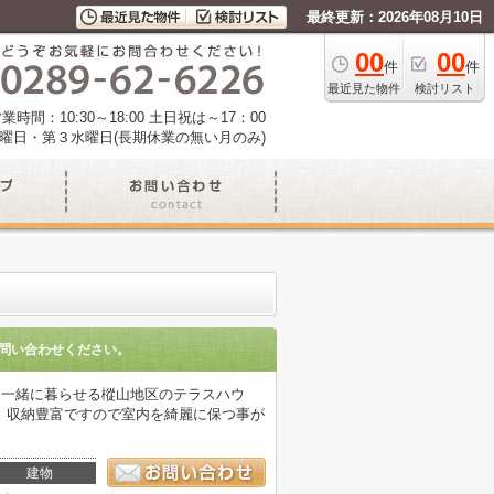
最終更新：2026年08月10日
00
00
件
件
最近見た物件
検討リスト
業時間：10:30～18:00 土日祝は～17：00
曜日・第３水曜日(長期休業の無い月のみ)
問い合わせください。
と一緒に暮らせる樅山地区のテラスハウ
。収納豊富ですので室内を綺麗に保つ事が
建物