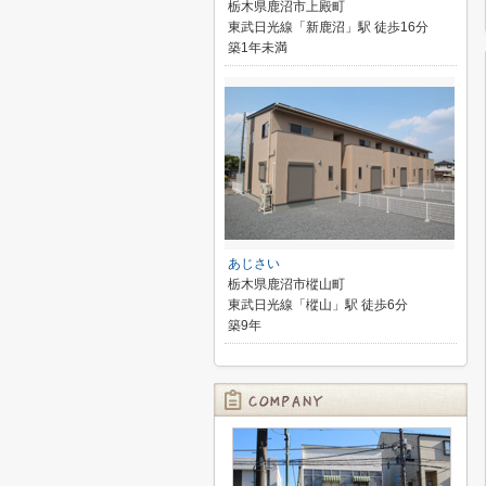
栃木県鹿沼市上殿町
東武日光線「新鹿沼」駅 徒歩16分
築1年未満
あじさい
栃木県鹿沼市樅山町
東武日光線「樅山」駅 徒歩6分
築9年