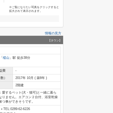
※ご覧になりたい写真をクリックすると
拡大されて表示されます。
情報の見方
【タウン】
「
樅山
」駅 徒歩38分
益費
-
年数）
2017年 10月 ( 築8年 )
2階建
愛するペット(犬・猫可)と一緒に暮ら
なりません。エアコン２台付、浴室乾燥
保つ事ができそうです。
TEL:0289-62-6226