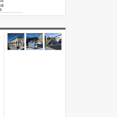
8年
階建
造