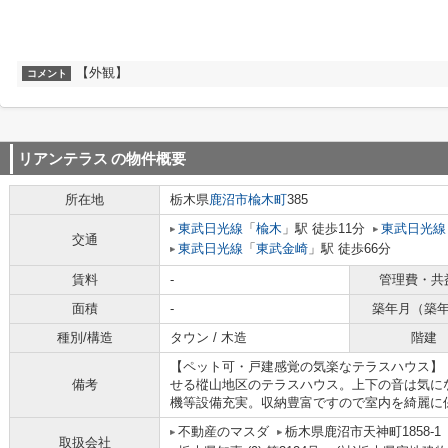
【外観】
コメント
リアンテラス
の物件概要
所在地
栃木県
鹿沼市
楡木町
385
東武日光線
「
楡木
」駅 徒歩11分
東武日光線
交通
東武日光線
「
東武金崎
」駅 徒歩66分
賃料
-
管理費・共
面積
-
築年月（築
種別/構造
タウン / 木造
階建
【ペット可・戸建感覚の気楽なテラスハウス】：
備考
せる樅山地区のテラスハウス。上下の音は気に
機等設備充実。収納豊富ですので室内を綺麗に
不動産のマスダ
栃木県鹿沼市天神町1858-1
取扱会社