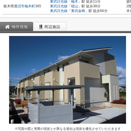
東武日光線
「
楡木
」駅 徒歩11分
築
栃木県
鹿沼市
楡木町
385
東武日光線
「
樅山
」駅 徒歩38分
2
東武日光線
「
東武金崎
」駅 徒歩66分
木
物件情報
周辺施設
※写真や図と実際の現状とが異なる場合は現状を優先させていただきます