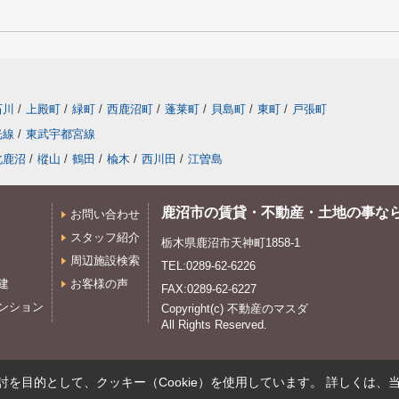
石川
/
上殿町
/
緑町
/
西鹿沼町
/
蓬莱町
/
貝島町
/
東町
/
戸張町
光線
/
東武宇都宮線
北鹿沼
/
樅山
/
鶴田
/
楡木
/
西川田
/
江曽島
鹿沼市の賃貸・不動産・土地の事な
お問い合わせ
スタッフ紹介
栃木県鹿沼市天神町1858-1
周辺施設検索
TEL:0289-62-6226
建
お客様の声
FAX:0289-62-6227
ンション
Copyright(c) 不動産のマスダ
All Rights Reserved.
を目的として、クッキー（Cookie）を使用しています。
詳しくは、