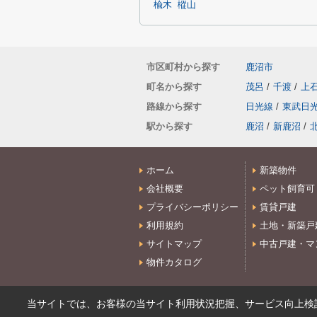
楡木
樅山
市区町村から探す
鹿沼市
町名から探す
茂呂
/
千渡
/
上
路線から探す
日光線
/
東武日
駅から探す
鹿沼
/
新鹿沼
/
ホーム
新築物件
会社概要
ペット飼育可
プライバシーポリシー
賃貸戸建
利用規約
土地・新築戸
サイトマップ
中古戸建・マ
物件カタログ
当サイトでは、お客様の当サイト利用状況把握、サービス向上検討