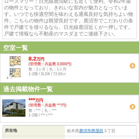
ローズマリー：日光線鹿沼駅にも近くて便利。令和2年築
の物件となっており、きれいな室内が魅力となっていま
す。いつでも快適空間を味わえる通風良好な気持ちよい物
件。こちらの物件は眺望良好です。鹿沼市でこだわりの条
件で戸建てを借りるなら、日光線鹿沼近くが一押しです。
戸建て情報なら不動産のマスダまでご連絡下さい。
空室一覧
8.2
万
円
(管理費・共益費 3,000円)
敷：1ヶ月｜礼：1ヶ月
1-2階 / 3LDK / 72.66㎡
過去掲載物件一覧
***
万円
(管理費・共益費 ***円)
敷：***｜礼：***
1-2階 / *** / ***
所在地
栃木県
鹿沼市
西茂呂
３丁目