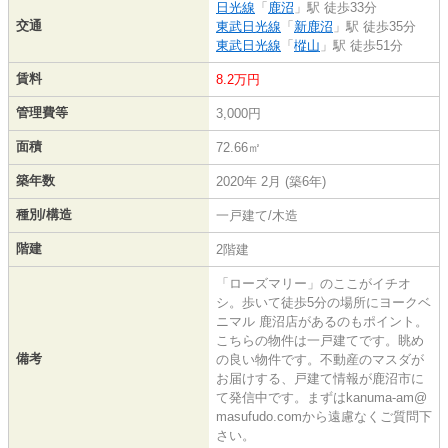
日光線
「
鹿沼
」駅 徒歩33分
交通
東武日光線
「
新鹿沼
」駅 徒歩35分
東武日光線
「
樅山
」駅 徒歩51分
賃料
8.2万円
管理費等
3,000円
面積
72.66㎡
築年数
2020年 2月 (築6年)
種別/構造
一戸建て/木造
階建
2階建
「ローズマリー」のここがイチオ
シ。歩いて徒歩5分の場所にヨークベ
ニマル 鹿沼店があるのもポイント。
こちらの物件は一戸建てです。眺め
備考
の良い物件です。不動産のマスダが
お届けする、戸建て情報が鹿沼市に
て発信中です。まずはkanuma-am@
masufudo.comから遠慮なくご質問下
さい。