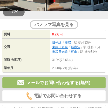
1 / 29
パノラマ写真を見る
賃料
8.2万円
日光線
「
鹿沼
」駅 徒歩33分
交通
東武日光線
「
新鹿沼
」駅 徒歩35分
東武日光線
「
樅山
」駅 徒歩51分
間取り(面積)
3LDK(72.66㎡)
築年月
2020年 2月(築6年)
メールでお問い合わせする(無料)
電話でお問い合わせする