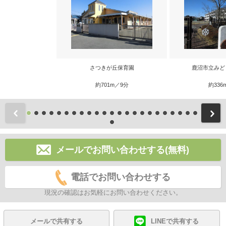
さつきが丘保育園
鹿沼市立みど
約701m／9分
約336
前
メールでお問い合わせする(無料)
電話でお問い合わせする
現況の確認はお気軽にお問い合わせください。
メールで共有する
LINEで共有する