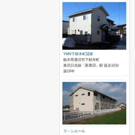
YMN下材木町貸家
栃木県鹿沼市下材木町
東武日光線「新鹿沼」駅 徒歩10分
築18年
ラ・シエール