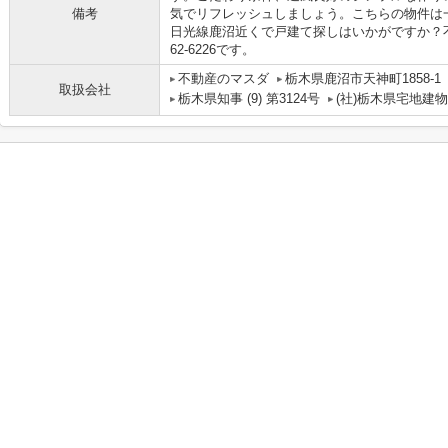
備考
気でリフレッシュしましょう。こちらの物件は
日光線鹿沼近くで戸建て探しはいかがですか？不
62-6226です。
不動産のマスダ
栃木県鹿沼市天神町1858-1
取扱会社
栃木県知事 (9) 第3124号
(社)栃木県宅地建