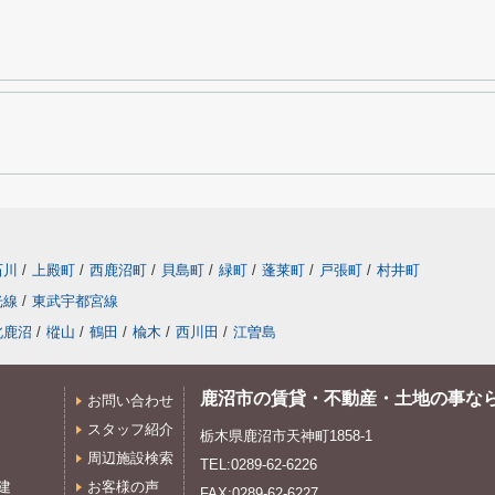
石川
/
上殿町
/
西鹿沼町
/
貝島町
/
緑町
/
蓬莱町
/
戸張町
/
村井町
光線
/
東武宇都宮線
北鹿沼
/
樅山
/
鶴田
/
楡木
/
西川田
/
江曽島
鹿沼市の賃貸・不動産・土地の事な
お問い合わせ
スタッフ紹介
栃木県鹿沼市天神町1858-1
周辺施設検索
TEL:0289-62-6226
建
お客様の声
FAX:0289-62-6227