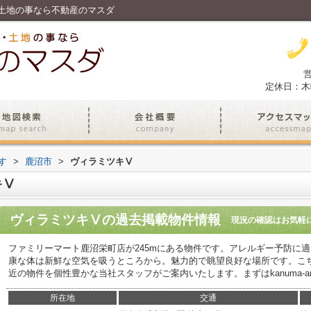
土地の事なら不動産のマスダ
営
定休日：木
す
>
鹿沼市
>
ヴィラミツキⅤ
キⅤ
ヴィラミツキⅤ
の過去掲載物件情報
現況の確認はお気軽
ファミリーマート鹿沼栄町店が245mにある物件です。アレルギー予防に
康な体は新鮮な空気を吸うところから。魅力的で眺望良好な場所です。こ
近の物件を個性豊かな当社スタッフがご案内いたします。まずはkanuma-am@
所在地
交通