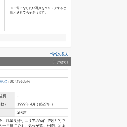
※ご覧になりたい写真をクリックすると
拡大されて表示されます。
情報の見方
【一戸建て】
鹿沼
」駅 徒歩35分
益費
-
年数）
1999年 4月 ( 築27年 )
2階建
ラ。眺望良好なエリアの物件で魅力的で
の一戸建てです。気分が落ちた時には換