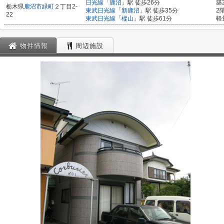
日光線
「
鹿沼
」駅 徒歩26分
築
栃木県
鹿沼市
緑町
２丁目2-
東武日光線
「
新鹿沼
」駅 徒歩35分
2
22
東武日光線
「
樅山
」駅 徒歩61分
軽
物件情報
周辺施設