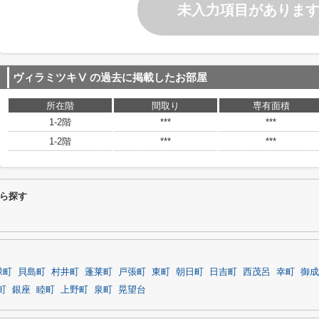
未入力項目がありま
ヴィラミツキⅤ
の過去に掲載したお部屋
所在階
間取り
専有面積
1-2階
***
***
1-2階
***
***
ら探す
緑町
貝島町
村井町
蓬莱町
戸張町
東町
朝日町
日吉町
西茂呂
幸町
御成
町
銀座
睦町
上野町
泉町
晃望台