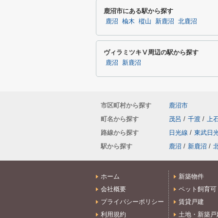
鹿沼市にある駅から探す
鹿沼
楡木
樅山
新鹿沼
北鹿沼
ヴィラミツキⅤ周辺の駅から探す
鹿沼
新鹿沼
市区町村から探す
鹿沼市
町名から探す
茂呂
/
千渡
/
上
路線から探す
日光線
/
東武日
駅から探す
鹿沼
/
新鹿沼
/
ホーム
新築物件
会社概要
ペット飼育可
プライバシーポリシー
賃貸戸建
利用規約
土地・新築戸