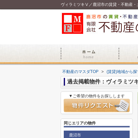
ヴィラミツキⅤ／鹿沼市の賃貸・不動産・
不動産のマスダTOP
>
(賃貸)地域から探
過去掲載物件：ヴィラミツ
▼ご希望の物件をお探しします
同じエリアの物件
鹿沼市