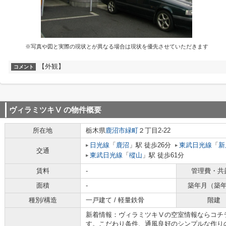
※写真や図と実際の現状とが異なる場合は現状を優先させていただきます
【外観】
コメント
ヴィラミツキⅤ
の物件概要
所在地
栃木県
鹿沼市
緑町
２丁目2-22
日光線
「
鹿沼
」駅 徒歩26分
東武日光線
「
新
交通
東武日光線
「
樅山
」駅 徒歩61分
賃料
-
管理費・共
面積
-
築年月（築
種別/構造
一戸建て / 軽量鉄骨
階建
新着情報：ヴィラミツキⅤの空室情報ならコチ
す。こだわり条件、通風良好のシンプルな作り