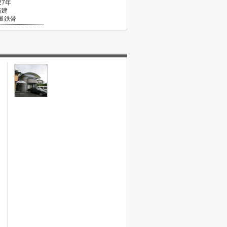
27年
階建
量鉄骨