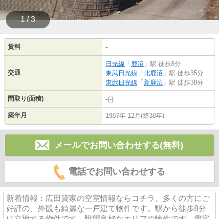
1 / 3
賃料
-
日光線
「
鹿沼
」駅 徒歩8分
交通
東武日光線
「
北鹿沼
」駅 徒歩35分
東武日光線
「
新鹿沼
」駅 徒歩38分
間取り(面積)
-(-)
築年月
1987年 12月(築38年)
メールでお問い合わせする(無料)
電話でお問い合わせする
新着情報：広田貸家の空室情報ならコチラ。多くの方にご
好評の、外観も綺麗な一戸建て物件です。駅から徒歩8分
に立地する物件です。眺望良好なエリアの物件です。豊富