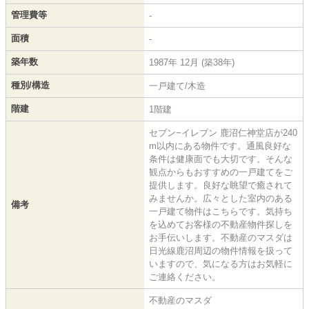
管理費等
-
面積
-
築年数
1987年 12月 (築38年)
種別/構造
一戸建て/木造
階建
1階建
セブン−イレブン 鹿沼仁神堂店が240
m以内にある物件です。通風良好な
条件は健康面でも大切です。そんな
観点からもおすすめの一戸建てをご
提供します。良好な眺望で癒されて
みませんか。広々とした室内のある
備考
一戸建て物件はこちらです。気持ち
を込めてお客様の不動産物件探しを
お手伝いします。不動産のマスダは
日光線鹿沼周辺の物件情報を扱って
いますので、気になる方はお気軽に
ご連絡ください。
不動産のマスダ