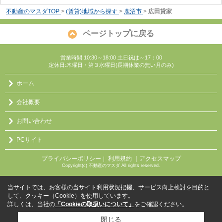
不動産のマスダTOP
>
(賃貸)地域から探す
>
鹿沼市
>
広田貸家
ページトップに戻る
営業時間:10:30～18:00 土日祝は～17：00
定休日:木曜日・第３水曜日(長期休業の無い月のみ)
ホーム
会社概要
お問い合わせ
PCサイト
プライバシーポリシー
利用規約
｜アクセスマップ
｜
Copyright(c) 不動産のマスダ All rights reserved.
当サイトでは、お客様の当サイト利用状況把握、サービス向上検討を目的と
して、クッキー（Cookie）を使用しています。
詳しくは、当社の
「Cookieの取扱いについて」
をご確認ください。
閉じる