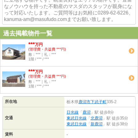
なノウハウを持った不動産のマスダのスタッフが親身にな
って対応いたします。ご質問等はお気軽に0289-62-6226、
kanuma-am@masufudo.comまでお願い致します。
過去掲載物件一覧
***
万円
(管理費・共益費 ***円)
敷：***｜礼：***
1階 / *** / ***
***
万円
(管理費・共益費 ***円)
敷：***｜礼：***
1階 / *** / ***
所在地
栃木県
鹿沼市
下武子町
335-2
日光線
「
鹿沼
」駅 徒歩8分
交通
東武日光線
「
北鹿沼
」駅 徒歩35分
東武日光線
「
新鹿沼
」駅 徒歩38分
賃料
-