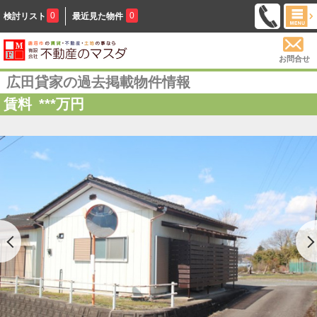
0
0
検討リスト
最近見た物件
お問合せ
広田貸家の過去掲載物件情報
賃料
***
万円