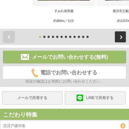
すみれ保育園
鹿沼市立菊
約868m／11分
約1157
前
メールでお問い合わせする(無料)
電話でお問い合わせする
現況の確認はお気軽にお問い合わせください。
メールで共有する
LINEで共有する
こだわり特集
賃貸戸建特集